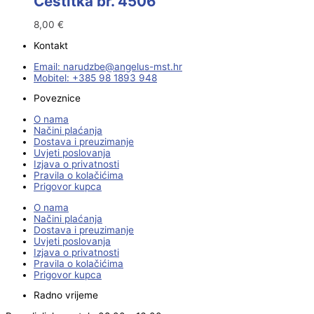
Čestitka br. 4506
8,00
€
Kontakt
Email:
@ebzduran
rh.tsm-sulegna
Mobitel: +385 98 1893 948
Poveznice
O nama
Načini plaćanja
Dostava i preuzimanje
Uvjeti poslovanja
Izjava o privatnosti
Pravila o kolačićima
Prigovor kupca
O nama
Načini plaćanja
Dostava i preuzimanje
Uvjeti poslovanja
Izjava o privatnosti
Pravila o kolačićima
Prigovor kupca
Radno vrijeme