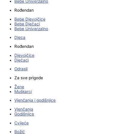
Bebe Univerzalno
Rođendan
Bebe Djevojčice
Bebe Dječaci
Bebe Univerzalno
Djeca
Rođendan
Djevojčice
Dječaci
Odrasli
Za sve prigode
Žene
Muškarci
Vjenčanja i godišnjice
Vjenčanja
Godišnjice
Cvijeće
Božić