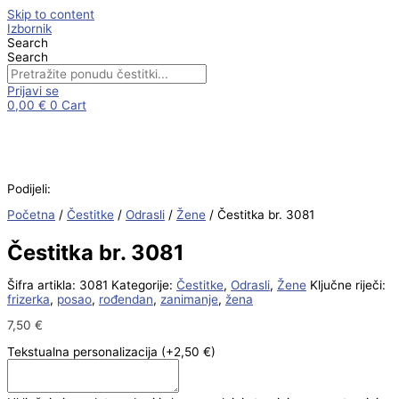
Skip to content
Izbornik
Search
Search
Prijavi se
0,00
€
0
Cart
Podijeli:
Početna
/
Čestitke
/
Odrasli
/
Žene
/ Čestitka br. 3081
Čestitka br. 3081
Šifra artikla:
3081
Kategorije:
Čestitke
,
Odrasli
,
Žene
Ključne riječi:
frizerka
,
posao
,
rođendan
,
zanimanje
,
žena
7,50
€
Tekstualna personalizacija
(+2,50 €)