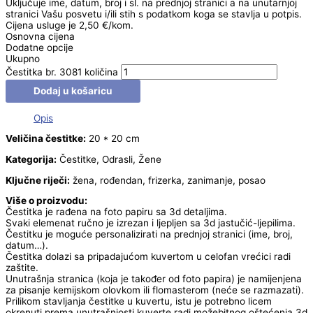
Uključuje ime, datum, broj i sl. na prednjoj stranici a na unutarnjoj
stranici Vašu posvetu i/ili stih s podatkom koga se stavlja u potpis.
Cijena usluge je 2,50 €/kom.
Osnovna cijena
Dodatne opcije
Ukupno
Čestitka br. 3081 količina
Dodaj u košaricu
Opis
Veličina čestitke:
20 * 20 cm
Kategorija:
Čestitke, Odrasli, Žene
Ključne riječi:
žena, rođendan, frizerka, zanimanje, posao
Više o proizvodu:
Čestitka je rađena na foto papiru sa 3d detaljima.
Svaki elemenat ručno je izrezan i ljepljen sa 3d jastučić-ljepilima.
Čestitku je moguće personalizirati na prednjoj stranici (ime, broj,
datum…).
Čestitka dolazi sa pripadajućom kuvertom u celofan vrećici radi
zaštite.
Unutrašnja stranica (koja je također od foto papira) je namijenjena
za pisanje kemijskom olovkom ili flomasterom (neće se razmazati).
Prilikom stavljanja čestitke u kuvertu, istu je potrebno licem
okrenuti prema unutrašnjosti kuverte radi možebitnog oštećenja 3d