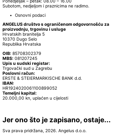
Ponedjeljak – petak: 08.00 – 16.00
Subotom, nedjeljom i praznicima ne radimo.
Osnovni podaci
ANGELUS društvo s ograničenom odgovornošću za
proizvodnju, trgovinu i usluge
Hrvatskih branitelja 5
10370 Dugo Selo
Republika Hrvatska
OIB:
85708302379
MBS:
081207245
Upis u sudski registar:
Trgovački sud u Zagrebu
Poslovni račun:
ERSTE & STEIERMARKISCHE BANK d.d.
IBAN:
HR1924020061100899052
Temeljni kapital:
20.000,00 kn, uplaćen u cijelosti
Jer ono što je zapisano, ostaje...
Sva prava pridržana, 2026. Angelus d.o.o.