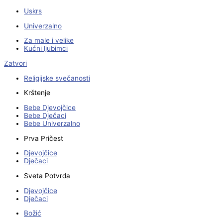
Uskrs
Univerzalno
Za male i velike
Kućni ljubimci
Zatvori
Religijske svečanosti
Krštenje
Bebe Djevojčice
Bebe Dječaci
Bebe Univerzalno
Prva Pričest
Djevojčice
Dječaci
Sveta Potvrda
Djevojčice
Dječaci
Božić