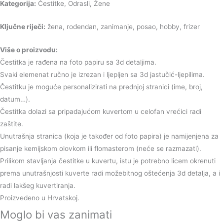
Kategorija:
Čestitke, Odrasli, Žene
Ključne riječi:
žena, rođendan, zanimanje, posao, hobby, frizer
Više o proizvodu:
Čestitka je rađena na foto papiru sa 3d detaljima.
Svaki elemenat ručno je izrezan i ljepljen sa 3d jastučić-ljepilima.
Čestitku je moguće personalizirati na prednjoj stranici (ime, broj,
datum…).
Čestitka dolazi sa pripadajućom kuvertom u celofan vrećici radi
zaštite.
Unutrašnja stranica (koja je također od foto papira) je namijenjena za
pisanje kemijskom olovkom ili flomasterom (neće se razmazati).
Prilikom stavljanja čestitke u kuvertu, istu je potrebno licem okrenuti
prema unutrašnjosti kuverte radi možebitnog oštećenja 3d detalja, a i
radi lakšeg kuvertiranja.
Proizvedeno u Hrvatskoj.
Moglo bi vas zanimati