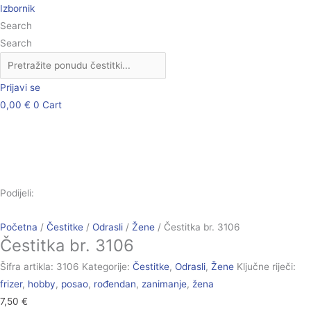
Skip
Čestitka
Izbornik
to
br.
Search
content
3106
Search
količina
Prijavi se
0,00
€
0
Cart
Podijeli:
Početna
/
Čestitke
/
Odrasli
/
Žene
/ Čestitka br. 3106
Čestitka br. 3106
Šifra artikla:
3106
Kategorije:
Čestitke
,
Odrasli
,
Žene
Ključne riječi:
frizer
,
hobby
,
posao
,
rođendan
,
zanimanje
,
žena
7,50
€