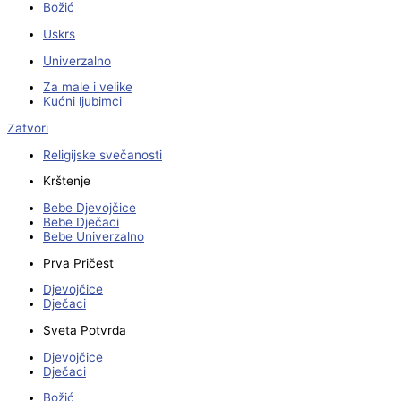
Božić
Uskrs
Univerzalno
Za male i velike
Kućni ljubimci
Zatvori
Religijske svečanosti
Krštenje
Bebe Djevojčice
Bebe Dječaci
Bebe Univerzalno
Prva Pričest
Djevojčice
Dječaci
Sveta Potvrda
Djevojčice
Dječaci
Božić