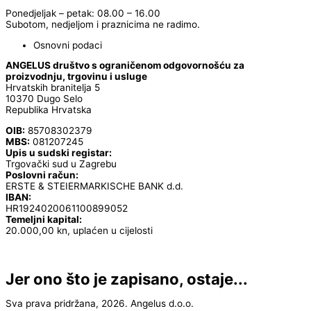
Ponedjeljak – petak: 08.00 – 16.00
Subotom, nedjeljom i praznicima ne radimo.
Osnovni podaci
ANGELUS društvo s ograničenom odgovornošću za
proizvodnju, trgovinu i usluge
Hrvatskih branitelja 5
10370 Dugo Selo
Republika Hrvatska
OIB:
85708302379
MBS:
081207245
Upis u sudski registar:
Trgovački sud u Zagrebu
Poslovni račun:
ERSTE & STEIERMARKISCHE BANK d.d.
IBAN:
HR1924020061100899052
Temeljni kapital:
20.000,00 kn, uplaćen u cijelosti
Jer ono što je zapisano, ostaje...
Sva prava pridržana, 2026. Angelus d.o.o.