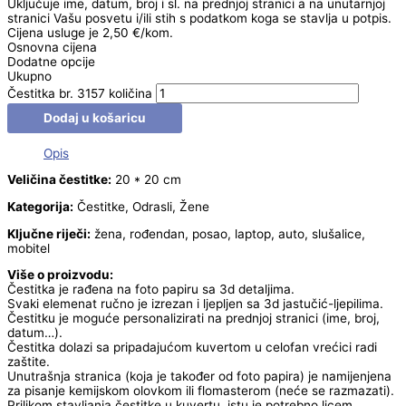
Uključuje ime, datum, broj i sl. na prednjoj stranici a na unutarnjoj
stranici Vašu posvetu i/ili stih s podatkom koga se stavlja u potpis.
Cijena usluge je 2,50 €/kom.
Osnovna cijena
Dodatne opcije
Ukupno
Čestitka br. 3157 količina
Dodaj u košaricu
Opis
Veličina čestitke:
20 * 20 cm
Kategorija:
Čestitke, Odrasli, Žene
Ključne riječi:
žena, rođendan, posao, laptop, auto, slušalice,
mobitel
Više o proizvodu:
Čestitka je rađena na foto papiru sa 3d detaljima.
Svaki elemenat ručno je izrezan i ljepljen sa 3d jastučić-ljepilima.
Čestitku je moguće personalizirati na prednjoj stranici (ime, broj,
datum…).
Čestitka dolazi sa pripadajućom kuvertom u celofan vrećici radi
zaštite.
Unutrašnja stranica (koja je također od foto papira) je namijenjena
za pisanje kemijskom olovkom ili flomasterom (neće se razmazati).
Prilikom stavljanja čestitke u kuvertu, istu je potrebno licem