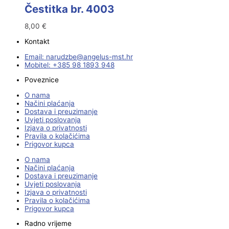
Čestitka br. 4003
8,00
€
Kontakt
Email:
@ebzduran
rh.tsm-sulegna
Mobitel: +385 98 1893 948
Poveznice
O nama
Načini plaćanja
Dostava i preuzimanje
Uvjeti poslovanja
Izjava o privatnosti
Pravila o kolačićima
Prigovor kupca
O nama
Načini plaćanja
Dostava i preuzimanje
Uvjeti poslovanja
Izjava o privatnosti
Pravila o kolačićima
Prigovor kupca
Radno vrijeme