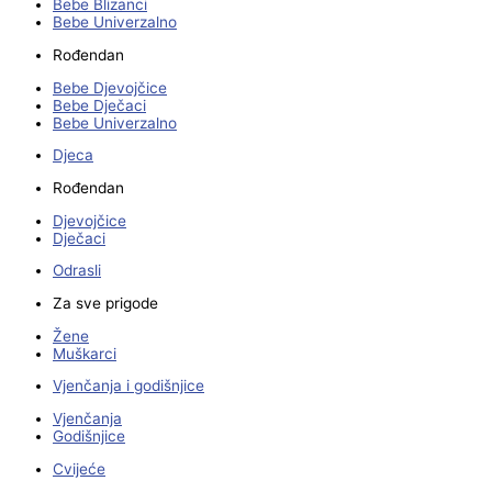
Bebe Blizanci
Bebe Univerzalno
Rođendan
Bebe Djevojčice
Bebe Dječaci
Bebe Univerzalno
Djeca
Rođendan
Djevojčice
Dječaci
Odrasli
Za sve prigode
Žene
Muškarci
Vjenčanja i godišnjice
Vjenčanja
Godišnjice
Cvijeće