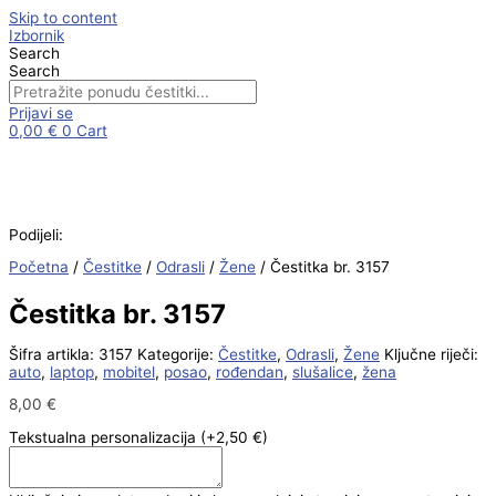
Skip to content
Izbornik
Search
Search
Prijavi se
0,00
€
0
Cart
Podijeli:
Početna
/
Čestitke
/
Odrasli
/
Žene
/ Čestitka br. 3157
Čestitka br. 3157
Šifra artikla:
3157
Kategorije:
Čestitke
,
Odrasli
,
Žene
Ključne riječi:
auto
,
laptop
,
mobitel
,
posao
,
rođendan
,
slušalice
,
žena
8,00
€
Tekstualna personalizacija
(+2,50 €)