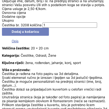
Uključuje ime, datum, broj i sl. na prednjoj stranici a na unutarnjoj
stranici Vašu posvetu i/ili stih s podatkom koga se stavlja u potpis.
Cijena usluge je 2,50 €/kom.
Osnovna cijena
Dodatne opcije
Ukupno
Čestitka br. 3208 količina
Dodaj u košaricu
Opis
Veličina čestitke:
20 * 20 cm
Kategorija:
Čestitke, Odrasli, Žene
Ključne riječi:
žena, rođendan, jahanje, konj, sport
Više o proizvodu:
Čestitka je rađena na foto papiru sa 3d detaljima.
Svaki elemenat ručno je izrezan i ljepljen sa 3d jastučić-ljepilima.
Čestitku je moguće personalizirati na prednjoj stranici (ime, broj,
datum…).
Čestitka dolazi sa pripadajućom kuvertom u celofan vrećici radi
zaštite.
Unutrašnja stranica (koja je također od foto papira) je namijenjena
za pisanje kemijskom olovkom ili flomasterom (neće se razmazati).
Prilikom stavljanja čestitke u kuvertu, istu je potrebno licem
okrenuti prema unutrašnjosti kuverte radi možebitnog oštećenja 3d