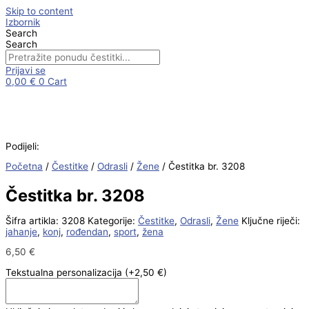
Skip to content
Izbornik
Search
Search
Prijavi se
0,00
€
0
Cart
Podijeli:
Početna
/
Čestitke
/
Odrasli
/
Žene
/ Čestitka br. 3208
Čestitka br. 3208
Šifra artikla:
3208
Kategorije:
Čestitke
,
Odrasli
,
Žene
Ključne riječi:
jahanje
,
konj
,
rođendan
,
sport
,
žena
6,50
€
Tekstualna personalizacija
(+2,50 €)