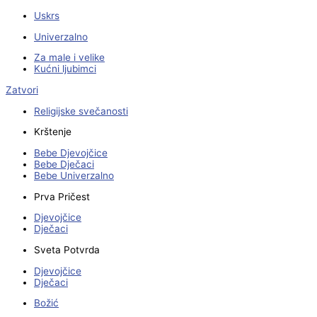
Uskrs
Univerzalno
Za male i velike
Kućni ljubimci
Zatvori
Religijske svečanosti
Krštenje
Bebe Djevojčice
Bebe Dječaci
Bebe Univerzalno
Prva Pričest
Djevojčice
Dječaci
Sveta Potvrda
Djevojčice
Dječaci
Božić