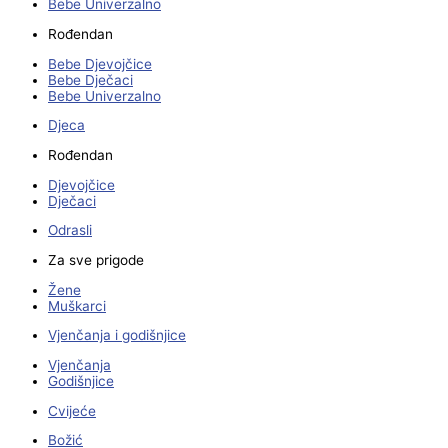
Bebe Univerzalno
Rođendan
Bebe Djevojčice
Bebe Dječaci
Bebe Univerzalno
Djeca
Rođendan
Djevojčice
Dječaci
Odrasli
Za sve prigode
Žene
Muškarci
Vjenčanja i godišnjice
Vjenčanja
Godišnjice
Cvijeće
Božić