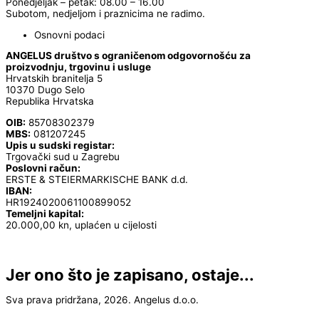
Ponedjeljak – petak: 08.00 – 16.00
Subotom, nedjeljom i praznicima ne radimo.
Osnovni podaci
ANGELUS društvo s ograničenom odgovornošću za
proizvodnju, trgovinu i usluge
Hrvatskih branitelja 5
10370 Dugo Selo
Republika Hrvatska
OIB:
85708302379
MBS:
081207245
Upis u sudski registar:
Trgovački sud u Zagrebu
Poslovni račun:
ERSTE & STEIERMARKISCHE BANK d.d.
IBAN:
HR1924020061100899052
Temeljni kapital:
20.000,00 kn, uplaćen u cijelosti
Jer ono što je zapisano, ostaje...
Sva prava pridržana, 2026. Angelus d.o.o.