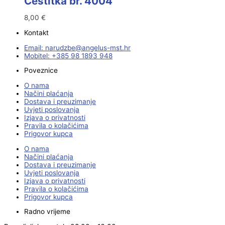
Čestitka br. 4004
8,00
€
Kontakt
Email:
@ebzduran
rh.tsm-sulegna
Mobitel: +385 98 1893 948
Poveznice
O nama
Načini plaćanja
Dostava i preuzimanje
Uvjeti poslovanja
Izjava o privatnosti
Pravila o kolačićima
Prigovor kupca
O nama
Načini plaćanja
Dostava i preuzimanje
Uvjeti poslovanja
Izjava o privatnosti
Pravila o kolačićima
Prigovor kupca
Radno vrijeme