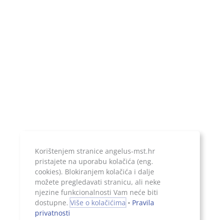
IBAN:
HR1924020061100899052
Temeljni kapital:
20.000,00 kn, uplaćen u cijelosti
Jer ono što je zapisano, ostaje...
Korištenjem stranice angelus-mst.hr
pristajete na uporabu kolačića (eng.
cookies). Blokiranjem kolačića i dalje
možete pregledavati stranicu, ali neke
njezine funkcionalnosti Vam neće biti
Sva prava pridržana, 2026. Angelus d.o.o.
dostupne.
Više o kolačićima
•
Pravila
privatnosti