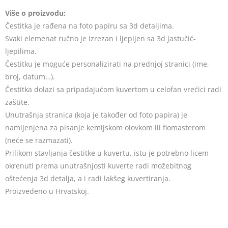
Više o proizvodu:
Čestitka je rađena na foto papiru sa 3d detaljima.
Svaki elemenat ručno je izrezan i ljepljen sa 3d jastučić-
ljepilima.
Čestitku je moguće personalizirati na prednjoj stranici (ime,
broj, datum…).
Čestitka dolazi sa pripadajućom kuvertom u celofan vrećici radi
zaštite.
Unutrašnja stranica (koja je također od foto papira) je
namijenjena za pisanje kemijskom olovkom ili flomasterom
(neće se razmazati).
Prilikom stavljanja čestitke u kuvertu, istu je potrebno licem
okrenuti prema unutrašnjosti kuverte radi možebitnog
oštećenja 3d detalja, a i radi lakšeg kuvertiranja.
Proizvedeno u Hrvatskoj.