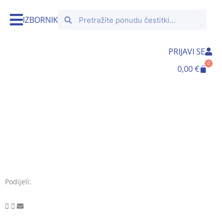
Skip
Search
Search
to
IZBORNIK
content
PRIJAVI SE
0
Cart
0,00
€
Podijeli: