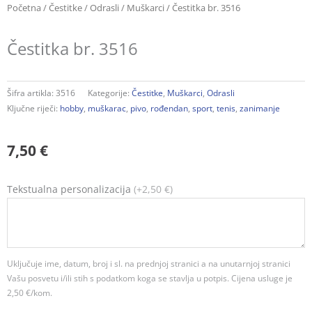
Početna
/
Čestitke
/
Odrasli
/
Muškarci
/ Čestitka br. 3516
Čestitka br. 3516
Šifra artikla:
3516
Kategorije:
Čestitke
,
Muškarci
,
Odrasli
Ključne riječi:
hobby
,
muškarac
,
pivo
,
rođendan
,
sport
,
tenis
,
zanimanje
7,50
€
Čestitka
Tekstualna personalizacija
(+2,50 €)
br.
3516
količina
Uključuje ime, datum, broj i sl. na prednjoj stranici a na unutarnjoj stranici
Vašu posvetu i/ili stih s podatkom koga se stavlja u potpis. Cijena usluge je
2,50 €/kom.