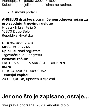
Ponedjeljak – petak: 08.00 – 16.00
Subotom, nedjeljom i praznicima ne radimo.
Osnovni podaci
ANGELUS društvo s ograničenom odgovornošću za
proizvodnju, trgovinu i usluge
Hrvatskih branitelja 5
10370 Dugo Selo
Republika Hrvatska
OIB:
85708302379
MBS:
081207245
Upis u sudski registar:
Trgovački sud u Zagrebu
Poslovni račun:
ERSTE & STEIERMARKISCHE BANK d.d.
IBAN:
HR1924020061100899052
Temeljni kapital:
20.000,00 kn, uplaćen u cijelosti
Jer ono što je zapisano, ostaje...
Sva prava pridržana, 2026. Angelus d.o.o.