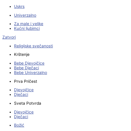
Uskrs
Univerzalno
Za male i velike
Kućni ljubimci
Zatvori
Religijske svečanosti
Krštenje
Bebe Djevojčice
Bebe Dječaci
Bebe Univerzalno
Prva Pričest
Djevojčice
Dječaci
Sveta Potvrda
Djevojčice
Dječaci
Božić