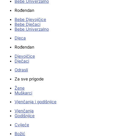
Bebe Univerzalno
Rođendan
Bebe Djevojčice
Bebe Dječaci
Bebe Univerzalno
Djeca
Rođendan
Djevojčice
Dječaci
Odrasli
Za sve prigode
Žene
Muškarci
Vjenčanja i godišnjice
Vjenčanja
Godišnjice
Cvijeće
Božić