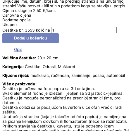
Uključuje ime, datum, broj i sl. na prednjoj stranici a na unutarnjoj
stranici Vašu posvetu i/ili stih s podatkom koga se stavlja u potpis.
Cijena usluge je 2,50 €/kom.
Osnovna cijena
Dodatne opcije
Ukupno
Čestitka br. 3553 količina
Dodaj u košaricu
Opis
Veličina čestitke:
20 * 20 cm
Kategorija:
Čestitke, Odrasli, Muškarci
Ključne riječi:
muškarac, rođendan, zanimanje, posao, automobil
Više o proizvodu:
Čestitka je rađena na foto papiru sa 3d detaljima.
Svaki elemenat ručno je izrezan i ljepljen sa 3d jastučić-ljepilima.
Čestitku je moguće personalizirati na prednjoj stranici (ime, broj,
datum…).
Čestitka dolazi sa pripadajućom kuvertom u celofan vrećici radi
zaštite.
Unutrašnja stranica (koja je također od foto papira) je namijenjena
za pisanje kemijskom olovkom ili flomasterom (neće se razmazati).
Prilikom stavljanja čestitke u kuvertu, istu je potrebno licem
okrenuti prema unutrašnjosti kuverte radi možebitnog oštećenja 3d