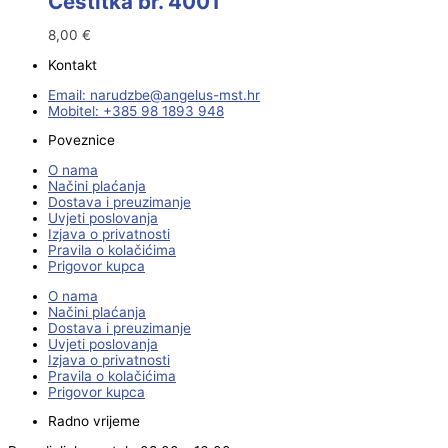
Čestitka br. 4001
8,00
€
Kontakt
Email:
@ebzduran
rh.tsm-sulegna
Mobitel: +385 98 1893 948
Poveznice
O nama
Načini plaćanja
Dostava i preuzimanje
Uvjeti poslovanja
Izjava o privatnosti
Pravila o kolačićima
Prigovor kupca
O nama
Načini plaćanja
Dostava i preuzimanje
Uvjeti poslovanja
Izjava o privatnosti
Pravila o kolačićima
Prigovor kupca
Radno vrijeme