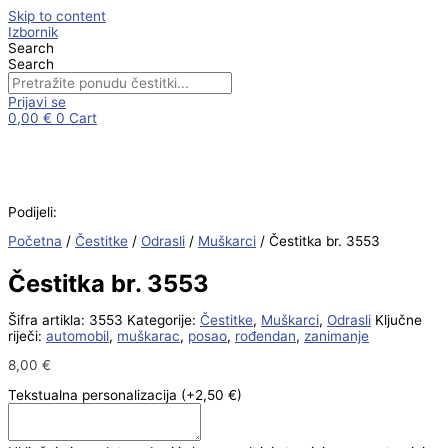
Skip to content
Izbornik
Search
Search
Prijavi se
0,00
€
0
Cart
Podijeli:
Početna
/
Čestitke
/
Odrasli
/
Muškarci
/ Čestitka br. 3553
Čestitka br. 3553
Šifra artikla:
3553
Kategorije:
Čestitke
,
Muškarci
,
Odrasli
Ključne
riječi:
automobil
,
muškarac
,
posao
,
rođendan
,
zanimanje
8,00
€
Tekstualna personalizacija
(+2,50 €)