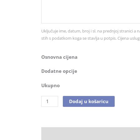
br.
3580
količina
Uključuje ime, datum, broj i sl. na prednjoj stranici a n
stih s podatkom koga se stavlja u potpis. Cijena uslug
Osnovna cijena
Dodatne opcije
Ukupno
Dodaj u košaricu
Opis