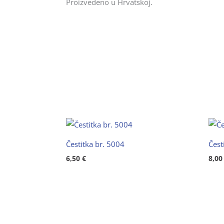
Proizvedeno u Hrvatskoj.
Čestitka br. 5004
Čest
6,50
€
8,0