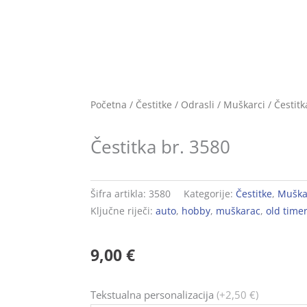
Početna
/
Čestitke
/
Odrasli
/
Muškarci
/ Čestitk
Čestitka br. 3580
Šifra artikla:
3580
Kategorije:
Čestitke
,
Muška
Ključne riječi:
auto
,
hobby
,
muškarac
,
old time
9,00
€
Čestitka
Tekstualna personalizacija
(+2,50 €)