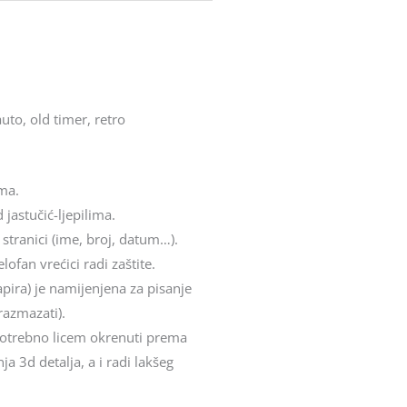
to, old timer, retro
ima.
 jastučić-ljepilima.
 stranici (ime, broj, datum…).
ofan vrećici radi zaštite.
apira) je namijenjena za pisanje
razmazati).
e potrebno licem okrenuti prema
a 3d detalja, a i radi lakšeg