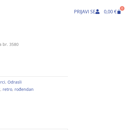
0
Cart
PRIJAVI SE
0,00
€
a br. 3580
rci
,
Odrasli
r
,
retro
,
rođendan