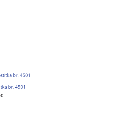
itka br. 4501
0
€