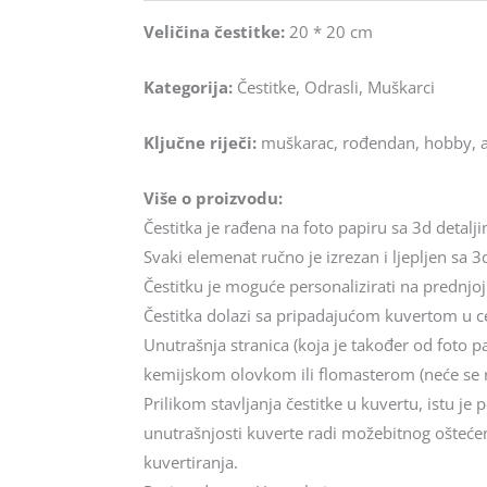
Veličina čestitke:
20 * 20 cm
Kategorija:
Čestitke, Odrasli, Muškarci
Ključne riječi:
muškarac, rođendan, hobby, au
Više o proizvodu:
Čestitka je rađena na foto papiru sa 3d detalj
Svaki elemenat ručno je izrezan i ljepljen sa 3d
Čestitku je moguće personalizirati na prednjoj
Čestitka dolazi sa pripadajućom kuvertom u cel
Unutrašnja stranica (koja je također od foto p
kemijskom olovkom ili flomasterom (neće se 
Prilikom stavljanja čestitke u kuvertu, istu j
unutrašnjosti kuverte radi možebitnog oštećenj
kuvertiranja.