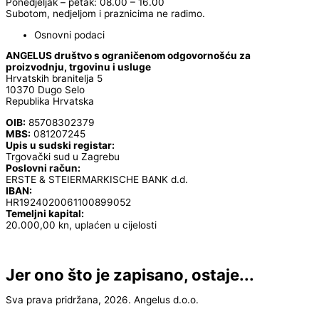
Ponedjeljak – petak: 08.00 – 16.00
Subotom, nedjeljom i praznicima ne radimo.
Osnovni podaci
ANGELUS društvo s ograničenom odgovornošću za
proizvodnju, trgovinu i usluge
Hrvatskih branitelja 5
10370 Dugo Selo
Republika Hrvatska
OIB:
85708302379
MBS:
081207245
Upis u sudski registar:
Trgovački sud u Zagrebu
Poslovni račun:
ERSTE & STEIERMARKISCHE BANK d.d.
IBAN:
HR1924020061100899052
Temeljni kapital:
20.000,00 kn, uplaćen u cijelosti
Jer ono što je zapisano, ostaje...
Sva prava pridržana, 2026. Angelus d.o.o.