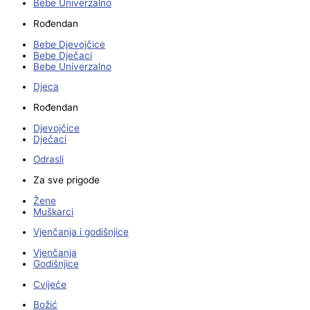
Bebe Univerzalno
Rođendan
Bebe Djevojčice
Bebe Dječaci
Bebe Univerzalno
Djeca
Rođendan
Djevojčice
Dječaci
Odrasli
Za sve prigode
Žene
Muškarci
Vjenčanja i godišnjice
Vjenčanja
Godišnjice
Cvijeće
Božić