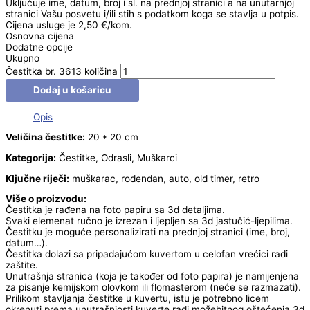
Uključuje ime, datum, broj i sl. na prednjoj stranici a na unutarnjoj
stranici Vašu posvetu i/ili stih s podatkom koga se stavlja u potpis.
Cijena usluge je 2,50 €/kom.
Osnovna cijena
Dodatne opcije
Ukupno
Čestitka br. 3613 količina
Dodaj u košaricu
Opis
Veličina čestitke:
20 * 20 cm
Kategorija:
Čestitke, Odrasli, Muškarci
Ključne riječi:
muškarac, rođendan, auto, old timer, retro
Više o proizvodu:
Čestitka je rađena na foto papiru sa 3d detaljima.
Svaki elemenat ručno je izrezan i ljepljen sa 3d jastučić-ljepilima.
Čestitku je moguće personalizirati na prednjoj stranici (ime, broj,
datum…).
Čestitka dolazi sa pripadajućom kuvertom u celofan vrećici radi
zaštite.
Unutrašnja stranica (koja je također od foto papira) je namijenjena
za pisanje kemijskom olovkom ili flomasterom (neće se razmazati).
Prilikom stavljanja čestitke u kuvertu, istu je potrebno licem
okrenuti prema unutrašnjosti kuverte radi možebitnog oštećenja 3d