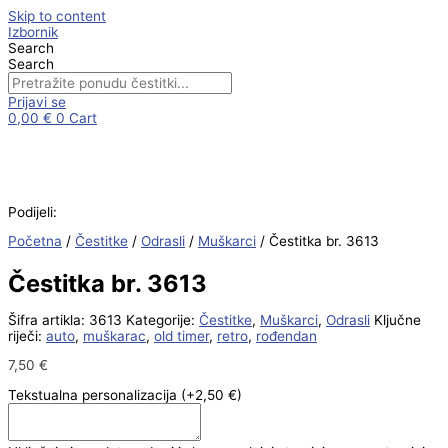
Skip to content
Izbornik
Search
Search
Prijavi se
0,00
€
0
Cart
Podijeli:
Početna
/
Čestitke
/
Odrasli
/
Muškarci
/ Čestitka br. 3613
Čestitka br. 3613
Šifra artikla:
3613
Kategorije:
Čestitke
,
Muškarci
,
Odrasli
Ključne
riječi:
auto
,
muškarac
,
old timer
,
retro
,
rođendan
7,50
€
Tekstualna personalizacija
(+2,50 €)