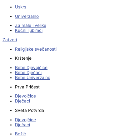
Uskrs
Univerzalno
Za male i velike
Kućni ljubimci
Zatvori
Religijske svečanosti
Krštenje
Bebe Djevojčice
Bebe Dječaci
Bebe Univerzalno
Prva Pričest
Djevojčice
Dječaci
Sveta Potvrda
Djevojčice
Dječaci
Božić