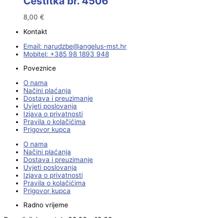
Čestitka br. 4506
8,00
€
Kontakt
Email:
@ebzduran
rh.tsm-sulegna
Mobitel: +385 98 1893 948
Poveznice
O nama
Načini plaćanja
Dostava i preuzimanje
Uvjeti poslovanja
Izjava o privatnosti
Pravila o kolačićima
Prigovor kupca
O nama
Načini plaćanja
Dostava i preuzimanje
Uvjeti poslovanja
Izjava o privatnosti
Pravila o kolačićima
Prigovor kupca
Radno vrijeme