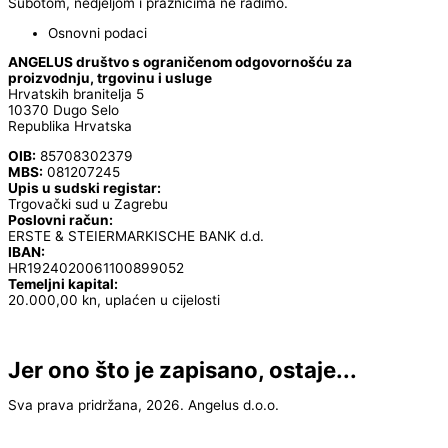
Subotom, nedjeljom i praznicima ne radimo.
Osnovni podaci
ANGELUS društvo s ograničenom odgovornošću za
proizvodnju, trgovinu i usluge
Hrvatskih branitelja 5
10370 Dugo Selo
Republika Hrvatska
OIB:
85708302379
MBS:
081207245
Upis u sudski registar:
Trgovački sud u Zagrebu
Poslovni račun:
ERSTE & STEIERMARKISCHE BANK d.d.
IBAN:
HR1924020061100899052
Temeljni kapital:
20.000,00 kn, uplaćen u cijelosti
Jer ono što je zapisano, ostaje...
Sva prava pridržana, 2026. Angelus d.o.o.