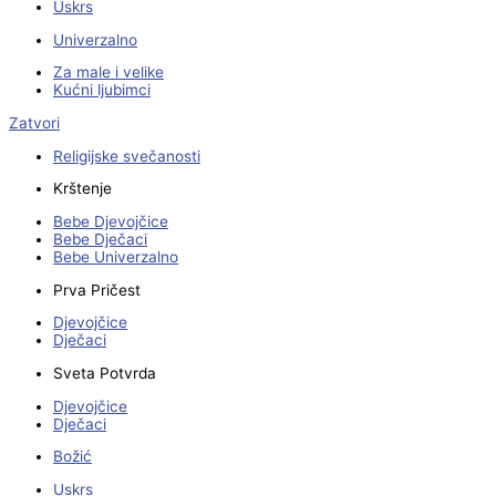
Uskrs
Univerzalno
Za male i velike
Kućni ljubimci
Zatvori
Religijske svečanosti
Krštenje
Bebe Djevojčice
Bebe Dječaci
Bebe Univerzalno
Prva Pričest
Djevojčice
Dječaci
Sveta Potvrda
Djevojčice
Dječaci
Božić
Uskrs