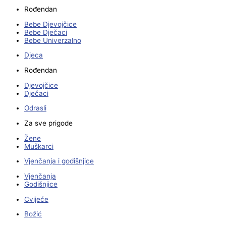
Rođendan
Bebe Djevojčice
Bebe Dječaci
Bebe Univerzalno
Djeca
Rođendan
Djevojčice
Dječaci
Odrasli
Za sve prigode
Žene
Muškarci
Vjenčanja i godišnjice
Vjenčanja
Godišnjice
Cvijeće
Božić