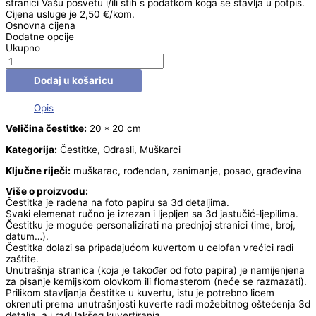
stranici Vašu posvetu i/ili stih s podatkom koga se stavlja u potpis.
Cijena usluge je 2,50 €/kom.
Osnovna cijena
Dodatne opcije
Ukupno
Dodaj u košaricu
Opis
Veličina čestitke:
20 * 20 cm
Kategorija:
Čestitke, Odrasli, Muškarci
Ključne riječi:
muškarac, rođendan, zanimanje, posao, građevina
Više o proizvodu:
Čestitka je rađena na foto papiru sa 3d detaljima.
Svaki elemenat ručno je izrezan i ljepljen sa 3d jastučić-ljepilima.
Čestitku je moguće personalizirati na prednjoj stranici (ime, broj,
datum…).
Čestitka dolazi sa pripadajućom kuvertom u celofan vrećici radi
zaštite.
Unutrašnja stranica (koja je također od foto papira) je namijenjena
za pisanje kemijskom olovkom ili flomasterom (neće se razmazati).
Prilikom stavljanja čestitke u kuvertu, istu je potrebno licem
okrenuti prema unutrašnjosti kuverte radi možebitnog oštećenja 3d
detalja, a i radi lakšeg kuvertiranja.