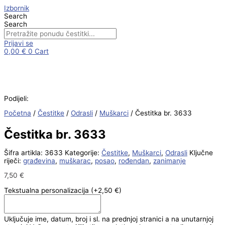
Skip
Čestitka
Izbornik
to
br.
Search
content
3633
Search
količina
Prijavi se
0,00
€
0
Cart
Podijeli:
Početna
/
Čestitke
/
Odrasli
/
Muškarci
/ Čestitka br. 3633
Čestitka br. 3633
Šifra artikla:
3633
Kategorije:
Čestitke
,
Muškarci
,
Odrasli
Ključne
riječi:
građevina
,
muškarac
,
posao
,
rođendan
,
zanimanje
7,50
€
Tekstualna personalizacija
(+2,50 €)
Uključuje ime, datum, broj i sl. na prednjoj stranici a na unutarnjoj