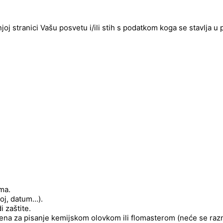
njoj stranici Vašu posvetu i/ili stih s podatkom koga se stavlja u
ima.
roj, datum…).
 zaštite.
njena za pisanje kemijskom olovkom ili flomasterom (neće se raz