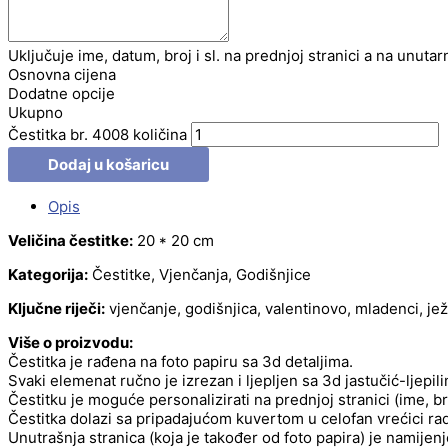
Uključuje ime, datum, broj i sl. na prednjoj stranici a na unutar
Osnovna cijena
Dodatne opcije
Ukupno
Čestitka br. 4008 količina
Dodaj u košaricu
Opis
Veličina čestitke:
20 * 20 cm
Kategorija:
Čestitke, Vjenčanja, Godišnjice
Ključne riječi:
vjenčanje, godišnjica, valentinovo, mladenci, jež
Više o proizvodu:
Čestitka je rađena na foto papiru sa 3d detaljima.
Svaki elemenat ručno je izrezan i ljepljen sa 3d jastučić-ljepil
Čestitku je moguće personalizirati na prednjoj stranici (ime, b
Čestitka dolazi sa pripadajućom kuvertom u celofan vrećici radi
Unutrašnja stranica (koja je također od foto papira) je namije