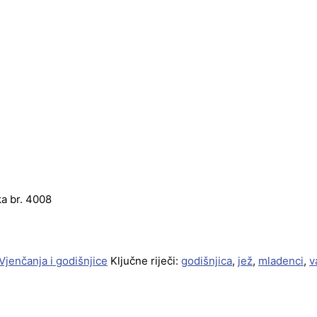
ka br. 4008
Vjenčanja i godišnjice
Ključne riječi:
godišnjica
,
jež
,
mladenci
,
v