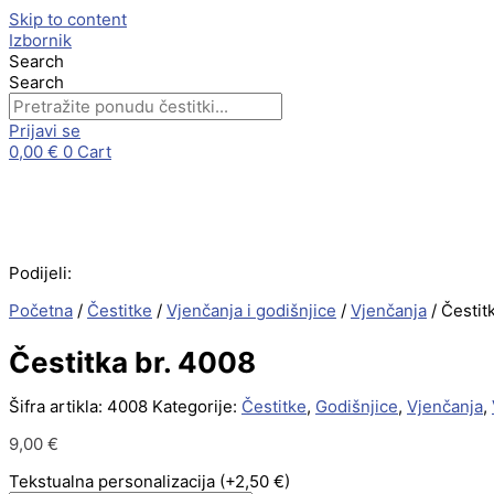
Skip to content
Izbornik
Search
Search
Prijavi se
0,00
€
0
Cart
Podijeli:
Početna
/
Čestitke
/
Vjenčanja i godišnjice
/
Vjenčanja
/ Čestit
Čestitka br. 4008
Šifra artikla:
4008
Kategorije:
Čestitke
,
Godišnjice
,
Vjenčanja
,
9,00
€
Tekstualna personalizacija
(+2,50 €)