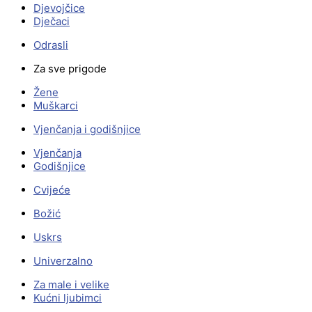
Djevojčice
Dječaci
Odrasli
Za sve prigode
Žene
Muškarci
Vjenčanja i godišnjice
Vjenčanja
Godišnjice
Cvijeće
Božić
Uskrs
Univerzalno
Za male i velike
Kućni ljubimci