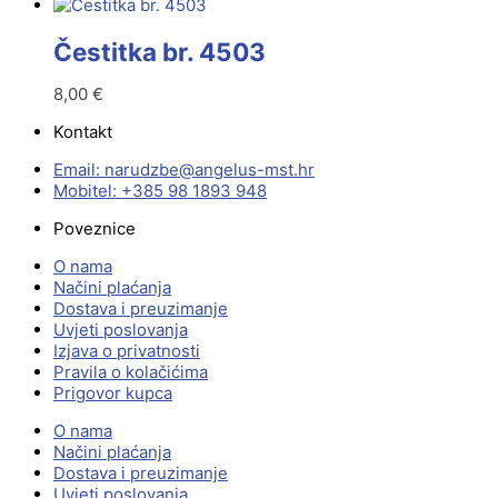
Čestitka br. 4503
8,00
€
Kontakt
Email:
@ebzduran
rh.tsm-sulegna
Mobitel: +385 98 1893 948
Poveznice
O nama
Načini plaćanja
Dostava i preuzimanje
Uvjeti poslovanja
Izjava o privatnosti
Pravila o kolačićima
Prigovor kupca
O nama
Načini plaćanja
Dostava i preuzimanje
Uvjeti poslovanja