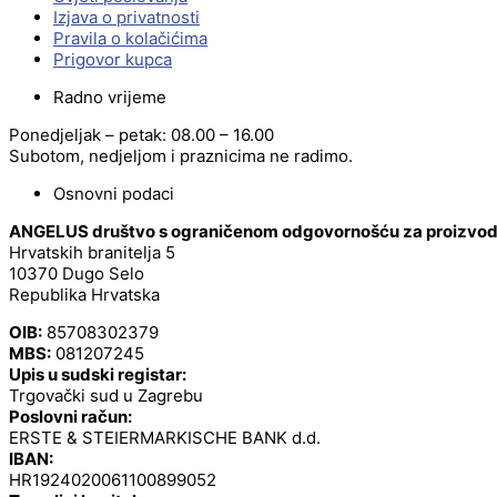
Izjava o privatnosti
Pravila o kolačićima
Prigovor kupca
Radno vrijeme
Ponedjeljak – petak: 08.00 – 16.00
Subotom, nedjeljom i praznicima ne radimo.
Osnovni podaci
ANGELUS društvo s ograničenom odgovornošću za proizvodnj
Hrvatskih branitelja 5
10370 Dugo Selo
Republika Hrvatska
OIB:
85708302379
MBS:
081207245
Upis u sudski registar:
Trgovački sud u Zagrebu
Poslovni račun:
ERSTE & STEIERMARKISCHE BANK d.d.
IBAN:
HR1924020061100899052