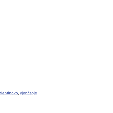
alentinovo
,
vjenčanje