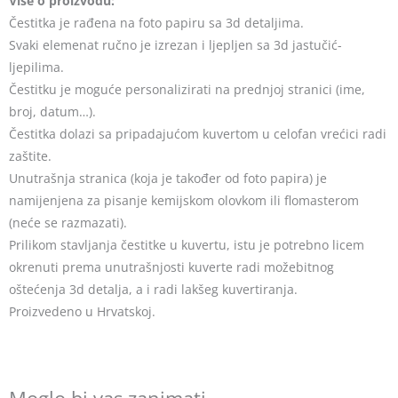
Više o proizvodu:
Čestitka je rađena na foto papiru sa 3d detaljima.
Svaki elemenat ručno je izrezan i ljepljen sa 3d jastučić-
ljepilima.
Čestitku je moguće personalizirati na prednjoj stranici (ime,
broj, datum…).
Čestitka dolazi sa pripadajućom kuvertom u celofan vrećici radi
zaštite.
Unutrašnja stranica (koja je također od foto papira) je
namijenjena za pisanje kemijskom olovkom ili flomasterom
(neće se razmazati).
Prilikom stavljanja čestitke u kuvertu, istu je potrebno licem
okrenuti prema unutrašnjosti kuverte radi možebitnog
oštećenja 3d detalja, a i radi lakšeg kuvertiranja.
Proizvedeno u Hrvatskoj.