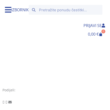
Skip
Search
Search
to
IZBORNIK
content
PRIJAVI SE
0
Cart
0,00
€
Podijeli: