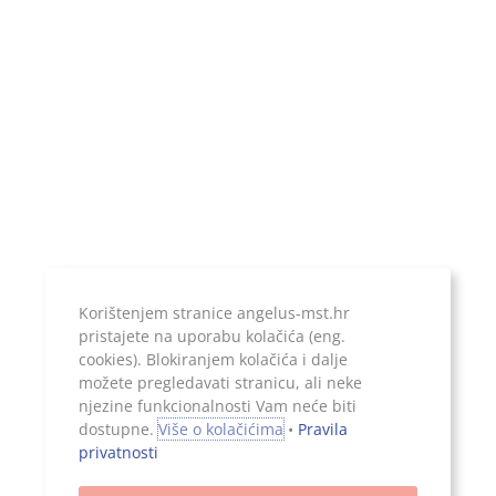
Temeljni kapital:
20.000,00 kn, uplaćen u cijelosti
Jer ono što je zapisano, ostaje...
Korištenjem stranice angelus-mst.hr
pristajete na uporabu kolačića (eng.
cookies). Blokiranjem kolačića i dalje
možete pregledavati stranicu, ali neke
njezine funkcionalnosti Vam neće biti
Sva prava pridržana, 2026. Angelus d.o.o.
dostupne.
Više o kolačićima
•
Pravila
privatnosti