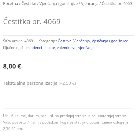
Početna
/
Čestitke
/
Vjenčanja i godišnjice
/
Vjenčanja
/ Čestitka br. 4069
Čestitka br. 4069
Šifra artikla:
4069
Kategorije:
Čestitke
,
Vjenčanja
,
Vjenčanja i godišnjice
Ključne riječi:
mladenci
,
siluete
,
valentinovo
,
vjenčanje
8,00
€
Čestitka
Tekstualna personalizacija
(+2,50 €)
br.
4069
količina
Uključuje ime, datum, broj i sl. na prednjoj stranici a na unutarnjoj stranici
Vašu posvetu i/ili stih s podatkom koga se stavlja u potpis. Cijena usluge je
2,50 €/kom.