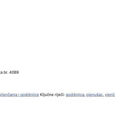
ka br. 4089
Vjenčanja i godišnjice
Ključne riječi:
godišnjica
,
pjenušac
,
vjenč