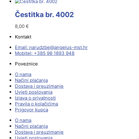
Čestitka br. 4002
8,00
€
Kontakt
Email:
@ebzduran
rh.tsm-sulegna
Mobitel: +385 98 1893 948
Poveznice
O nama
Načini plaćanja
Dostava i preuzimanje
Uvjeti poslovanja
Izjava o privatnosti
Pravila o kolačićima
Prigovor kupca
O nama
Načini plaćanja
Dostava i preuzimanje
Uvjeti poslovanja