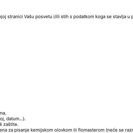
njoj stranici Vašu posvetu i/ili stih s podatkom koga se stavlja u
ima.
roj, datum…).
 zaštite.
njena za pisanje kemijskom olovkom ili flomasterom (neće se raz