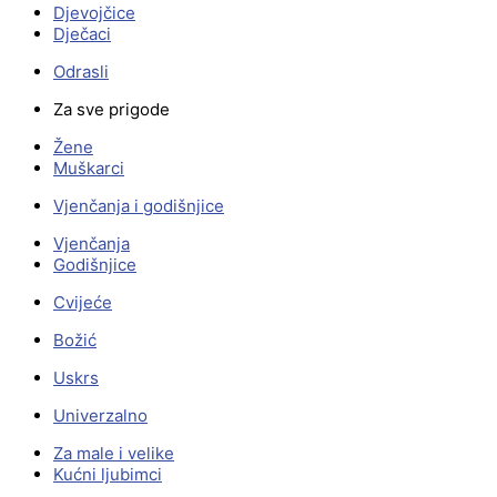
Djevojčice
Dječaci
Odrasli
Za sve prigode
Žene
Muškarci
Vjenčanja i godišnjice
Vjenčanja
Godišnjice
Cvijeće
Božić
Uskrs
Univerzalno
Za male i velike
Kućni ljubimci