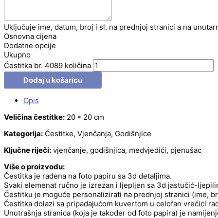
Uključuje ime, datum, broj i sl. na prednjoj stranici a na unutar
Osnovna cijena
Dodatne opcije
Ukupno
Čestitka br. 4089 količina
Dodaj u košaricu
Opis
Veličina čestitke:
20 * 20 cm
Kategorija:
Čestitke, Vjenčanja, Godišnjice
Ključne riječi:
vjenčanje, godišnjica, medvjedići, pjenušac
Više o proizvodu:
Čestitka je rađena na foto papiru sa 3d detaljima.
Svaki elemenat ručno je izrezan i ljepljen sa 3d jastučić-ljepil
Čestitku je moguće personalizirati na prednjoj stranici (ime, b
Čestitka dolazi sa pripadajućom kuvertom u celofan vrećici radi
Unutrašnja stranica (koja je također od foto papira) je namije