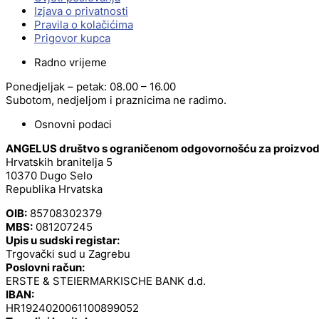
Izjava o privatnosti
Pravila o kolačićima
Prigovor kupca
Radno vrijeme
Ponedjeljak – petak: 08.00 – 16.00
Subotom, nedjeljom i praznicima ne radimo.
Osnovni podaci
ANGELUS društvo s ograničenom odgovornošću za proizvodnj
Hrvatskih branitelja 5
10370 Dugo Selo
Republika Hrvatska
OIB:
85708302379
MBS:
081207245
Upis u sudski registar:
Trgovački sud u Zagrebu
Poslovni račun:
ERSTE & STEIERMARKISCHE BANK d.d.
IBAN:
HR1924020061100899052