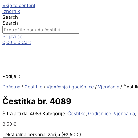
Skip to content
Izbornik
Search
Search
Prijavi se
0,00
€
0
Cart
Podijeli:
Početna
/
Čestitke
/
Vjenčanja i godišnjice
/
Vjenčanja
/ Čestit
Čestitka br. 4089
Šifra artikla:
4089
Kategorije:
Čestitke
,
Godišnjice
,
Vjenčanja
,
8,50
€
Tekstualna personalizacija
(+2,50 €)