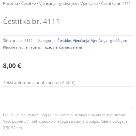
Početna
/
Čestitke
/
Vjenčanja i godišnjice
/
Vjenčanja
/ Čestitka br. 4111
Čestitka br. 4111
Šifra artikla:
4111
Kategorije:
Čestitke
,
Vjenčanja
,
Vjenčanja i godišnjice
Ključne riječi:
mladenci
,
ruže
,
vjenčanje
,
zelena
8,00
€
Čestitka
Tekstualna personalizacija
(+2,50 €)
br.
4111
količina
Uključuje ime, datum, broj i sl. na prednjoj stranici a na unutarnjoj stranici
Vašu posvetu i/ili stih s podatkom koga se stavlja u potpis. Cijena usluge je
2,50 €/kom.