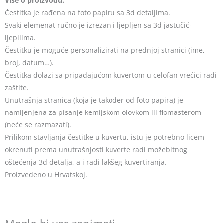
Više o proizvodu:
Čestitka je rađena na foto papiru sa 3d detaljima.
Svaki elemenat ručno je izrezan i ljepljen sa 3d jastučić-
ljepilima.
Čestitku je moguće personalizirati na prednjoj stranici (ime,
broj, datum…).
Čestitka dolazi sa pripadajućom kuvertom u celofan vrećici radi
zaštite.
Unutrašnja stranica (koja je također od foto papira) je
namijenjena za pisanje kemijskom olovkom ili flomasterom
(neće se razmazati).
Prilikom stavljanja čestitke u kuvertu, istu je potrebno licem
okrenuti prema unutrašnjosti kuverte radi možebitnog
oštećenja 3d detalja, a i radi lakšeg kuvertiranja.
Proizvedeno u Hrvatskoj.