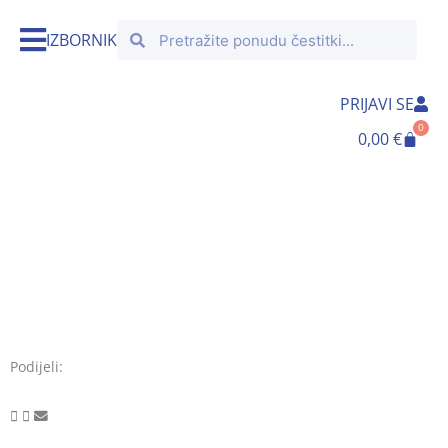
Skip
Search
Search
to
IZBORNIK
content
PRIJAVI SE
0
Cart
0,00
€
Podijeli: