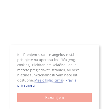
Temeljni kapital:
20.000,00 kn, uplaćen u cijelosti
Korištenjem stranice angelus-mst.hr
pristajete na uporabu kolačića (eng.
Jer ono što je zapisano, ostaje...
cookies). Blokiranjem kolačića i dalje
možete pregledavati stranicu, ali neke
njezine funkcionalnosti Vam neće biti
dostupne.
Više o kolačićima
•
Pravila
privatnosti
Sva prava pridržana, 2026. Angelus d.o.o.
Razumijem