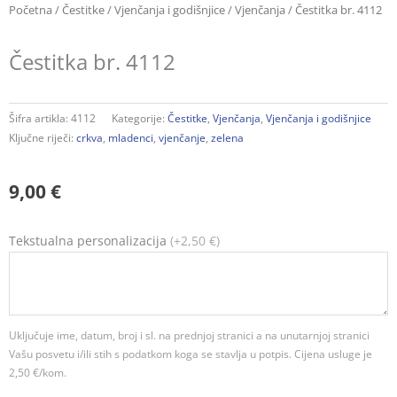
Početna
/
Čestitke
/
Vjenčanja i godišnjice
/
Vjenčanja
/ Čestitka br. 4112
Čestitka br. 4112
Šifra artikla:
4112
Kategorije:
Čestitke
,
Vjenčanja
,
Vjenčanja i godišnjice
Ključne riječi:
crkva
,
mladenci
,
vjenčanje
,
zelena
9,00
€
Čestitka
Tekstualna personalizacija
(+2,50 €)
br.
4112
količina
Uključuje ime, datum, broj i sl. na prednjoj stranici a na unutarnjoj stranici
Vašu posvetu i/ili stih s podatkom koga se stavlja u potpis. Cijena usluge je
2,50 €/kom.