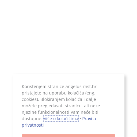
Temeljni kapital:
20.000,00 kn, uplaćen u cijelosti
Jer ono što je zapisano, ostaje...
Korištenjem stranice angelus-mst.hr
pristajete na uporabu kolačića (eng.
cookies). Blokiranjem kolačića i dalje
možete pregledavati stranicu, ali neke
njezine funkcionalnosti Vam neće biti
Sva prava pridržana, 2026. Angelus d.o.o.
dostupne.
Više o kolačićima
•
Pravila
privatnosti