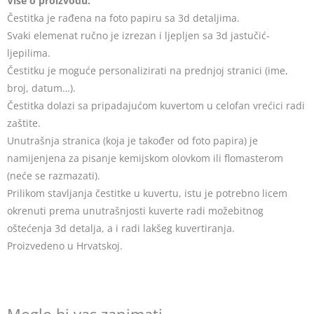
Više o proizvodu:
Čestitka je rađena na foto papiru sa 3d detaljima.
Svaki elemenat ručno je izrezan i ljepljen sa 3d jastučić-
ljepilima.
Čestitku je moguće personalizirati na prednjoj stranici (ime,
broj, datum…).
Čestitka dolazi sa pripadajućom kuvertom u celofan vrećici radi
zaštite.
Unutrašnja stranica (koja je također od foto papira) je
namijenjena za pisanje kemijskom olovkom ili flomasterom
(neće se razmazati).
Prilikom stavljanja čestitke u kuvertu, istu je potrebno licem
okrenuti prema unutrašnjosti kuverte radi možebitnog
oštećenja 3d detalja, a i radi lakšeg kuvertiranja.
Proizvedeno u Hrvatskoj.