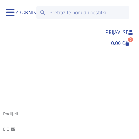
Skip
Search
Search
to
IZBORNIK
content
PRIJAVI SE
0
Cart
0,00
€
Podijeli: