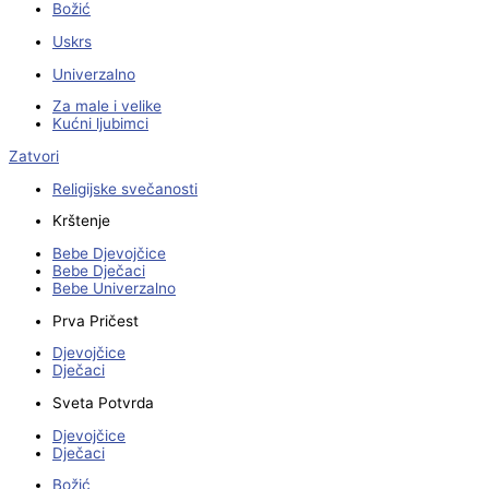
Božić
Uskrs
Univerzalno
Za male i velike
Kućni ljubimci
Zatvori
Religijske svečanosti
Krštenje
Bebe Djevojčice
Bebe Dječaci
Bebe Univerzalno
Prva Pričest
Djevojčice
Dječaci
Sveta Potvrda
Djevojčice
Dječaci
Božić