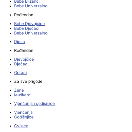
Bebe Blizanci
Bebe Univerzalno
Rođendan
Bebe Djevojčice
Bebe Dječaci
Bebe Univerzalno
Djeca
Rođendan
Djevojčice
Dječaci
Odrasli
Za sve prigode
Žene
Muškarci
Vjenčanja i godišnjice
Vjenčanja
Godišnjice
Cvijeće