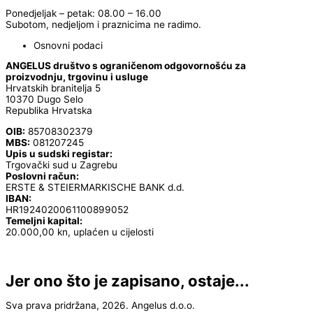
Ponedjeljak – petak: 08.00 – 16.00
Subotom, nedjeljom i praznicima ne radimo.
Osnovni podaci
ANGELUS društvo s ograničenom odgovornošću za
proizvodnju, trgovinu i usluge
Hrvatskih branitelja 5
10370 Dugo Selo
Republika Hrvatska
OIB:
85708302379
MBS:
081207245
Upis u sudski registar:
Trgovački sud u Zagrebu
Poslovni račun:
ERSTE & STEIERMARKISCHE BANK d.d.
IBAN:
HR1924020061100899052
Temeljni kapital:
20.000,00 kn, uplaćen u cijelosti
Jer ono što je zapisano, ostaje...
Sva prava pridržana, 2026. Angelus d.o.o.