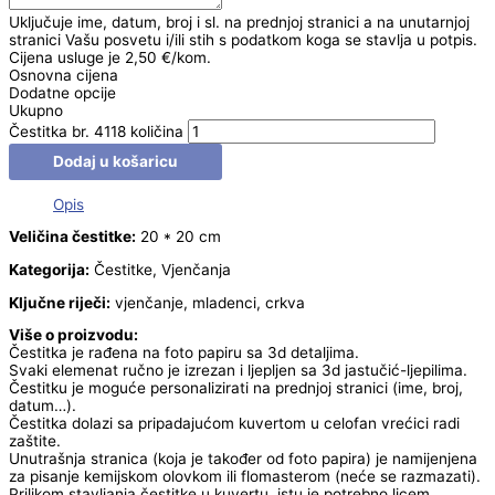
Uključuje ime, datum, broj i sl. na prednjoj stranici a na unutarnjoj
stranici Vašu posvetu i/ili stih s podatkom koga se stavlja u potpis.
Cijena usluge je 2,50 €/kom.
Osnovna cijena
Dodatne opcije
Ukupno
Čestitka br. 4118 količina
Dodaj u košaricu
Opis
Veličina čestitke:
20 * 20 cm
Kategorija:
Čestitke, Vjenčanja
Ključne riječi:
vjenčanje, mladenci, crkva
Više o proizvodu:
Čestitka je rađena na foto papiru sa 3d detaljima.
Svaki elemenat ručno je izrezan i ljepljen sa 3d jastučić-ljepilima.
Čestitku je moguće personalizirati na prednjoj stranici (ime, broj,
datum…).
Čestitka dolazi sa pripadajućom kuvertom u celofan vrećici radi
zaštite.
Unutrašnja stranica (koja je također od foto papira) je namijenjena
za pisanje kemijskom olovkom ili flomasterom (neće se razmazati).
Prilikom stavljanja čestitke u kuvertu, istu je potrebno licem