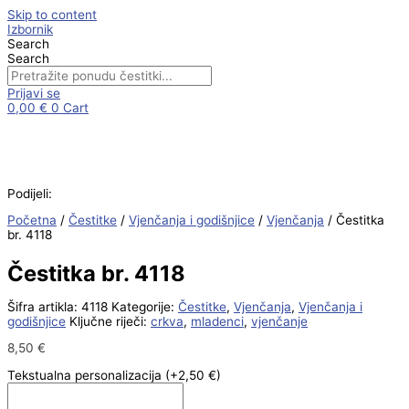
Skip to content
Izbornik
Search
Search
Prijavi se
0,00
€
0
Cart
Podijeli:
Početna
/
Čestitke
/
Vjenčanja i godišnjice
/
Vjenčanja
/ Čestitka
br. 4118
Čestitka br. 4118
Šifra artikla:
4118
Kategorije:
Čestitke
,
Vjenčanja
,
Vjenčanja i
godišnjice
Ključne riječi:
crkva
,
mladenci
,
vjenčanje
8,50
€
Tekstualna personalizacija
(+2,50 €)