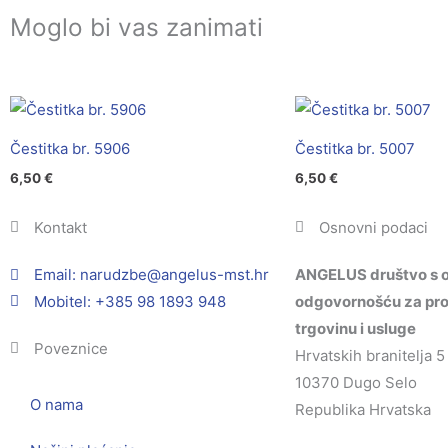
Moglo bi vas zanimati
Čestitka br. 5906
Čestitka br. 5007
6,50
€
6,50
€
Kontakt
Osnovni podaci
Email:
@ebzduran
rh.tsm-sulegna
ANGELUS društvo s 
Mobitel: +385 98 1893 948
odgovornošću za pro
trgovinu i usluge
Poveznice
Hrvatskih branitelja 5
10370 Dugo Selo
O nama
Republika Hrvatska