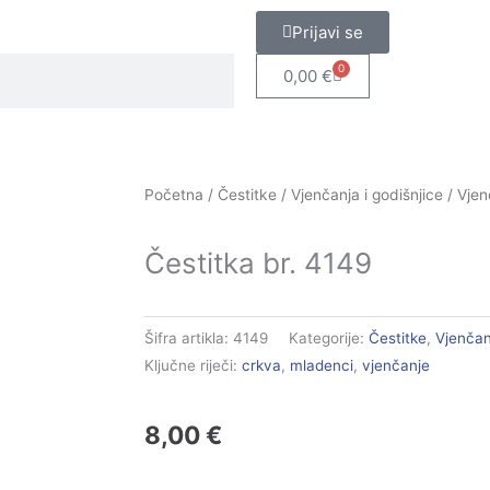
Prijavi se
0
Cart
0,00
€
Početna
/
Čestitke
/
Vjenčanja i godišnjice
/
Vjen
Čestitka br. 4149
Šifra artikla:
4149
Kategorije:
Čestitke
,
Vjenčan
Ključne riječi:
crkva
,
mladenci
,
vjenčanje
8,00
€