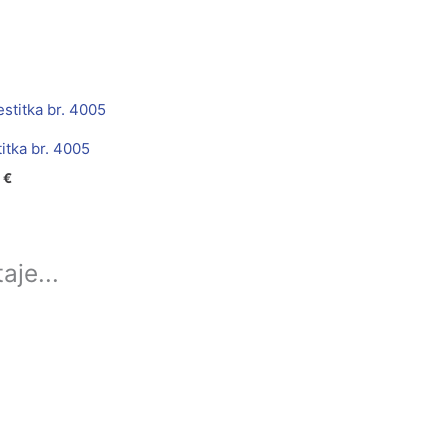
itka br. 4005
0
€
aje...