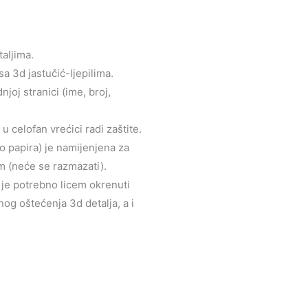
taljima.
sa 3d jastučić-ljepilima.
joj stranici (ime, broj,
 celofan vrećici radi zaštite.
to papira) je namijenjena za
m (neće se razmazati).
u je potrebno licem okrenuti
og oštećenja 3d detalja, a i