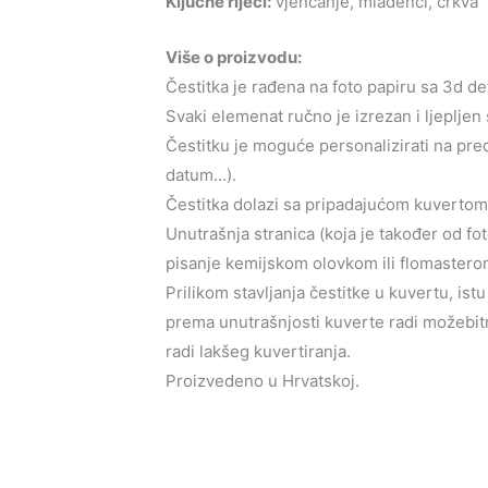
Ključne riječi:
vjenčanje, mladenci, crkva
Više o proizvodu:
Čestitka je rađena na foto papiru sa 3d de
Svaki elemenat ručno je izrezan i ljepljen 
Čestitku je moguće personalizirati na predn
datum…).
Čestitka dolazi sa pripadajućom kuvertom u
Unutrašnja stranica (koja je također od fo
pisanje kemijskom olovkom ili flomastero
Prilikom stavljanja čestitke u kuvertu, ist
prema unutrašnjosti kuverte radi možebitn
radi lakšeg kuvertiranja.
Proizvedeno u Hrvatskoj.