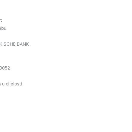
r:
ebu
KISCHE BANK
9052
u cijelosti