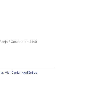
čanja
/ Čestitka br. 4149
ja
,
Vjenčanja i godišnjice