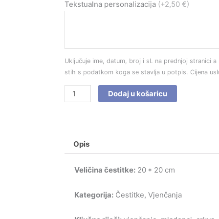
Čestitka
Tekstualna personalizacija
(+2,50 €)
br.
4149
količina
Uključuje ime, datum, broj i sl. na prednjoj stranici a 
stih s podatkom koga se stavlja u potpis. Cijena us
Dodaj u košaricu
Opis
Veličina čestitke:
20 * 20 cm
Kategorija:
Čestitke, Vjenčanja