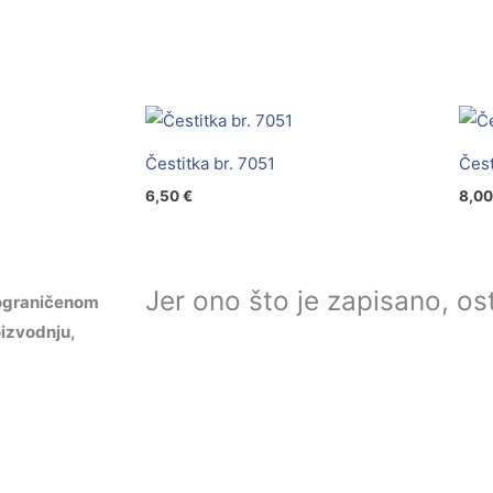
Čestitka br. 7051
Čest
6,50
€
8,0
Jer ono što je zapisano, ost
ograničenom
izvodnju,