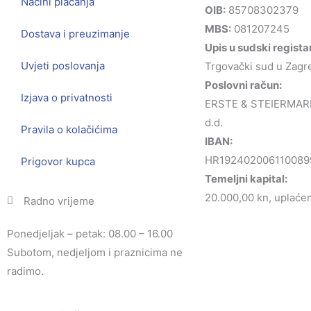
Načini plaćanja
OIB:
85708302379
MBS:
081207245
Dostava i preuzimanje
Upis u sudski regista
Uvjeti poslovanja
Trgovački sud u Zagr
Poslovni račun:
Izjava o privatnosti
ERSTE & STEIERMAR
d.d.
Pravila o kolačićima
IBAN:
HR192402006110089
Prigovor kupca
Temeljni kapital:
20.000,00 kn, uplaćen 
Radno vrijeme
Ponedjeljak – petak: 08.00 – 16.00
Subotom, nedjeljom i praznicima ne
radimo.