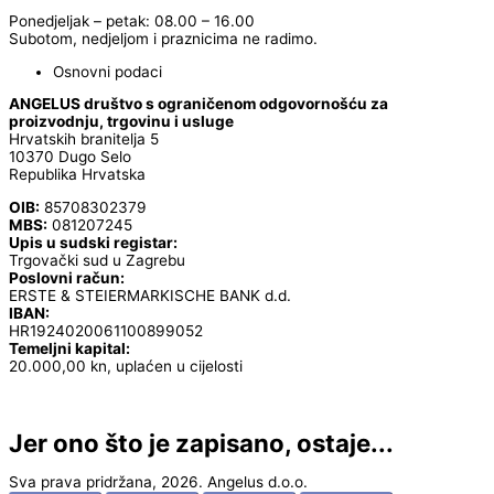
Ponedjeljak – petak: 08.00 – 16.00
Subotom, nedjeljom i praznicima ne radimo.
Osnovni podaci
ANGELUS društvo s ograničenom odgovornošću za
proizvodnju, trgovinu i usluge
Hrvatskih branitelja 5
10370 Dugo Selo
Republika Hrvatska
OIB:
85708302379
MBS:
081207245
Upis u sudski registar:
Trgovački sud u Zagrebu
Poslovni račun:
ERSTE & STEIERMARKISCHE BANK d.d.
IBAN:
HR1924020061100899052
Temeljni kapital:
20.000,00 kn, uplaćen u cijelosti
Jer ono što je zapisano, ostaje...
Sva prava pridržana, 2026. Angelus d.o.o.