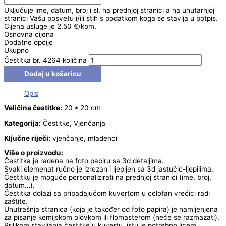
Uključuje ime, datum, broj i sl. na prednjoj stranici a na unutarnjoj
stranici Vašu posvetu i/ili stih s podatkom koga se stavlja u potpis.
Cijena usluge je 2,50 €/kom.
Osnovna cijena
Dodatne opcije
Ukupno
Čestitka br. 4264 količina
Dodaj u košaricu
Opis
Veličina čestitke:
20 * 20 cm
Kategorija:
Čestitke, Vjenčanja
Ključne riječi:
vjenčanje, mladenci
Više o proizvodu:
Čestitka je rađena na foto papiru sa 3d detaljima.
Svaki elemenat ručno je izrezan i ljepljen sa 3d jastučić-ljepilima.
Čestitku je moguće personalizirati na prednjoj stranici (ime, broj,
datum…).
Čestitka dolazi sa pripadajućom kuvertom u celofan vrećici radi
zaštite.
Unutrašnja stranica (koja je također od foto papira) je namijenjena
za pisanje kemijskom olovkom ili flomasterom (neće se razmazati).
Prilikom stavljanja čestitke u kuvertu, istu je potrebno licem