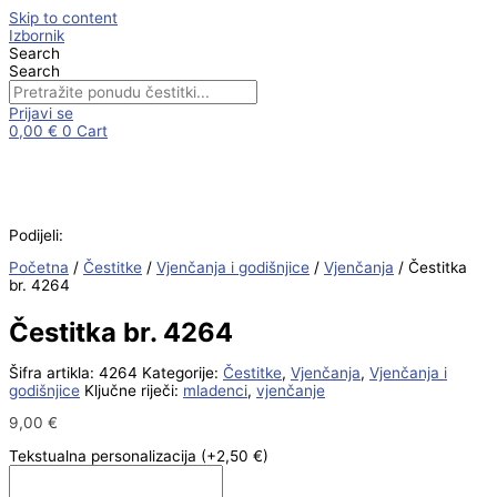
Skip to content
Izbornik
Search
Search
Prijavi se
0,00
€
0
Cart
Podijeli:
Početna
/
Čestitke
/
Vjenčanja i godišnjice
/
Vjenčanja
/ Čestitka
br. 4264
Čestitka br. 4264
Šifra artikla:
4264
Kategorije:
Čestitke
,
Vjenčanja
,
Vjenčanja i
godišnjice
Ključne riječi:
mladenci
,
vjenčanje
9,00
€
Tekstualna personalizacija
(+2,50 €)