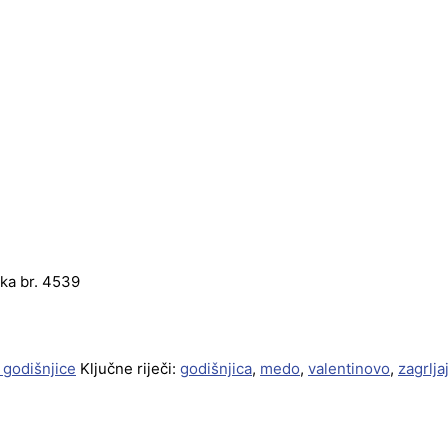
tka br. 4539
 godišnjice
Ključne riječi:
godišnjica
,
medo
,
valentinovo
,
zagrlja