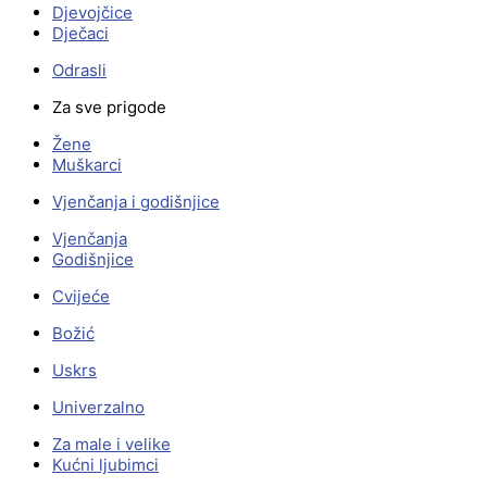
Djevojčice
Dječaci
Odrasli
Za sve prigode
Žene
Muškarci
Vjenčanja i godišnjice
Vjenčanja
Godišnjice
Cvijeće
Božić
Uskrs
Univerzalno
Za male i velike
Kućni ljubimci