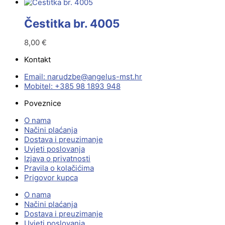
Čestitka br. 4005
8,00
€
Kontakt
Email:
@ebzduran
rh.tsm-sulegna
Mobitel: +385 98 1893 948
Poveznice
O nama
Načini plaćanja
Dostava i preuzimanje
Uvjeti poslovanja
Izjava o privatnosti
Pravila o kolačićima
Prigovor kupca
O nama
Načini plaćanja
Dostava i preuzimanje
Uvjeti poslovanja