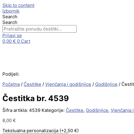
Skip to content
Izbornik
Search
Search
Prijavi se
0,00
€
0
Cart
Podijeli:
Početna
/
Čestitke
/
Vjenčanja i godišnjice
/
Godišnjice
/ Česti
Čestitka br. 4539
Šifra artikla:
4539
Kategorije:
Čestitke
,
Godišnjice
,
Vjenčanja i
8,00
€
Tekstualna personalizacija
(+2,50 €)