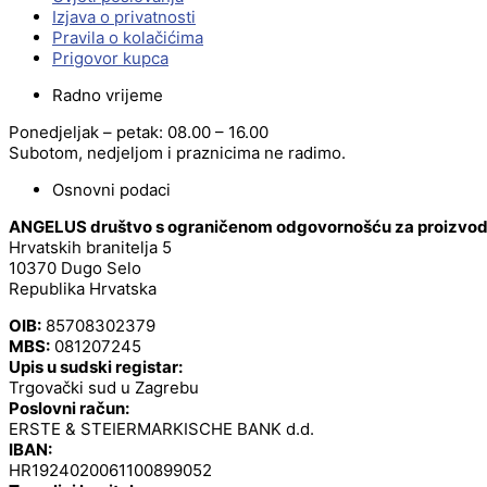
Izjava o privatnosti
Pravila o kolačićima
Prigovor kupca
Radno vrijeme
Ponedjeljak – petak: 08.00 – 16.00
Subotom, nedjeljom i praznicima ne radimo.
Osnovni podaci
ANGELUS društvo s ograničenom odgovornošću za proizvodnj
Hrvatskih branitelja 5
10370 Dugo Selo
Republika Hrvatska
OIB:
85708302379
MBS:
081207245
Upis u sudski registar:
Trgovački sud u Zagrebu
Poslovni račun:
ERSTE & STEIERMARKISCHE BANK d.d.
IBAN:
HR1924020061100899052