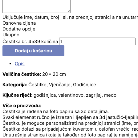
Uključuje ime, datum, broj i sl. na prednjoj stranici a na unutar
Osnovna cijena
Dodatne opcije
Ukupno
Čestitka br. 4539 količina
Dodaj u košaricu
Opis
Veličina čestitke:
20 * 20 cm
Kategorija:
Čestitke, Vjenčanje, Godišnjice
Ključne riječi:
godišnjica, valentinovo, zagrljaj, medo
Više o proizvodu:
Čestitka je rađena na foto papiru sa 3d detaljima.
Svaki elemenat ručno je izrezan i ljepljen sa 3d jastučić-ljepil
Čestitku je moguće personalizirati na prednjoj stranici (ime, b
Čestitka dolazi sa pripadajućom kuvertom u celofan vrećici radi
Unutrašnja stranica (koja je također od foto papira) je namije