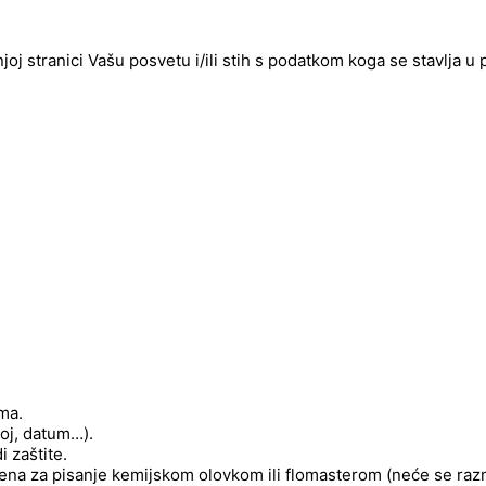
njoj stranici Vašu posvetu i/ili stih s podatkom koga se stavlja u
ima.
roj, datum…).
 zaštite.
njena za pisanje kemijskom olovkom ili flomasterom (neće se raz