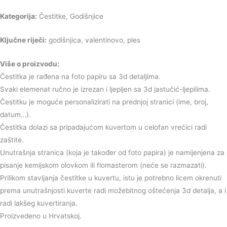
Kategorija:
Čestitke, Godišnjice
Ključne riječi:
godišnjica, valentinovo, ples
Više o proizvodu:
Čestitka je rađena na foto papiru sa 3d detaljima.
Svaki elemenat ručno je izrezan i ljepljen sa 3d jastučić-ljepilima.
Čestitku je moguće personalizirati na prednjoj stranici (ime, broj,
datum…).
Čestitka dolazi sa pripadajućom kuvertom u celofan vrećici radi
zaštite.
Unutrašnja stranica (koja je također od foto papira) je namijenjena za
pisanje kemijskom olovkom ili flomasterom (neće se razmazati).
Prilikom stavljanja čestitke u kuvertu, istu je potrebno licem okrenuti
prema unutrašnjosti kuverte radi možebitnog oštećenja 3d detalja, a i
radi lakšeg kuvertiranja.
Proizvedeno u Hrvatskoj.