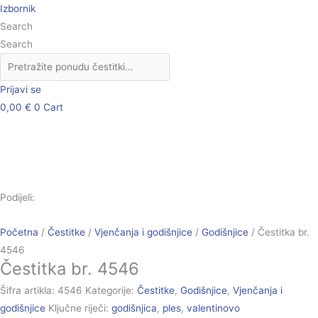
Skip
Čestitka
Izbornik
to
br.
Search
content
4546
Search
količina
Prijavi se
0,00
€
0
Cart
Podijeli:
Početna
/
Čestitke
/
Vjenčanja i godišnjice
/
Godišnjice
/ Čestitka br.
4546
Čestitka br. 4546
Šifra artikla:
4546
Kategorije:
Čestitke
,
Godišnjice
,
Vjenčanja i
godišnjice
Ključne riječi:
godišnjica
,
ples
,
valentinovo