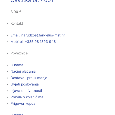
Čestitka br. 4001
8,00
€
Kontakt
Email:
@ebzduran
rh.tsm-sulegna
Mobitel: +385 98 1893 948
Poveznice
O nama
Načini plaćanja
Dostava i preuzimanje
Uvjeti poslovanja
Izjava o privatnosti
Pravila o kolačićima
Prigovor kupca