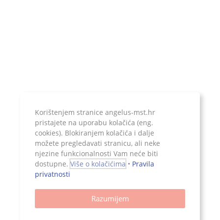
Upis u sudski registar:
Trgovački sud u Zagrebu
Poslovni račun:
ERSTE & STEIERMARKISCHE BANK d.d.
IBAN:
HR1924020061100899052
Temeljni kapital:
20.000,00 kn, uplaćen u cijelosti
Korištenjem stranice angelus-mst.hr
pristajete na uporabu kolačića (eng.
cookies). Blokiranjem kolačića i dalje
Jer ono što je zapisano, ostaje...
možete pregledavati stranicu, ali neke
njezine funkcionalnosti Vam neće biti
dostupne.
Više o kolačićima
•
Pravila
privatnosti
Sva prava pridržana, 2026. Angelus d.o.o.
Razumijem