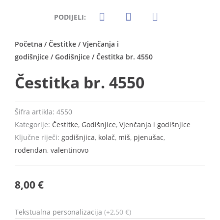
PODIJELI:
Početna
/
Čestitke
/
Vjenčanja i
godišnjice
/
Godišnjice
/ Čestitka br. 4550
Čestitka br. 4550
Šifra artikla:
4550
Kategorije:
Čestitke
,
Godišnjice
,
Vjenčanja i godišnjice
Ključne riječi:
godišnjica
,
kolač
,
miš
,
pjenušac
,
rođendan
,
valentinovo
8,00
€
Čestitka
Tekstualna personalizacija
(+2,50 €)