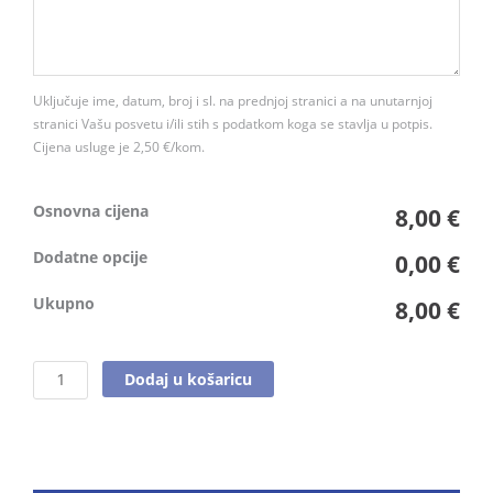
br.
4550
količina
Uključuje ime, datum, broj i sl. na prednjoj stranici a na unutarnjoj
stranici Vašu posvetu i/ili stih s podatkom koga se stavlja u potpis.
Cijena usluge je 2,50 €/kom.
Osnovna cijena
8,00 €
Dodatne opcije
0,00 €
Ukupno
8,00 €
Dodaj u košaricu