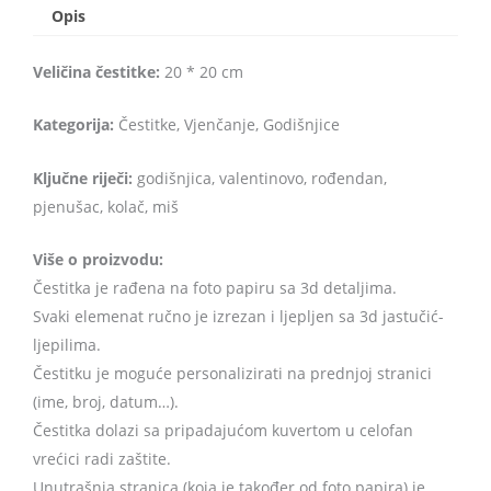
Opis
Veličina čestitke:
20 * 20 cm
Kategorija:
Čestitke, Vjenčanje, Godišnjice
Ključne riječi:
godišnjica, valentinovo, rođendan,
pjenušac, kolač, miš
Više o proizvodu:
Čestitka je rađena na foto papiru sa 3d detaljima.
Svaki elemenat ručno je izrezan i ljepljen sa 3d jastučić-
ljepilima.
Čestitku je moguće personalizirati na prednjoj stranici
(ime, broj, datum…).
Čestitka dolazi sa pripadajućom kuvertom u celofan
vrećici radi zaštite.
Unutrašnja stranica (koja je također od foto papira) je