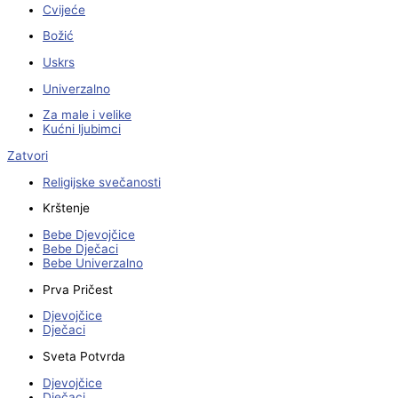
Cvijeće
Božić
Uskrs
Univerzalno
Za male i velike
Kućni ljubimci
Zatvori
Religijske svečanosti
Krštenje
Bebe Djevojčice
Bebe Dječaci
Bebe Univerzalno
Prva Pričest
Djevojčice
Dječaci
Sveta Potvrda
Djevojčice
Dječaci