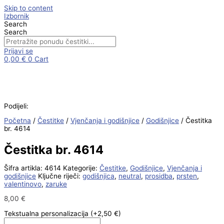
Skip to content
Izbornik
Search
Search
Prijavi se
0,00
€
0
Cart
Podijeli:
Početna
/
Čestitke
/
Vjenčanja i godišnjice
/
Godišnjice
/ Čestitka
br. 4614
Čestitka br. 4614
Šifra artikla:
4614
Kategorije:
Čestitke
,
Godišnjice
,
Vjenčanja i
godišnjice
Ključne riječi:
godišnjica
,
neutral
,
prosidba
,
prsten
,
valentinovo
,
zaruke
8,00
€
Tekstualna personalizacija
(+2,50 €)