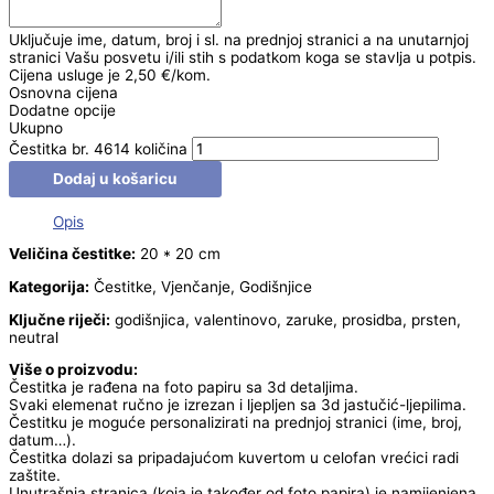
Uključuje ime, datum, broj i sl. na prednjoj stranici a na unutarnjoj
stranici Vašu posvetu i/ili stih s podatkom koga se stavlja u potpis.
Cijena usluge je 2,50 €/kom.
Osnovna cijena
Dodatne opcije
Ukupno
Čestitka br. 4614 količina
Dodaj u košaricu
Opis
Veličina čestitke:
20 * 20 cm
Kategorija:
Čestitke, Vjenčanje, Godišnjice
Ključne riječi:
godišnjica, valentinovo, zaruke, prosidba, prsten,
neutral
Više o proizvodu:
Čestitka je rađena na foto papiru sa 3d detaljima.
Svaki elemenat ručno je izrezan i ljepljen sa 3d jastučić-ljepilima.
Čestitku je moguće personalizirati na prednjoj stranici (ime, broj,
datum…).
Čestitka dolazi sa pripadajućom kuvertom u celofan vrećici radi
zaštite.
Unutrašnja stranica (koja je također od foto papira) je namijenjena