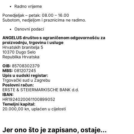
Radno vrijeme
Ponedjeljak – petak: 08.00 – 16.00
Subotom, nedjeljom i praznicima ne radimo.
Osnovni podaci
ANGELUS društvo s ograničenom odgovornošću za
proizvodnju, trgovinu i usluge
Hrvatskih branitelja 5
10370 Dugo Selo
Republika Hrvatska
OIB:
85708302379
MBS:
081207245
Upis u sudski registar:
Trgovački sud u Zagrebu
Poslovni račun:
ERSTE & STEIERMARKISCHE BANK d.d.
IBAN:
HR1924020061100899052
Temeljni kapital:
20.000,00 kn, uplaćen u cijelosti
Jer ono što je zapisano, ostaje...