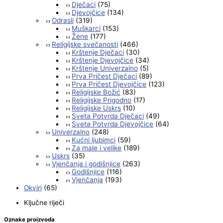
Dječaci
(75)
Djevojčice
(134)
Odrasli
(319)
Muškarci
(153)
Žene
(177)
Religijske svečanosti
(466)
Krštenje Dječaci
(30)
Krštenje Djevojčice
(34)
Krštenje Univerzalno
(5)
Prva Pričest Dječaci
(89)
Prva Pričest Djevojčice
(123)
Religijske Božić
(83)
Religijske Prigodno
(17)
Religijske Uskrs
(10)
Sveta Potvrda Dječaci
(49)
Sveta Potvrda Djevojčice
(64)
Univerzalno
(248)
Kućni ljubimci
(59)
Za male i velike
(189)
Uskrs
(35)
Vjenčanja i godišnjice
(263)
Godišnjice
(116)
Vjenčanja
(193)
Okviri
(65)
Ključne riječi
Oznake proizvoda