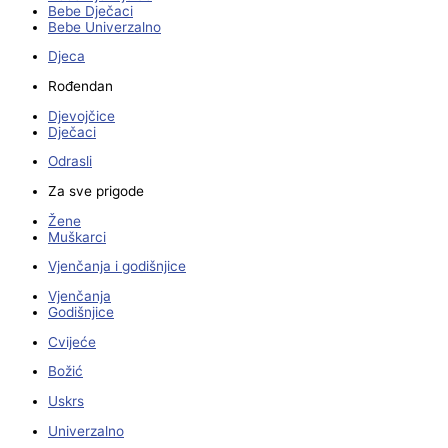
Bebe Dječaci
Bebe Univerzalno
Djeca
Rođendan
Djevojčice
Dječaci
Odrasli
Za sve prigode
Žene
Muškarci
Vjenčanja i godišnjice
Vjenčanja
Godišnjice
Cvijeće
Božić
Uskrs
Univerzalno