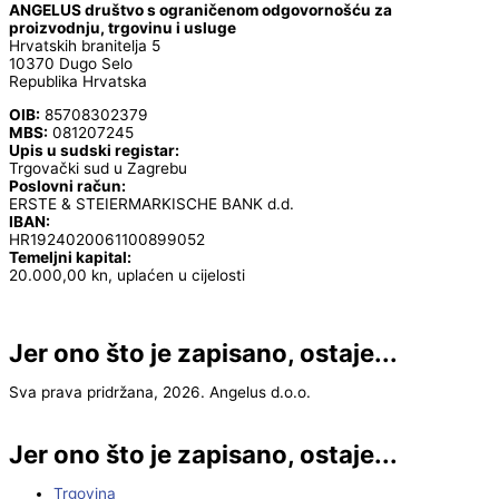
ANGELUS društvo s ograničenom odgovornošću za
proizvodnju, trgovinu i usluge
Hrvatskih branitelja 5
10370 Dugo Selo
Republika Hrvatska
OIB:
85708302379
MBS:
081207245
Upis u sudski registar:
Trgovački sud u Zagrebu
Poslovni račun:
ERSTE & STEIERMARKISCHE BANK d.d.
IBAN:
HR1924020061100899052
Temeljni kapital:
20.000,00 kn, uplaćen u cijelosti
Jer ono što je zapisano, ostaje...
Sva prava pridržana, 2026. Angelus d.o.o.
Jer ono što je zapisano, ostaje...
Trgovina