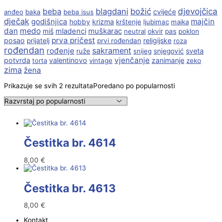
beba
blagdani
božić
djevojčica
cvijeće
anđeo
baka
beba isus
dječak
godišnjica
majčin
krizma
hobby
krštenje
ljubimac
majka
dan
medo
muškarac
miš
mladenci
neutral
okvir
pas
poklon
prva pričest
posao
religijske
prijatelj
prvi rođendan
roza
rođendan
sakrament
rođenje
sveta
ruže
snijeg
snjegović
vjenčanje
potvrda
valentinovo
zanimanje
torta
vintage
zeko
zima
žena
Prikazuje se svih 2 rezultata
Poredano po popularnosti
Čestitka br. 4614
8,00
€
Čestitka br. 4613
8,00
€
Kontakt