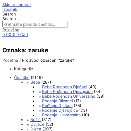
Skip to content
Izbornik
Search
Search
Prijavi se
0,00
€
0
Cart
Oznaka: zaruke
Početna
/ Proizvodi označeni “zaruke”
Kategorije
Čestitke
(2149)
Bebe
(287)
Bebe Rođendan Dječaci
(49)
Bebe Rođendan Djevojčice
(54)
Bebe Rođendan Univerzalno
(39)
Rođenje Blizanci
(17)
Rođenje Dječaci
(75)
Rođenje Djevojčice
(73)
Rođenje Univerzalno
(10)
Božić
(317)
Cvijeće
(52)
Djeca
(207)