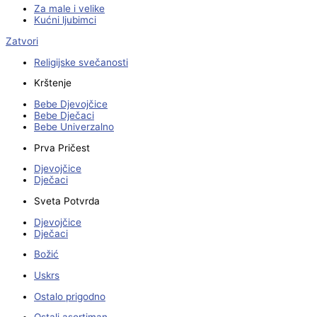
Za male i velike
Kućni ljubimci
Zatvori
Religijske svečanosti
Krštenje
Bebe Djevojčice
Bebe Dječaci
Bebe Univerzalno
Prva Pričest
Djevojčice
Dječaci
Sveta Potvrda
Djevojčice
Dječaci
Božić
Uskrs
Ostalo prigodno