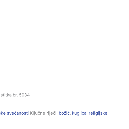
stitka br. 5034
jske svečanosti
Ključne riječi:
božić
,
kuglica
,
religijske