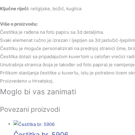
Ključne riječi:
religijske, božić, kuglica
Više o proizvodu:
Čestitka je rađena na foto papiru sa 3d detaljima.
Svaki elemenat ručno je izrezan i ljepljen sa 3d jastučić-ljepilim
Čestitku je moguće personalizirati na prednjoj stranici (ime, br
Čestitka dolazi sa pripadajućom kuvertom u celofan vrećici radi 
Unutrašnja stranica (koja je također od foto papira) je namijen
Prilikom stavljanja čestitke u kuvertu, istu je potrebno licem o
Proizvedeno u Hrvatskoj.
Moglo bi vas zanimati
Povezani proizvodi
Čestitka br. 5906