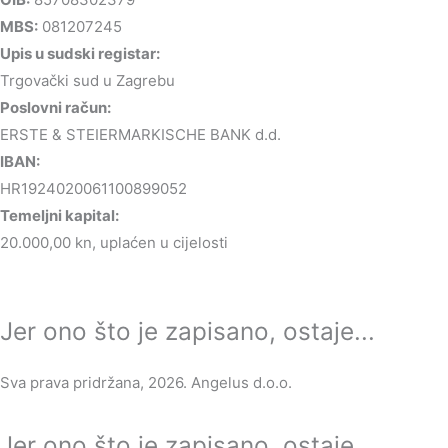
MBS:
081207245
Upis u sudski registar:
Trgovački sud u Zagrebu
Poslovni račun:
ERSTE & STEIERMARKISCHE BANK d.d.
IBAN:
HR1924020061100899052
Temeljni kapital:
20.000,00 kn, uplaćen u cijelosti
Jer ono što je zapisano, ostaje...
Sva prava pridržana, 2026. Angelus d.o.o.
Jer ono što je zapisano, ostaje...