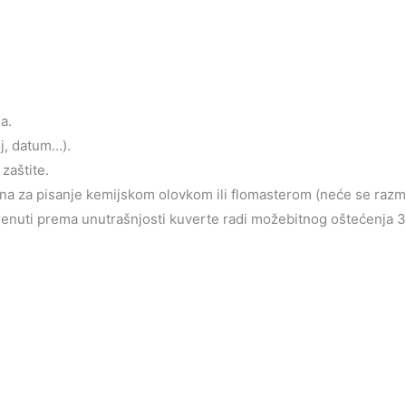
a.
oj, datum…).
zaštite.
jena za pisanje kemijskom olovkom ili flomasterom (neće se razm
krenuti prema unutrašnjosti kuverte radi možebitnog oštećenja 3d 