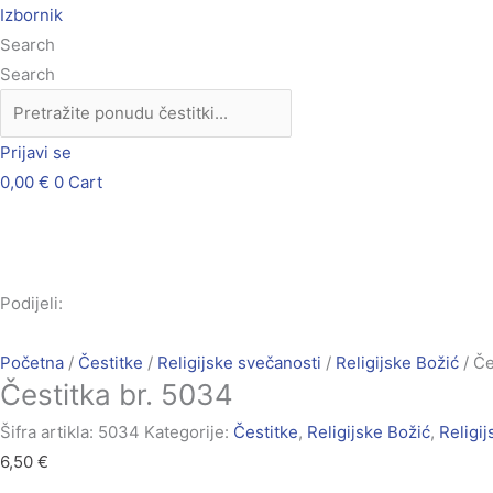
Skip
Čestitka
Izbornik
to
br.
Search
content
5034
Search
količina
Prijavi se
0,00
€
0
Cart
Podijeli:
Početna
/
Čestitke
/
Religijske svečanosti
/
Religijske Božić
/ Če
Čestitka br. 5034
Šifra artikla:
5034
Kategorije:
Čestitke
,
Religijske Božić
,
Religi
6,50
€