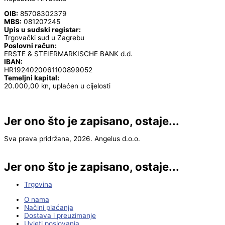
OIB:
85708302379
MBS:
081207245
Upis u sudski registar:
Trgovački sud u Zagrebu
Poslovni račun:
ERSTE & STEIERMARKISCHE BANK d.d.
IBAN:
HR1924020061100899052
Temeljni kapital:
20.000,00 kn, uplaćen u cijelosti
Jer ono što je zapisano, ostaje...
Sva prava pridržana, 2026. Angelus d.o.o.
Jer ono što je zapisano, ostaje...
Trgovina
O nama
Načini plaćanja
Dostava i preuzimanje
Uvjeti poslovanja