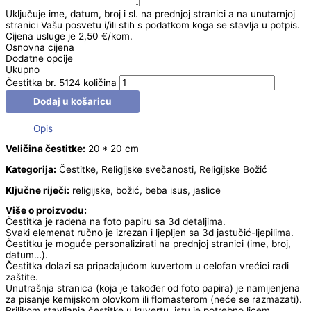
Uključuje ime, datum, broj i sl. na prednjoj stranici a na unutarnjoj
stranici Vašu posvetu i/ili stih s podatkom koga se stavlja u potpis.
Cijena usluge je 2,50 €/kom.
Osnovna cijena
Dodatne opcije
Ukupno
Čestitka br. 5124 količina
Dodaj u košaricu
Opis
Veličina čestitke:
20 * 20 cm
Kategorija:
Čestitke, Religijske svečanosti, Religijske Božić
Ključne riječi:
religijske, božić, beba isus, jaslice
Više o proizvodu:
Čestitka je rađena na foto papiru sa 3d detaljima.
Svaki elemenat ručno je izrezan i ljepljen sa 3d jastučić-ljepilima.
Čestitku je moguće personalizirati na prednjoj stranici (ime, broj,
datum…).
Čestitka dolazi sa pripadajućom kuvertom u celofan vrećici radi
zaštite.
Unutrašnja stranica (koja je također od foto papira) je namijenjena
za pisanje kemijskom olovkom ili flomasterom (neće se razmazati).
Prilikom stavljanja čestitke u kuvertu, istu je potrebno licem