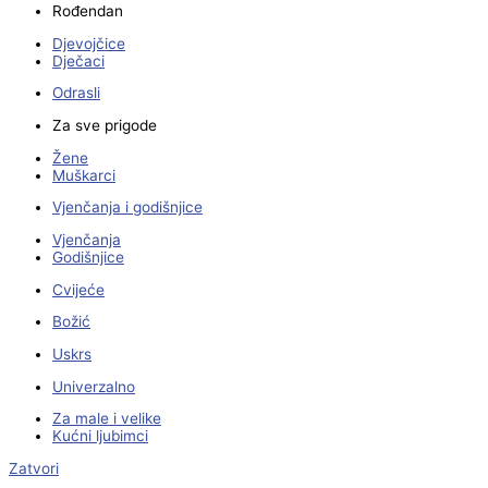
Rođendan
Djevojčice
Dječaci
Odrasli
Za sve prigode
Žene
Muškarci
Vjenčanja i godišnjice
Vjenčanja
Godišnjice
Cvijeće
Božić
Uskrs
Univerzalno
Za male i velike
Kućni ljubimci
Zatvori