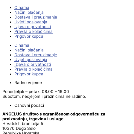
O nama
Načini plaćanja
Dostava i preuzimanje
Uvjeti poslovanja
Izjava o privatnosti
Pravila o kolačićima
Prigovor kupca
O nama
Načini plaćanja
Dostava i preuzimanje
Uvjeti poslovanja
Izjava o privatnosti
Pravila o kolačićima
Prigovor kupca
Radno vrijeme
Ponedjeljak – petak: 08.00 – 16.00
Subotom, nedjeljom i praznicima ne radimo.
Osnovni podaci
ANGELUS društvo s ograničenom odgovornošću za
proizvodnju, trgovinu i usluge
Hrvatskih branitelja 5
10370 Dugo Selo
Republika Hrvatska