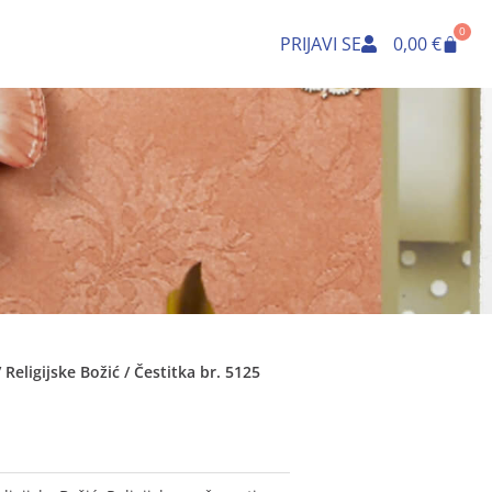
0
Cart
PRIJAVI SE
0,00
€
/
Religijske Božić
/ Čestitka br. 5125