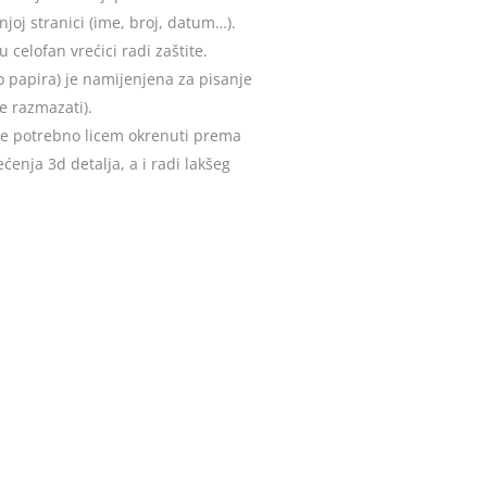
joj stranici (ime, broj, datum…).
celofan vrećici radi zaštite.
o papira) je namijenjena za pisanje
e razmazati).
u je potrebno licem okrenuti prema
enja 3d detalja, a i radi lakšeg