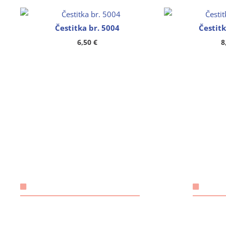
Čestitka br. 5004
Čestitk
6,50
€
8
KONTAKT
OSN
ANGELUS 
Email:
rh.tsm-
odgovorn
@ebzduran
sulegna