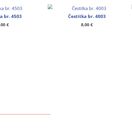
a br. 4503
Čestitka br. 4003
,00
€
8,00
€
OVNI PODACI
društvo s ograničenom
ošću za proizvodnju,