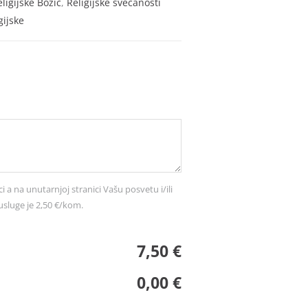
ligijske Božić
,
Religijske svečanosti
gijske
ci a na unutarnjoj stranici Vašu posvetu i/ili
usluge je 2,50 €/kom.
7,50 €
0,00 €