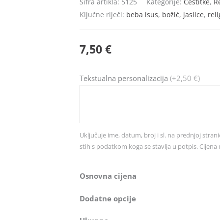
Šifra artikla:
5125
Kategorije:
Čestitke
,
Re
Ključne riječi:
beba isus
,
božić
,
jaslice
,
reli
7,50
€
Čestitka
Tekstualna personalizacija
(+2,50 €)
br.
5125
količina
Uključuje ime, datum, broj i sl. na prednjoj strani
stih s podatkom koga se stavlja u potpis. Cijena 
Osnovna cijena
Dodatne opcije