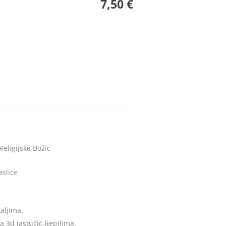
7,50 €
Religijske Božić
aslice
aljima.
a 3d jastučić-ljepilima.