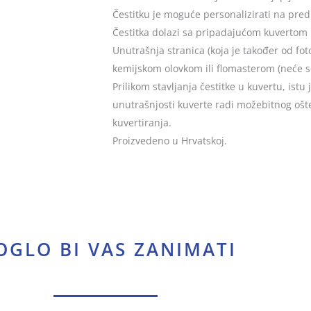
Čestitku je moguće personalizirati na predn
Čestitka dolazi sa pripadajućom kuvertom u 
Unutrašnja stranica (koja je također od fot
kemijskom olovkom ili flomasterom (neće s
Prilikom stavljanja čestitke u kuvertu, ist
unutrašnjosti kuverte radi možebitnog ošteć
kuvertiranja.
Proizvedeno u Hrvatskoj.
GLO BI VAS ZANIMATI