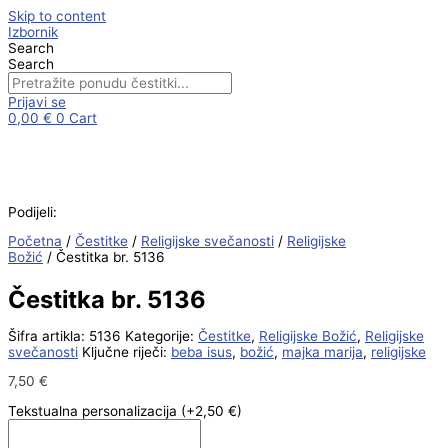
Skip to content
Izbornik
Search
Search
Prijavi se
0,00
€
0
Cart
Podijeli:
Početna
/
Čestitke
/
Religijske svečanosti
/
Religijske
Božić
/ Čestitka br. 5136
Čestitka br. 5136
Šifra artikla:
5136
Kategorije:
Čestitke
,
Religijske Božić
,
Religijske
svečanosti
Ključne riječi:
beba isus
,
božić
,
majka marija
,
religijske
7,50
€
Tekstualna personalizacija
(+2,50 €)