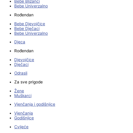
Bebe Blizanci
Bebe Univerzalno
Rođendan
Bebe Djevojčice
Bebe Dječaci
Bebe Univerzalno
Djeca
Rođendan
Djevojčice
Dječaci
Odrasli
Za sve prigode
Žene
Muškarci
Vjenčanja i godišnjice
Vjenčanja
Godišnjice
Cvijeće