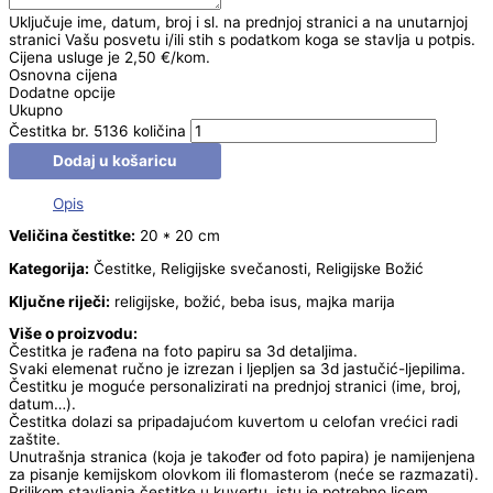
Uključuje ime, datum, broj i sl. na prednjoj stranici a na unutarnjoj
stranici Vašu posvetu i/ili stih s podatkom koga se stavlja u potpis.
Cijena usluge je 2,50 €/kom.
Osnovna cijena
Dodatne opcije
Ukupno
Čestitka br. 5136 količina
Dodaj u košaricu
Opis
Veličina čestitke:
20 * 20 cm
Kategorija:
Čestitke, Religijske svečanosti, Religijske Božić
Ključne riječi:
religijske, božić, beba isus, majka marija
Više o proizvodu:
Čestitka je rađena na foto papiru sa 3d detaljima.
Svaki elemenat ručno je izrezan i ljepljen sa 3d jastučić-ljepilima.
Čestitku je moguće personalizirati na prednjoj stranici (ime, broj,
datum…).
Čestitka dolazi sa pripadajućom kuvertom u celofan vrećici radi
zaštite.
Unutrašnja stranica (koja je također od foto papira) je namijenjena
za pisanje kemijskom olovkom ili flomasterom (neće se razmazati).
Prilikom stavljanja čestitke u kuvertu, istu je potrebno licem