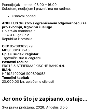
Ponedjeljak – petak: 08.00 – 16.00
Subotom, nedjeljom i praznicima ne radimo.
Osnovni podaci
ANGELUS društvo s ograničenom odgovornošću za
proizvodnju, trgovinu i usluge
Hrvatskih branitelja 5
10370 Dugo Selo
Republika Hrvatska
OIB:
85708302379
MBS:
081207245
Upis u sudski registar:
Trgovački sud u Zagrebu
Poslovni račun:
ERSTE & STEIERMARKISCHE BANK d.d.
IBAN:
HR1924020061100899052
Temeljni kapital:
20.000,00 kn, uplaćen u cijelosti
Jer ono što je zapisano, ostaje...
Sva prava pridržana, 2026. Angelus d.o.o.