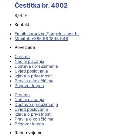
Čestitka br. 4002
8,00
€
Kontakt
Email:
@ebzduran
rh.tsm-sulegna
Mobitel: +385 98 1893 948
Poveznice
O nama
Načini plaćanja
Dostava i preuzimanje
Uvjeti poslovanja
Izjava o privatnosti
Pravila o kolačićima
Prigovor kupca
O nama
Načini plaćanja
Dostava i preuzimanje
Uvjeti poslovanja
Izjava o privatnosti
Pravila o kolačićima
Prigovor kupca
Radno vrijeme