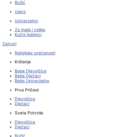
Božić
Uskrs
Univerzalno
Za male i velike
Kućni ljubimci
Zatvori
Religijske svečanosti
Krštenje
Bebe Djevojčice
Bebe Dječaci
Bebe Univerzalno
Prva Pričest
Djevojčice
Dječaci
Sveta Potvrda
Djevojčice
Dječaci
Božić