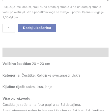
Uključuje ime, datum, broj i sl. na prednjoj stranici a na unutarnjoj stranici
Vašu posvetu i/ili stih s podatkom koga se stavlja u potpis. Cijena usluge je
2,50 €/kom.
Dodaj u košaricu
Opis
Veličina čestitke:
20 * 20 cm
Kategorija:
Čestitke, Religijske svečanosti, Uskrs
Ključne riječi:
uskrs, isus, janje
Više o proizvodu:
Čestitka je rađena na foto papiru sa 3d detaljima.
Svaki elemenat ručno je izrezan i ljepljen sa 3d jastučić-ljepilima.