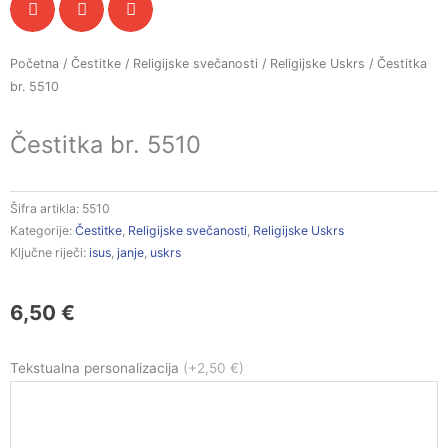
Početna
/
Čestitke
/
Religijske svečanosti
/
Religijske Uskrs
/ Čestitka
br. 5510
Čestitka br. 5510
Šifra artikla:
5510
Kategorije:
Čestitke
,
Religijske svečanosti
,
Religijske Uskrs
Ključne riječi:
isus
,
janje
,
uskrs
6,50
€
Čestitka
Tekstualna personalizacija
(+2,50 €)
br.
5510
količina