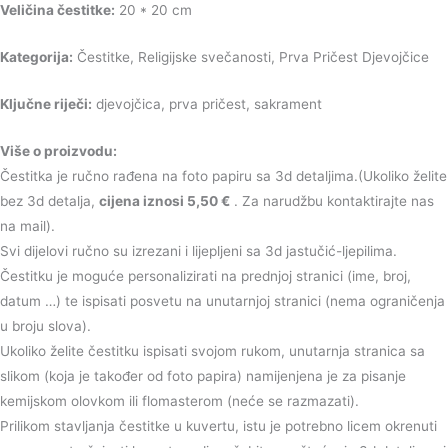
Veličina čestitke:
20 * 20 cm
Kategorija:
Čestitke, Religijske svečanosti, Prva Pričest Djevojčice
Ključne riječi:
djevojčica, prva pričest, sakrament
Više o proizvodu:
Čestitka je ručno rađena na foto papiru sa 3d detaljima.(Ukoliko želite
bez 3d detalja,
cijena iznosi 5,50 €
. Za narudžbu kontaktirajte nas
na mail).
Svi dijelovi ručno su izrezani i lijepljeni sa 3d jastučić-ljepilima.
Čestitku je moguće personalizirati na prednjoj stranici (ime, broj,
datum …) te ispisati posvetu na unutarnjoj stranici (nema ograničenja
u broju slova).
Ukoliko želite čestitku ispisati svojom rukom, unutarnja stranica sa
slikom (koja je također od foto papira) namijenjena je za pisanje
kemijskom olovkom ili flomasterom (neće se razmazati).
Prilikom stavljanja čestitke u kuvertu, istu je potrebno licem okrenuti