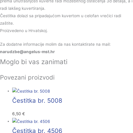
prema unutrašnjosti kuverte radi možebitnog oštećenja 3d detalja, a i
radi lakšeg kuvertiranja.
Čestitka dolazi sa pripadajućom kuvertom u celofan vrećici radi
zaštite.
Proizvedeno u Hrvatskoj.
Za dodatne informacije molim da nas kontaktirate na mail:
narudzbe
@angelus-mst.hr
Moglo bi vas zanimati
Povezani proizvodi
Čestitka br. 5008
6,50
€
Čestitka br. 4506