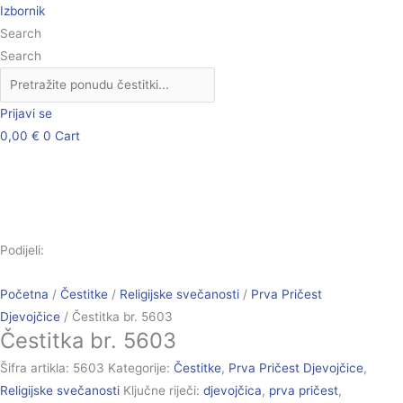
Skip
Čestitka
Izbornik
to
br.
Search
content
5603
Search
količina
Prijavi se
0,00
€
0
Cart
Podijeli:
Početna
/
Čestitke
/
Religijske svečanosti
/
Prva Pričest
Djevojčice
/ Čestitka br. 5603
Čestitka br. 5603
Šifra artikla:
5603
Kategorije:
Čestitke
,
Prva Pričest Djevojčice
,
Religijske svečanosti
Ključne riječi:
djevojčica
,
prva pričest
,