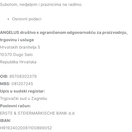
Subotom, nedjeljom i praznicima ne radimo.
Osnovni podaci
ANGELUS društvo s ograničenom odgovornošću za proizvodnju,
trgovinu i usluge
Hrvatskih branitelja 5
10370 Dugo Selo
Republika Hrvatska
OIB:
85708302379
MBS:
081207245
Upis u sudski registar:
Trgovački sud u Zagrebu
Poslovni račun:
ERSTE & STEIERMARKISCHE BANK d.d.
IBAN:
HR1924020061100899052