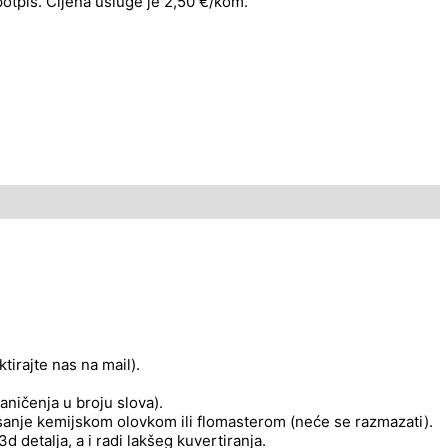
 potpis. Cijena usluge je 2,50 €/kom.
tirajte nas na mail).
aničenja u broju slova).
pisanje kemijskom olovkom ili flomasterom (neće se razmazati).
 detalja, a i radi lakšeg kuvertiranja.