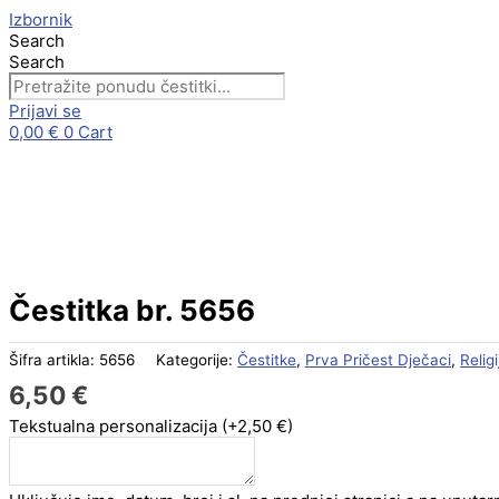
Skip
Izbornik
to
Search
content
Search
Prijavi se
0,00
€
0
Cart
Čestitka
br.
5656
količina
Čestitka br. 5656
Šifra artikla:
5656
Kategorije:
Čestitke
,
Prva Pričest Dječaci
,
Relig
6,50
€
Tekstualna personalizacija
(+2,50 €)