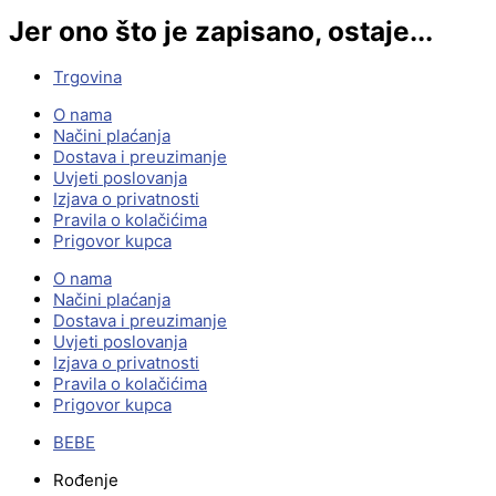
Jer ono što je zapisano, ostaje...
Trgovina
O nama
Načini plaćanja
Dostava i preuzimanje
Uvjeti poslovanja
Izjava o privatnosti
Pravila o kolačićima
Prigovor kupca
O nama
Načini plaćanja
Dostava i preuzimanje
Uvjeti poslovanja
Izjava o privatnosti
Pravila o kolačićima
Prigovor kupca
BEBE
Rođenje