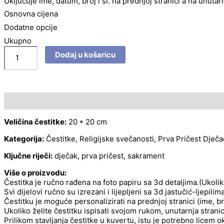
Uključuje ime, datum, broj i sl. na prednjoj stranici a na unutar
Osnovna cijena
Dodatne opcije
Ukupno
Dodaj u košaricu
Opis
Veličina čestitke:
20 * 20 cm
Kategorija:
Čestitke, Religijske svečanosti, Prva Pričest Dječa
Ključne riječi:
dječak, prva pričest, sakrament
Više o proizvodu:
Čestitka je ručno rađena na foto papiru sa 3d detaljima.(Ukolik
Svi dijelovi ručno su izrezani i lijepljeni sa 3d jastučić-ljepilima
Čestitku je moguće personalizirati na prednjoj stranici (ime, br
Ukoliko želite čestitku ispisati svojom rukom, unutarnja stran
Prilikom stavljanja čestitke u kuvertu, istu je potrebno licem 