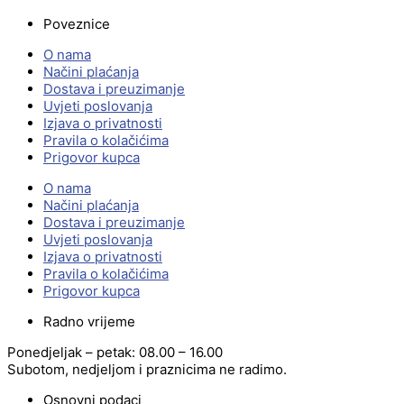
Poveznice
O nama
Načini plaćanja
Dostava i preuzimanje
Uvjeti poslovanja
Izjava o privatnosti
Pravila o kolačićima
Prigovor kupca
O nama
Načini plaćanja
Dostava i preuzimanje
Uvjeti poslovanja
Izjava o privatnosti
Pravila o kolačićima
Prigovor kupca
Radno vrijeme
Ponedjeljak – petak: 08.00 – 16.00
Subotom, nedjeljom i praznicima ne radimo.
Osnovni podaci