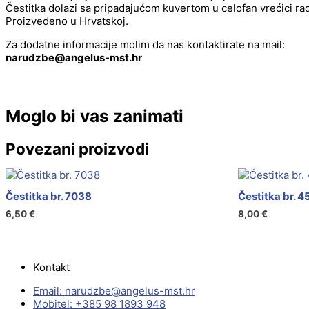
Čestitka dolazi sa pripadajućom kuvertom u celofan vrećici radi
Proizvedeno u Hrvatskoj.
Za dodatne informacije molim da nas kontaktirate na mail:
@ebzduran
rh.tsm-sulegna
Moglo bi vas zanimati
Povezani proizvodi
Čestitka br. 7038
Čestitka br. 
6,50
€
8,00
€
Kontakt
Email:
@ebzduran
rh.tsm-sulegna
Mobitel: +385 98 1893 948