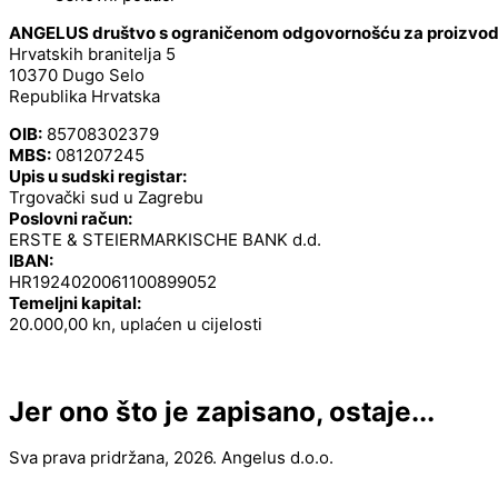
ANGELUS društvo s ograničenom odgovornošću za proizvodnj
Hrvatskih branitelja 5
10370 Dugo Selo
Republika Hrvatska
OIB:
85708302379
MBS:
081207245
Upis u sudski registar:
Trgovački sud u Zagrebu
Poslovni račun:
ERSTE & STEIERMARKISCHE BANK d.d.
IBAN:
HR1924020061100899052
Temeljni kapital:
20.000,00 kn, uplaćen u cijelosti
Jer ono što je zapisano, ostaje...
Sva prava pridržana, 2026. Angelus d.o.o.