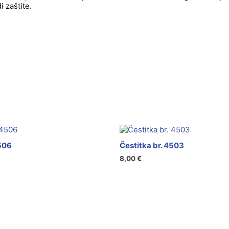
 zaštite.
4506
Čestitka br. 4503
8,00
€