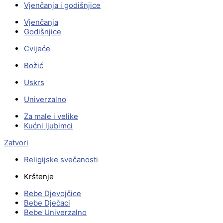
Vjenčanja i godišnjice
Vjenčanja
Godišnjice
Cvijeće
Božić
Uskrs
Univerzalno
Za male i velike
Kućni ljubimci
Zatvori
Religijske svečanosti
Krštenje
Bebe Djevojčice
Bebe Dječaci
Bebe Univerzalno