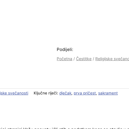
Podijeli:
Početna
/
Čestitke
/
Religijske svečano
ijske svečanosti
Ključne riječi:
dječak
,
prva pričest
,
sakrament