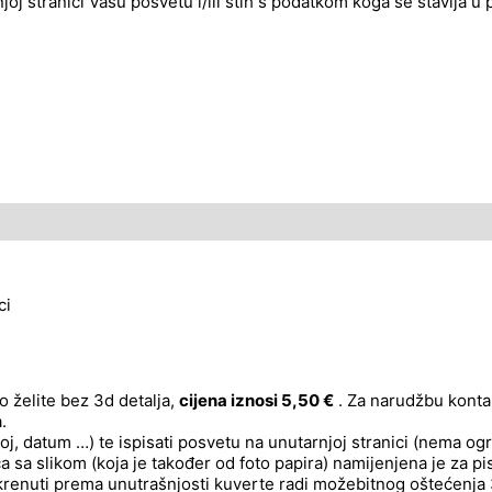
njoj stranici Vašu posvetu i/ili stih s podatkom koga se stavlja u
ci
o želite bez 3d detalja,
cijena iznosi 5,50 €
. Za narudžbu kontak
.
oj, datum …) te ispisati posvetu na unutarnjoj stranici (nema ogr
ica sa slikom (koja je također od foto papira) namijenjena je za 
okrenuti prema unutrašnjosti kuverte radi možebitnog oštećenja 3d