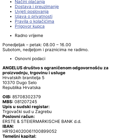
Načini plaćanja
Dostava i preuzimanje
Uvjeti poslovanja
Izjava o privatnosti
Pravila o kolačićima
Prigovor kupca
Radno vrijeme
Ponedjeljak – petak: 08.00 – 16.00
Subotom, nedjeljom i praznicima ne radimo.
Osnovni podaci
ANGELUS društvo s ograničenom odgovornošću za
proizvodnju, trgovinu i usluge
Hrvatskih branitelja 5
10370 Dugo Selo
Republika Hrvatska
OIB:
85708302379
MBS:
081207245
Upis u sudski registar:
Trgovački sud u Zagrebu
Poslovni račun:
ERSTE & STEIERMARKISCHE BANK d.d.
IBAN:
HR1924020061100899052
Temeljni kapital: