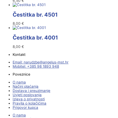
6,50
€
Čestitka br. 4501
8,00
€
Čestitka br. 4001
8,00
€
Kontakt
Email:
@ebzduran
rh.tsm-sulegna
Mobitel: +385 98 1893 948
Poveznice
O nama
Načini plaćanja
Dostava i preuzimanje
Uvjeti poslovanja
Izjava o privatnosti
Pravila o kolačićima
Prigovor kupca
O nama