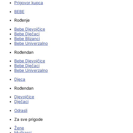
Prigovor kupca
BEBE
Rođenje
Bebe Djevojčice
Bebe Dječaci
Bebe Blizanci
Bebe Univerzalno
Rođendan
Bebe Djevojčice
Bebe Dječaci
Bebe Univerzalno
Djeca
Rođendan
Djevojčice
Dječaci
Odrasli
Za sve prigode
Žene
Muškarci