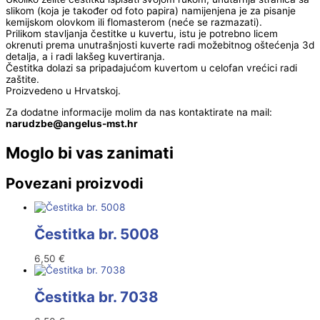
slikom (koja je također od foto papira) namijenjena je za pisanje
kemijskom olovkom ili flomasterom (neće se razmazati).
Prilikom stavljanja čestitke u kuvertu, istu je potrebno licem
okrenuti prema unutrašnjosti kuverte radi možebitnog oštećenja 3d
detalja, a i radi lakšeg kuvertiranja.
Čestitka dolazi sa pripadajućom kuvertom u celofan vrećici radi
zaštite.
Proizvedeno u Hrvatskoj.
Za dodatne informacije molim da nas kontaktirate na mail:
@ebzduran
rh.tsm-sulegna
Moglo bi vas zanimati
Povezani proizvodi
Čestitka br. 5008
6,50
€
Čestitka br. 7038