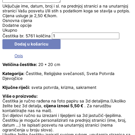
Uključuje ime, datum, broj i sl. na prednjoj stranici a na unutarnjoj
stranici Vašu posvetu i/ili stih s podatkom koga se stavlja u potpis.
Cijena usluge je 2,50 €/kom.
Osnovna cijena
Dodatne opcije
Ukupno
Čestitka br. 5761 količina
Dodaj u košaricu
Opis
Veličina čestitke:
20 * 20 cm
Kategorija:
Čestitke, Religijske svečanosti, Sveta Potvrda
Djevojčice
Ključne riječi:
sveta potvrda, krizma, sakrament
Više o proizvodu:
Čestitka je ručno rađena na foto papiru sa 3d detaljima.(Ukoliko
želite bez 3d detalja,
cijena iznosi 5,50 €
. Za narudžbu
kontaktirajte nas na mail).
Svi dijelovi ručno su izrezani i lijepljeni sa 3d jastučić-ljepilima.
Čestitku je moguće personalizirati na prednjoj stranici (ime, broj,
datum …) te ispisati posvetu na unutarnjoj stranici (nema
ograničenja u broju slova).
Ukoliko želite čestitku ispisati svojom rukom, unutarnja stranica sa