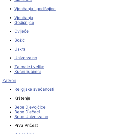
Vjenčanja i godišnjice
Vjenčanja
Godišnjice
Cvijeće
Božić
Uskrs
Univerzalno
Za male i velike
Kućni ljubimci
Zatvori
Religijske svečanosti
Krštenje
Bebe Djevojčice
Bebe Dječaci
Bebe Univerzalno
Prva Pričest