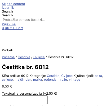
Skip to content
Izbornik
Search
Search
Prijavi se
0,00
€
0
Cart
Podijeli:
Početna
/
Čestitke
/
Cvijeće
/ Čestitka br. 6012
Čestitka br. 6012
Šifra artikla:
6012
Kategorije:
Čestitke
,
Cvijeće
Ključne riječi:
baka
,
cvijeće
,
majčin dan
,
majka
,
rođendan
,
ruže
,
vintage
6,50
€
Tekstualna personalizacija
(+2,50 €)