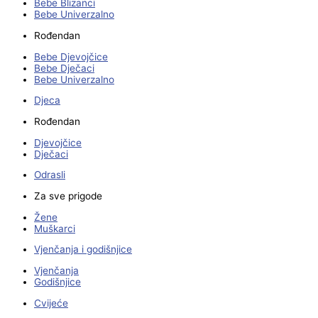
Bebe Blizanci
Bebe Univerzalno
Rođendan
Bebe Djevojčice
Bebe Dječaci
Bebe Univerzalno
Djeca
Rođendan
Djevojčice
Dječaci
Odrasli
Za sve prigode
Žene
Muškarci
Vjenčanja i godišnjice
Vjenčanja
Godišnjice
Cvijeće