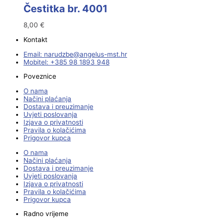
Čestitka br. 4001
8,00
€
Kontakt
Email:
@ebzduran
rh.tsm-sulegna
Mobitel: +385 98 1893 948
Poveznice
O nama
Načini plaćanja
Dostava i preuzimanje
Uvjeti poslovanja
Izjava o privatnosti
Pravila o kolačićima
Prigovor kupca
O nama
Načini plaćanja
Dostava i preuzimanje
Uvjeti poslovanja
Izjava o privatnosti
Pravila o kolačićima
Prigovor kupca
Radno vrijeme