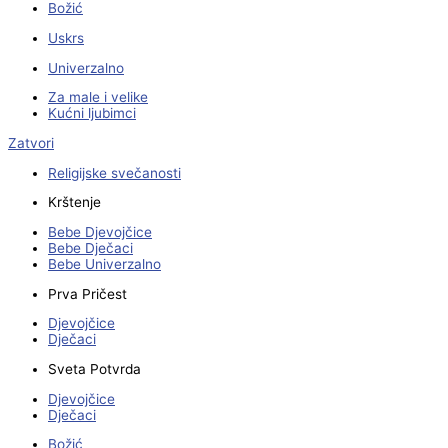
Božić
Uskrs
Univerzalno
Za male i velike
Kućni ljubimci
Zatvori
Religijske svečanosti
Krštenje
Bebe Djevojčice
Bebe Dječaci
Bebe Univerzalno
Prva Pričest
Djevojčice
Dječaci
Sveta Potvrda
Djevojčice
Dječaci
Božić