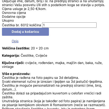
Uključuje ime, datum, broj i sl. na prednjoj stranici a na unutarnjoj
stranici Vašu posvetu i/ili stih s podatkom koga se stavlja u potpis.
Cijena usluge je 2,50 €/kom.
Osnovna cijena
Dodatne opcije
Ukupno
Čestitka br. 6012 količina
Dodaj u košaricu
Opis
Veličina čestitke:
20 * 20 cm
Kategorija:
Čestitke, Cvijeće
Ključne riječi:
cvijeće, rođendan, majka, majčin dan, baka, ruže,
vintage
Više o proizvodu:
Čestitka je rađena na foto papiru sa 3d detaljima.
Svaki elemenat ručno je izrezan i ljepljen sa 3d jastučić-ljepilima.
Čestitku je moguće personalizirati na prednjoj stranici (ime, broj,
datum…).
Čestitka dolazi sa pripadajućom kuvertom u celofan vrećici radi
zaštite.
Unutrašnja stranica (koja je također od foto papira) je namijenjena
za pisanje kemijskom olovkom ili flomasterom (neće se razmazati).
Prilikom stavljanja čestitke u kuvertu, istu je potrebno licem