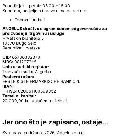
Ponedjeljak – petak: 08.00 – 16.00
Subotom, nedjeljom i praznicima ne radimo.
Osnovni podaci
ANGELUS društvo s ograničenom odgovornošću za
proizvodnju, trgovinu i usluge
Hrvatskih branitelja 5
10370 Dugo Selo
Republika Hrvatska
OIB:
85708302379
MBS:
081207245
Upis u sudski registar:
Trgovački sud u Zagrebu
Poslovni račun:
ERSTE & STEIERMARKISCHE BANK d.d.
IBAN:
HR1924020061100899052
Temeljni kapital:
20.000,00 kn, uplaćen u cijelosti
Jer ono što je zapisano, ostaje...
Sva prava pridržana, 2026. Angelus d.o.o.