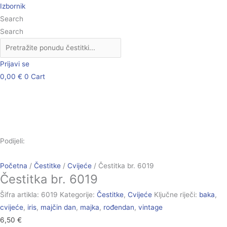
Skip
Čestitka
Izbornik
to
br.
Search
content
6019
Search
količina
Prijavi se
0,00
€
0
Cart
Podijeli:
Početna
/
Čestitke
/
Cvijeće
/ Čestitka br. 6019
Čestitka br. 6019
Šifra artikla:
6019
Kategorije:
Čestitke
,
Cvijeće
Ključne riječi:
baka
,
cvijeće
,
iris
,
majčin dan
,
majka
,
rođendan
,
vintage
6,50
€