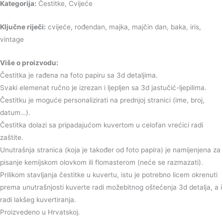
Kategorija:
Čestitke, Cvijeće
Ključne riječi:
cvijeće, rođendan, majka, majčin dan, baka, iris,
vintage
Više o proizvodu:
Čestitka je rađena na foto papiru sa 3d detaljima.
Svaki elemenat ručno je izrezan i ljepljen sa 3d jastučić-ljepilima.
Čestitku je moguće personalizirati na prednjoj stranici (ime, broj,
datum…).
Čestitka dolazi sa pripadajućom kuvertom u celofan vrećici radi
zaštite.
Unutrašnja stranica (koja je također od foto papira) je namijenjena za
pisanje kemijskom olovkom ili flomasterom (neće se razmazati).
Prilikom stavljanja čestitke u kuvertu, istu je potrebno licem okrenuti
prema unutrašnjosti kuverte radi možebitnog oštećenja 3d detalja, a i
radi lakšeg kuvertiranja.
Proizvedeno u Hrvatskoj.