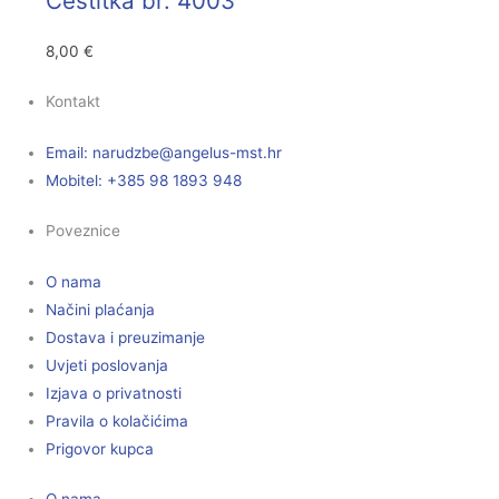
Čestitka br. 4003
8,00
€
Kontakt
Email:
@ebzduran
rh.tsm-sulegna
Mobitel: +385 98 1893 948
Poveznice
O nama
Načini plaćanja
Dostava i preuzimanje
Uvjeti poslovanja
Izjava o privatnosti
Pravila o kolačićima
Prigovor kupca