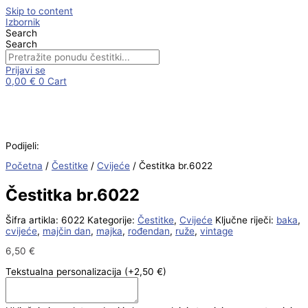
Skip to content
Izbornik
Search
Search
Prijavi se
0,00
€
0
Cart
Podijeli:
Početna
/
Čestitke
/
Cvijeće
/ Čestitka br.6022
Čestitka br.6022
Šifra artikla:
6022
Kategorije:
Čestitke
,
Cvijeće
Ključne riječi:
baka
,
cvijeće
,
majčin dan
,
majka
,
rođendan
,
ruže
,
vintage
6,50
€
Tekstualna personalizacija
(+2,50 €)