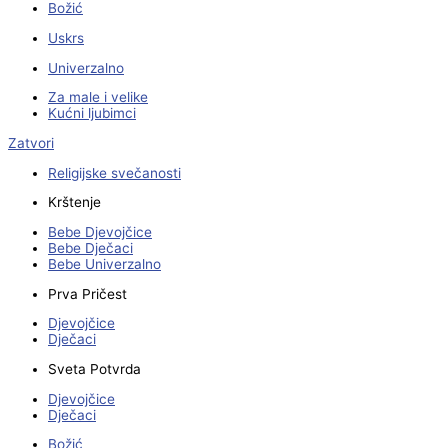
Božić
Uskrs
Univerzalno
Za male i velike
Kućni ljubimci
Zatvori
Religijske svečanosti
Krštenje
Bebe Djevojčice
Bebe Dječaci
Bebe Univerzalno
Prva Pričest
Djevojčice
Dječaci
Sveta Potvrda
Djevojčice
Dječaci
Božić