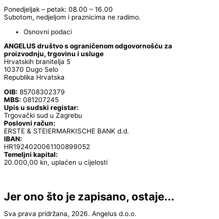
Ponedjeljak – petak: 08.00 – 16.00
Subotom, nedjeljom i praznicima ne radimo.
Osnovni podaci
ANGELUS društvo s ograničenom odgovornošću za
proizvodnju, trgovinu i usluge
Hrvatskih branitelja 5
10370 Dugo Selo
Republika Hrvatska
OIB:
85708302379
MBS:
081207245
Upis u sudski registar:
Trgovački sud u Zagrebu
Poslovni račun:
ERSTE & STEIERMARKISCHE BANK d.d.
IBAN:
HR1924020061100899052
Temeljni kapital:
20.000,00 kn, uplaćen u cijelosti
Jer ono što je zapisano, ostaje...
Sva prava pridržana, 2026. Angelus d.o.o.