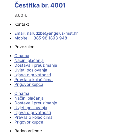
Čestitka br. 4001
8,00
€
Kontakt
Email:
@ebzduran
rh.tsm-sulegna
Mobitel: +385 98 1893 948
Poveznice
O nama
Načini plaćanja
Dostava i preuzimanje
Uvjeti poslovanja
Izjava o privatnosti
Pravila o kolačićima
Prigovor kupca
O nama
Načini plaćanja
Dostava i preuzimanje
Uvjeti poslovanja
Izjava o privatnosti
Pravila o kolačićima
Prigovor kupca
Radno vrijeme