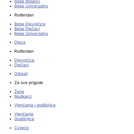
Bebe Blizanci
Bebe Univerzalno
Rođendan
Bebe Djevojčice
Bebe Dječaci
Bebe Univerzalno
Djeca
Rođendan
Djevojčice
Dječaci
Odrasli
Za sve prigode
Žene
Muškarci
Vjenčanja i godišnjice
Vjenčanja
Godišnjice
Cvijeće