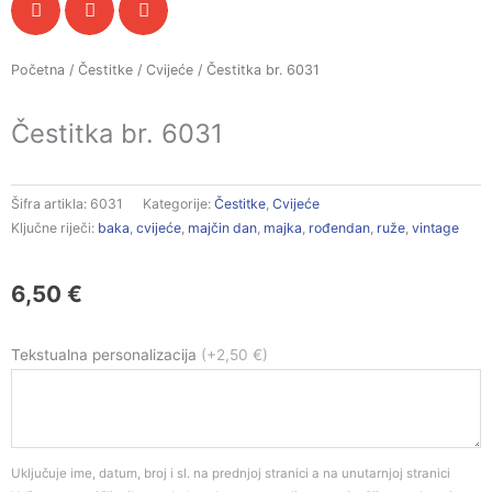
Početna
/
Čestitke
/
Cvijeće
/ Čestitka br. 6031
Čestitka br. 6031
Šifra artikla:
6031
Kategorije:
Čestitke
,
Cvijeće
Ključne riječi:
baka
,
cvijeće
,
majčin dan
,
majka
,
rođendan
,
ruže
,
vintage
6,50
€
Čestitka
Tekstualna personalizacija
(+2,50 €)
br.
6031
količina
Uključuje ime, datum, broj i sl. na prednjoj stranici a na unutarnjoj stranici