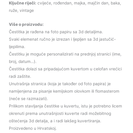
Ključne riječi:
cvijeće, rođendan, majka, majčin dan, baka,
ruže, vintage
Više o proizvodu:
Čestitka je rađena na foto papiru sa 3d detaljima.
Svaki elemenat ručno je izrezan i ljepljen sa 3d jastučić-
ljepilima.
Čestitku je moguće personalizirati na prednjoj stranici (ime,
broj, datum…).
Čestitka dolazi sa pripadajućom kuvertom u celofan vrećici
radi zaštite.
Unutrašnja stranica (koja je također od foto papira) je
namijenjena za pisanje kemijskom olovkom ili flomasterom
(neće se razmazati).
Prilikom stavljanja čestitke u kuvertu, istu je potrebno licem
okrenuti prema unutrašnjosti kuverte radi možebitnog
oštećenja 3d detalja, a i radi lakšeg kuvertiranja.
Proizvedeno u Hrvatskoj.