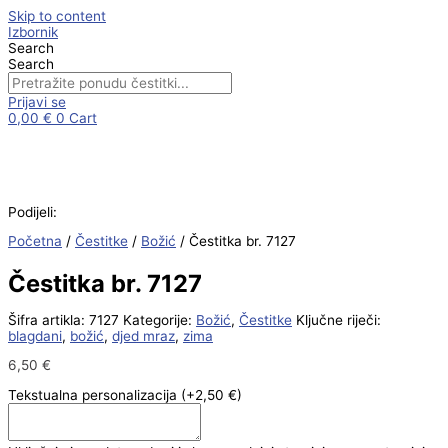
Skip to content
Izbornik
Search
Search
Prijavi se
0,00
€
0
Cart
Podijeli:
Početna
/
Čestitke
/
Božić
/ Čestitka br. 7127
Čestitka br. 7127
Šifra artikla:
7127
Kategorije:
Božić
,
Čestitke
Ključne riječi:
blagdani
,
božić
,
djed mraz
,
zima
6,50
€
Tekstualna personalizacija
(+2,50 €)