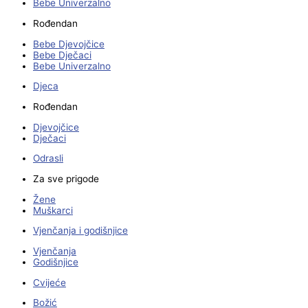
Bebe Univerzalno
Rođendan
Bebe Djevojčice
Bebe Dječaci
Bebe Univerzalno
Djeca
Rođendan
Djevojčice
Dječaci
Odrasli
Za sve prigode
Žene
Muškarci
Vjenčanja i godišnjice
Vjenčanja
Godišnjice
Cvijeće
Božić