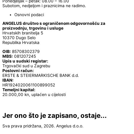
Ponedjeljak – petak: 08.00 – 16.00
Subotom, nedjeljom i praznicima ne radimo.
Osnovni podaci
ANGELUS društvo s ograničenom odgovornošću za
proizvodnju, trgovinu i usluge
Hrvatskih branitelja 5
10370 Dugo Selo
Republika Hrvatska
OIB:
85708302379
MBS:
081207245
Upis u sudski registar:
Trgovački sud u Zagrebu
Poslovni račun:
ERSTE & STEIERMARKISCHE BANK d.d.
IBAN:
HR1924020061100899052
Temeljni kapital:
20.000,00 kn, uplaćen u cijelosti
Jer ono što je zapisano, ostaje...
Sva prava pridržana, 2026. Angelus d.o.o.