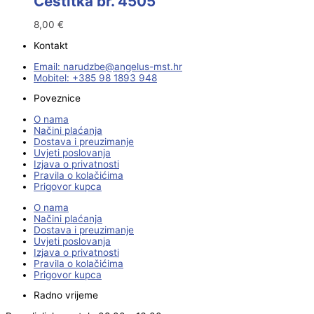
Čestitka br. 4505
8,00
€
Kontakt
Email:
@ebzduran
rh.tsm-sulegna
Mobitel: +385 98 1893 948
Poveznice
O nama
Načini plaćanja
Dostava i preuzimanje
Uvjeti poslovanja
Izjava o privatnosti
Pravila o kolačićima
Prigovor kupca
O nama
Načini plaćanja
Dostava i preuzimanje
Uvjeti poslovanja
Izjava o privatnosti
Pravila o kolačićima
Prigovor kupca
Radno vrijeme