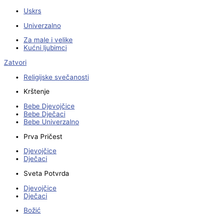
Uskrs
Univerzalno
Za male i velike
Kućni ljubimci
Zatvori
Religijske svečanosti
Krštenje
Bebe Djevojčice
Bebe Dječaci
Bebe Univerzalno
Prva Pričest
Djevojčice
Dječaci
Sveta Potvrda
Djevojčice
Dječaci
Božić