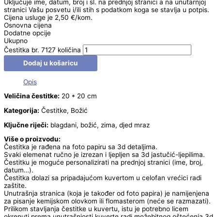
Uključuje ime, datum, broj i sl. na prednjoj stranici a na unutarnjoj
stranici Vašu posvetu i/ili stih s podatkom koga se stavlja u potpis.
Cijena usluge je 2,50 €/kom.
Osnovna cijena
Dodatne opcije
Ukupno
Čestitka br. 7127 količina
Dodaj u košaricu
Opis
Veličina čestitke:
20 * 20 cm
Kategorija:
Čestitke, Božić
Ključne riječi:
blagdani, božić, zima, djed mraz
Više o proizvodu:
Čestitka je rađena na foto papiru sa 3d detaljima.
Svaki elemenat ručno je izrezan i ljepljen sa 3d jastučić-ljepilima.
Čestitku je moguće personalizirati na prednjoj stranici (ime, broj,
datum…).
Čestitka dolazi sa pripadajućom kuvertom u celofan vrećici radi
zaštite.
Unutrašnja stranica (koja je također od foto papira) je namijenjena
za pisanje kemijskom olovkom ili flomasterom (neće se razmazati).
Prilikom stavljanja čestitke u kuvertu, istu je potrebno licem
okrenuti prema unutrašnjosti kuverte radi možebitnog oštećenja 3d