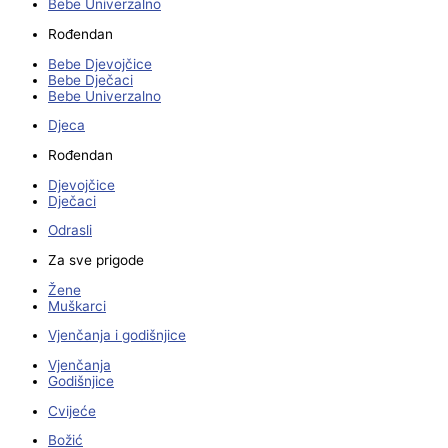
Bebe Univerzalno
Rođendan
Bebe Djevojčice
Bebe Dječaci
Bebe Univerzalno
Djeca
Rođendan
Djevojčice
Dječaci
Odrasli
Za sve prigode
Žene
Muškarci
Vjenčanja i godišnjice
Vjenčanja
Godišnjice
Cvijeće
Božić