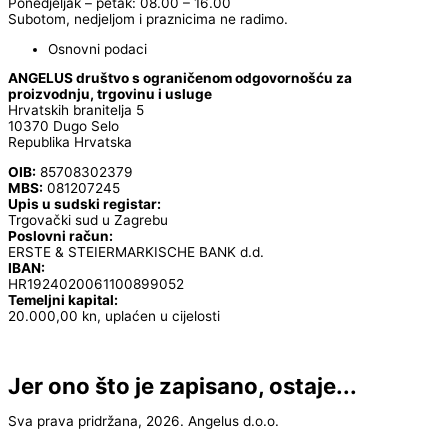
Ponedjeljak – petak: 08.00 – 16.00
Subotom, nedjeljom i praznicima ne radimo.
Osnovni podaci
ANGELUS društvo s ograničenom odgovornošću za
proizvodnju, trgovinu i usluge
Hrvatskih branitelja 5
10370 Dugo Selo
Republika Hrvatska
OIB:
85708302379
MBS:
081207245
Upis u sudski registar:
Trgovački sud u Zagrebu
Poslovni račun:
ERSTE & STEIERMARKISCHE BANK d.d.
IBAN:
HR1924020061100899052
Temeljni kapital:
20.000,00 kn, uplaćen u cijelosti
Jer ono što je zapisano, ostaje...
Sva prava pridržana, 2026. Angelus d.o.o.