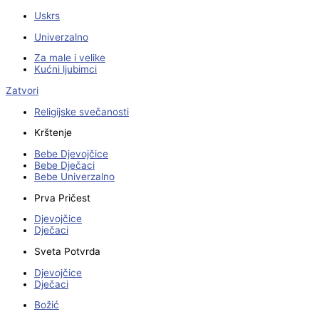
Uskrs
Univerzalno
Za male i velike
Kućni ljubimci
Zatvori
Religijske svečanosti
Krštenje
Bebe Djevojčice
Bebe Dječaci
Bebe Univerzalno
Prva Pričest
Djevojčice
Dječaci
Sveta Potvrda
Djevojčice
Dječaci
Božić