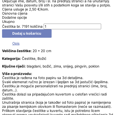
Uključuje ime, datum, broj i sl. na prednjoj stranici a na unutarnjoj
stranici Vašu posvetu i/ili stih s podatkom koga se stavlja u potpis.
Cijena usluge je 2,50 €/kom.
Osnovna cijena
Dodatne opcije
Ukupno
Čestitka br. 7191 količina
Dodaj u košaricu
Opis
Veličina čestitke:
20 * 20 cm
Kategorija:
Čestitke, Božić
Ključne riječi:
blagdani, božić, zima, snijeg, pingvin, poklon
Više o proizvodu:
Čestitka je rađena na foto papiru sa 3d detaljima.
Svaki elemenat ručno je izrezan i ljepljen sa 3d jastučić-ljepilima.
Čestitku je moguće personalizirati na prednjoj stranici (ime, broj,
datum…).
Čestitka dolazi sa pripadajućom kuvertom u celofan vrećici radi
zaštite.
Unutrašnja stranica (koja je također od foto papira) je namijenjena
za pisanje kemijskom olovkom ili flomasterom (neće se razmazati).
Prilikom stavljanja čestitke u kuvertu, istu je potrebno licem
okrenuti prema unutrašnjosti kuverte radi možebitnog oštećenja 3d