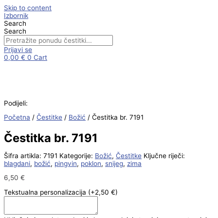
Skip to content
Izbornik
Search
Search
Prijavi se
0,00
€
0
Cart
Podijeli:
Početna
/
Čestitke
/
Božić
/ Čestitka br. 7191
Čestitka br. 7191
Šifra artikla:
7191
Kategorije:
Božić
,
Čestitke
Ključne riječi:
blagdani
,
božić
,
pingvin
,
poklon
,
snijeg
,
zima
6,50
€
Tekstualna personalizacija
(+2,50 €)