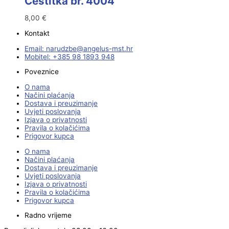
Čestitka br. 4004
8,00
€
Kontakt
Email:
@ebzduran
rh.tsm-sulegna
Mobitel: +385 98 1893 948
Poveznice
O nama
Načini plaćanja
Dostava i preuzimanje
Uvjeti poslovanja
Izjava o privatnosti
Pravila o kolačićima
Prigovor kupca
O nama
Načini plaćanja
Dostava i preuzimanje
Uvjeti poslovanja
Izjava o privatnosti
Pravila o kolačićima
Prigovor kupca
Radno vrijeme