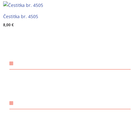
Čestitka br. 4505
8,00
€
KONTAKT
Email:
@ebzduran
rh.tsm-sulegna
Mobitel: +385 98 1893 948
POVEZNICE
O nama
Načini plaćanja
Dostava i preuzimanje