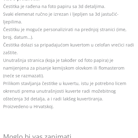
Čestitka je rađena na foto papiru sa 3d detaljima.
Svaki elemenat ručno je izrezan i ljepljen sa 3d jastučić-
ljepilima.
Čestitku je moguće personalizirati na prednjoj stranici (ime,
broj, datum…).
Čestitka dolazi sa pripadajućom kuvertom u celofan vrećici radi
zaštite.
Unutrašnja stranica (koja je također od foto papira) je
namijenjena za pisanje kemijskom olovkom ili flomasterom
(neće se razmazati).
Prilikom stavljanja čestitke u kuvertu, istu je potrebno licem
okrenuti prema unutrašnjosti kuverte radi možebitnog
oštećenja 3d detalja, a i radi lakšeg kuvertiranja.
Proizvedeno u Hrvatskoj.
Moglo bi vas zanimati