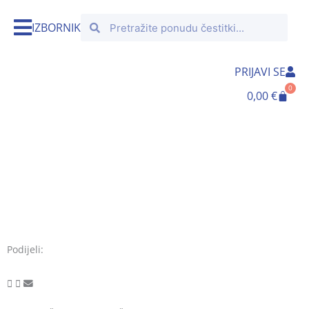
Skip
Search
Search
to
IZBORNIK
content
PRIJAVI SE
0
Cart
0,00
€
Podijeli: