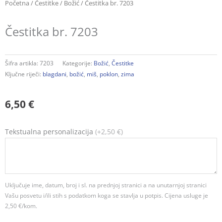
Početna
/
Čestitke
/
Božić
/ Čestitka br. 7203
Čestitka br. 7203
Šifra artikla:
7203
Kategorije:
Božić
,
Čestitke
Ključne riječi:
blagdani
,
božić
,
miš
,
poklon
,
zima
6,50
€
Čestitka
Tekstualna personalizacija
(+2,50 €)
br.
7203
količina
Uključuje ime, datum, broj i sl. na prednjoj stranici a na unutarnjoj stranici
Vašu posvetu i/ili stih s podatkom koga se stavlja u potpis. Cijena usluge je
2,50 €/kom.