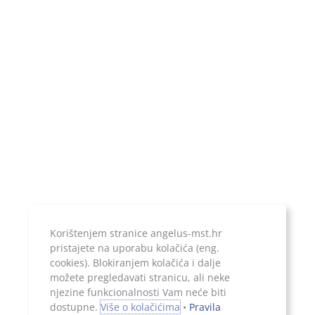
OIB:
85708302379
MBS:
081207245
Upis u sudski registar:
Trgovački sud u Zagrebu
Poslovni račun:
ERSTE & STEIERMARKISCHE BANK d.d.
IBAN:
HR1924020061100899052
Temeljni kapital:
20.000,00 kn, uplaćen u cijelosti
Jer ono što je zapisano, ostaje...
Korištenjem stranice angelus-mst.hr
pristajete na uporabu kolačića (eng.
cookies). Blokiranjem kolačića i dalje
možete pregledavati stranicu, ali neke
njezine funkcionalnosti Vam neće biti
Sva prava pridržana, 2026. Angelus d.o.o.
dostupne.
Više o kolačićima
•
Pravila