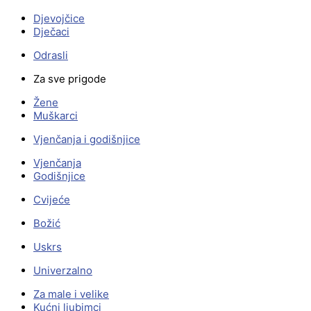
Djevojčice
Dječaci
Odrasli
Za sve prigode
Žene
Muškarci
Vjenčanja i godišnjice
Vjenčanja
Godišnjice
Cvijeće
Božić
Uskrs
Univerzalno
Za male i velike
Kućni ljubimci