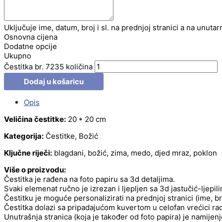
Uključuje ime, datum, broj i sl. na prednjoj stranici a na unutar
Osnovna cijena
Dodatne opcije
Ukupno
Čestitka br. 7235 količina
Dodaj u košaricu
Opis
Veličina čestitke:
20 * 20 cm
Kategorija:
Čestitke, Božić
Ključne riječi:
blagdani, božić, zima, medo, djed mraz, poklon
Više o proizvodu:
Čestitka je rađena na foto papiru sa 3d detaljima.
Svaki elemenat ručno je izrezan i ljepljen sa 3d jastučić-ljepil
Čestitku je moguće personalizirati na prednjoj stranici (ime, b
Čestitka dolazi sa pripadajućom kuvertom u celofan vrećici radi
Unutrašnja stranica (koja je također od foto papira) je namije