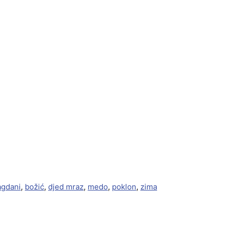
agdani
,
božić
,
djed mraz
,
medo
,
poklon
,
zima