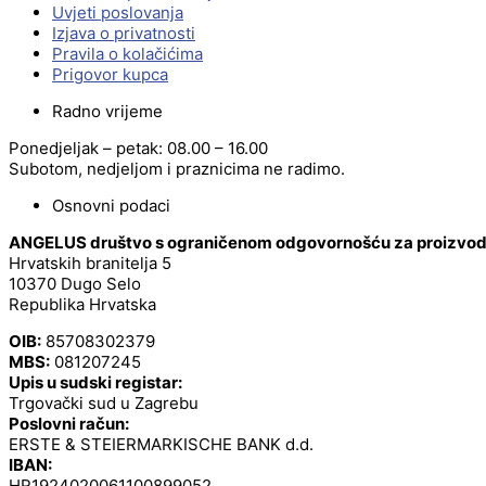
Uvjeti poslovanja
Izjava o privatnosti
Pravila o kolačićima
Prigovor kupca
Radno vrijeme
Ponedjeljak – petak: 08.00 – 16.00
Subotom, nedjeljom i praznicima ne radimo.
Osnovni podaci
ANGELUS društvo s ograničenom odgovornošću za proizvodnj
Hrvatskih branitelja 5
10370 Dugo Selo
Republika Hrvatska
OIB:
85708302379
MBS:
081207245
Upis u sudski registar:
Trgovački sud u Zagrebu
Poslovni račun:
ERSTE & STEIERMARKISCHE BANK d.d.
IBAN:
HR1924020061100899052