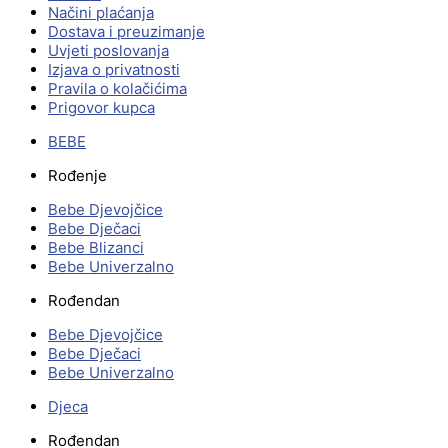
Načini plaćanja
Dostava i preuzimanje
Uvjeti poslovanja
Izjava o privatnosti
Pravila o kolačićima
Prigovor kupca
BEBE
Rođenje
Bebe Djevojčice
Bebe Dječaci
Bebe Blizanci
Bebe Univerzalno
Rođendan
Bebe Djevojčice
Bebe Dječaci
Bebe Univerzalno
Djeca
Rođendan