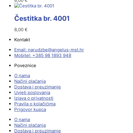
8,00
€
Čestitka br. 4001
8,00
€
Kontakt
Email:
@ebzduran
rh.tsm-sulegna
Mobitel: +385 98 1893 948
Poveznice
O nama
Načini plaćanja
Dostava i preuzimanje
Uvjeti poslovanja
Izjava o privatnosti
Pravila o kolačićima
Prigovor kupca
O nama
Načini plaćanja
Dostava i preuzimanje