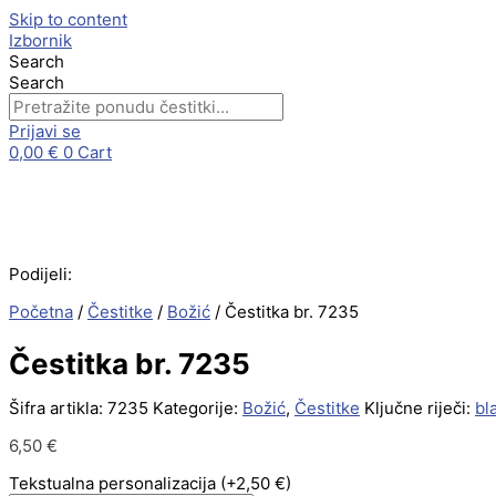
Skip to content
Izbornik
Search
Search
Prijavi se
0,00
€
0
Cart
Podijeli:
Početna
/
Čestitke
/
Božić
/ Čestitka br. 7235
Čestitka br. 7235
Šifra artikla:
7235
Kategorije:
Božić
,
Čestitke
Ključne riječi:
bl
6,50
€
Tekstualna personalizacija
(+2,50 €)