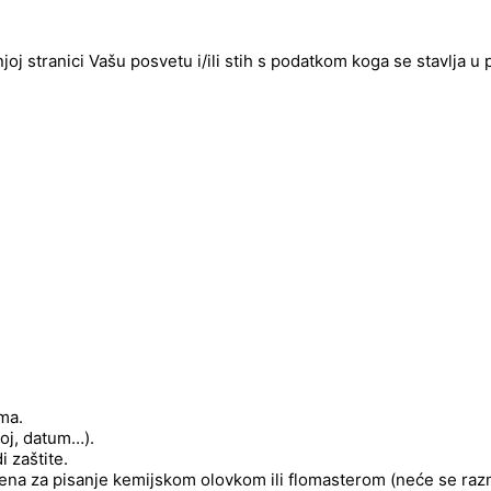
njoj stranici Vašu posvetu i/ili stih s podatkom koga se stavlja u
ima.
roj, datum…).
 zaštite.
njena za pisanje kemijskom olovkom ili flomasterom (neće se raz