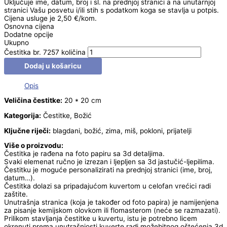
Uključuje ime, datum, broj i sl. na prednjoj stranici a na unutarnjoj
stranici Vašu posvetu i/ili stih s podatkom koga se stavlja u potpis.
Cijena usluge je 2,50 €/kom.
Osnovna cijena
Dodatne opcije
Ukupno
Čestitka br. 7257 količina
Dodaj u košaricu
Opis
Veličina čestitke:
20 * 20 cm
Kategorija:
Čestitke, Božić
Ključne riječi:
blagdani, božić, zima, miš, pokloni, prijatelji
Više o proizvodu:
Čestitka je rađena na foto papiru sa 3d detaljima.
Svaki elemenat ručno je izrezan i ljepljen sa 3d jastučić-ljepilima.
Čestitku je moguće personalizirati na prednjoj stranici (ime, broj,
datum…).
Čestitka dolazi sa pripadajućom kuvertom u celofan vrećici radi
zaštite.
Unutrašnja stranica (koja je također od foto papira) je namijenjena
za pisanje kemijskom olovkom ili flomasterom (neće se razmazati).
Prilikom stavljanja čestitke u kuvertu, istu je potrebno licem
okrenuti prema unutrašnjosti kuverte radi možebitnog oštećenja 3d