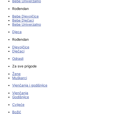
Bebe Univerzalno
Rođendan
Bebe Djevojčice
Bebe Dječaci
Bebe Univerzalno
Djeca
Rođendan
Djevojčice
Dječaci
Odrasli
Za sve prigode
Žene
Muškarci
Vjenčanja i godišnjice
Vjenčanja
Godišnjice
Cvijeće
Božić