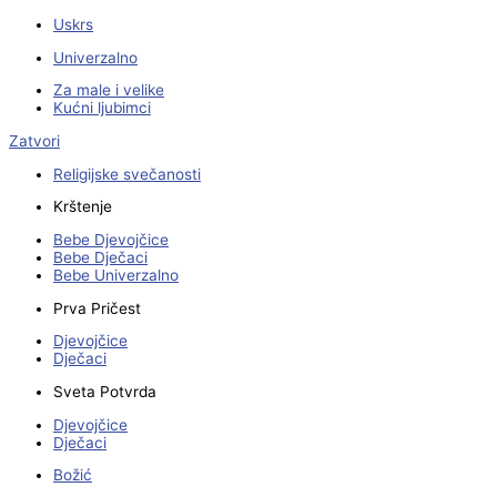
Uskrs
Univerzalno
Za male i velike
Kućni ljubimci
Zatvori
Religijske svečanosti
Krštenje
Bebe Djevojčice
Bebe Dječaci
Bebe Univerzalno
Prva Pričest
Djevojčice
Dječaci
Sveta Potvrda
Djevojčice
Dječaci
Božić