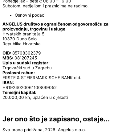
Ponedjeljak – petak: 08.00 – 16.00
Subotom, nedjeljom i praznicima ne radimo.
Osnovni podaci
ANGELUS društvo s ograničenom odgovornošću za
proizvodnju, trgovinu i usluge
Hrvatskih branitelja 5
10370 Dugo Selo
Republika Hrvatska
OIB:
85708302379
MBS:
081207245
Upis u sudski registar:
Trgovački sud u Zagrebu
Poslovni račun:
ERSTE & STEIERMARKISCHE BANK d.d.
IBAN:
HR1924020061100899052
Temeljni kapital:
20.000,00 kn, uplaćen u cijelosti
Jer ono što je zapisano, ostaje...
Sva prava pridržana, 2026. Angelus d.o.o.