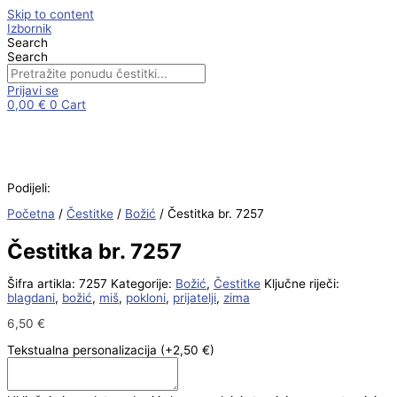
Skip to content
Izbornik
Search
Search
Prijavi se
0,00
€
0
Cart
Podijeli:
Početna
/
Čestitke
/
Božić
/ Čestitka br. 7257
Čestitka br. 7257
Šifra artikla:
7257
Kategorije:
Božić
,
Čestitke
Ključne riječi:
blagdani
,
božić
,
miš
,
pokloni
,
prijatelji
,
zima
6,50
€
Tekstualna personalizacija
(+2,50 €)