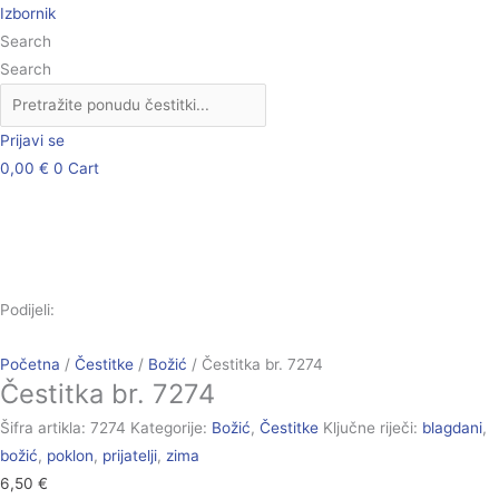
Skip
Čestitka
Izbornik
to
br.
Search
content
7274
Search
količina
Prijavi se
0,00
€
0
Cart
Podijeli:
Početna
/
Čestitke
/
Božić
/ Čestitka br. 7274
Čestitka br. 7274
Šifra artikla:
7274
Kategorije:
Božić
,
Čestitke
Ključne riječi:
blagdani
,
božić
,
poklon
,
prijatelji
,
zima
6,50
€