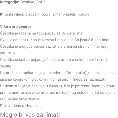
Kategorija:
Čestitke, Božić
Ključne riječi:
blagdani, božić, zima, prijatelji, poklon
Više o proizvodu:
Čestitka je rađena na foto papiru sa 3d detaljima.
Svaki elemenat ručno je izrezan i ljepljen sa 3d jastučić-ljepilima.
Čestitku je moguće personalizirati na prednjoj stranici (ime, broj,
datum…).
Čestitka dolazi sa pripadajućom kuvertom u celofan vrećici radi
zaštite.
Unutrašnja stranica (koja je također od foto papira) je namijenjena za
pisanje kemijskom olovkom ili flomasterom (neće se razmazati).
Prilikom stavljanja čestitke u kuvertu, istu je potrebno licem okrenuti
prema unutrašnjosti kuverte radi možebitnog oštećenja 3d detalja, a i
radi lakšeg kuvertiranja.
Proizvedeno u Hrvatskoj.
Moglo bi vas zanimati