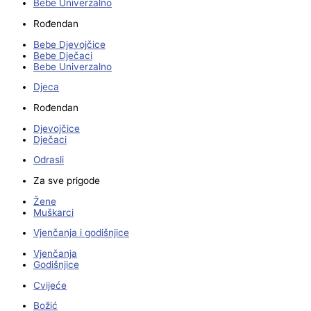
Bebe Univerzalno
Rođendan
Bebe Djevojčice
Bebe Dječaci
Bebe Univerzalno
Djeca
Rođendan
Djevojčice
Dječaci
Odrasli
Za sve prigode
Žene
Muškarci
Vjenčanja i godišnjice
Vjenčanja
Godišnjice
Cvijeće
Božić