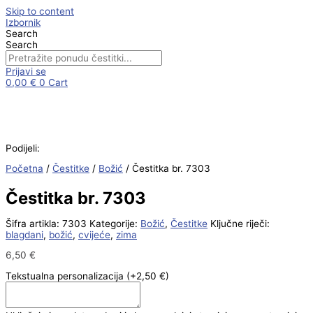
Skip to content
Izbornik
Search
Search
Prijavi se
0,00
€
0
Cart
Podijeli:
Početna
/
Čestitke
/
Božić
/ Čestitka br. 7303
Čestitka br. 7303
Šifra artikla:
7303
Kategorije:
Božić
,
Čestitke
Ključne riječi:
blagdani
,
božić
,
cvijeće
,
zima
6,50
€
Tekstualna personalizacija
(+2,50 €)