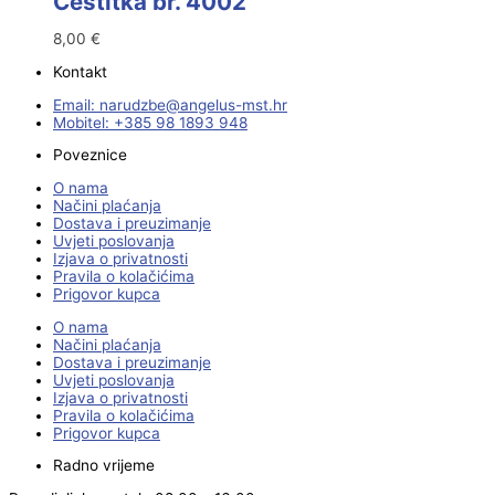
Čestitka br. 4002
8,00
€
Kontakt
Email:
@ebzduran
rh.tsm-sulegna
Mobitel: +385 98 1893 948
Poveznice
O nama
Načini plaćanja
Dostava i preuzimanje
Uvjeti poslovanja
Izjava o privatnosti
Pravila o kolačićima
Prigovor kupca
O nama
Načini plaćanja
Dostava i preuzimanje
Uvjeti poslovanja
Izjava o privatnosti
Pravila o kolačićima
Prigovor kupca
Radno vrijeme