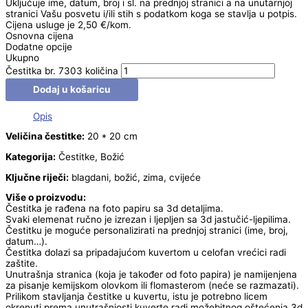
Uključuje ime, datum, broj i sl. na prednjoj stranici a na unutarnjoj
stranici Vašu posvetu i/ili stih s podatkom koga se stavlja u potpis.
Cijena usluge je 2,50 €/kom.
Osnovna cijena
Dodatne opcije
Ukupno
Čestitka br. 7303 količina
Dodaj u košaricu
Opis
Veličina čestitke:
20 * 20 cm
Kategorija:
Čestitke, Božić
Ključne riječi:
blagdani, božić, zima, cvijeće
Više o proizvodu:
Čestitka je rađena na foto papiru sa 3d detaljima.
Svaki elemenat ručno je izrezan i ljepljen sa 3d jastučić-ljepilima.
Čestitku je moguće personalizirati na prednjoj stranici (ime, broj,
datum…).
Čestitka dolazi sa pripadajućom kuvertom u celofan vrećici radi
zaštite.
Unutrašnja stranica (koja je također od foto papira) je namijenjena
za pisanje kemijskom olovkom ili flomasterom (neće se razmazati).
Prilikom stavljanja čestitke u kuvertu, istu je potrebno licem
okrenuti prema unutrašnjosti kuverte radi možebitnog oštećenja 3d