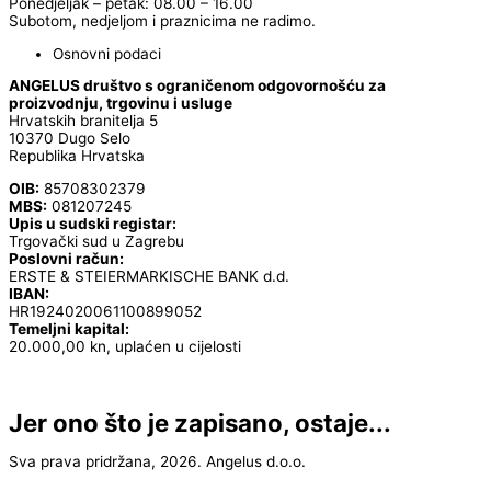
Ponedjeljak – petak: 08.00 – 16.00
Subotom, nedjeljom i praznicima ne radimo.
Osnovni podaci
ANGELUS društvo s ograničenom odgovornošću za
proizvodnju, trgovinu i usluge
Hrvatskih branitelja 5
10370 Dugo Selo
Republika Hrvatska
OIB:
85708302379
MBS:
081207245
Upis u sudski registar:
Trgovački sud u Zagrebu
Poslovni račun:
ERSTE & STEIERMARKISCHE BANK d.d.
IBAN:
HR1924020061100899052
Temeljni kapital:
20.000,00 kn, uplaćen u cijelosti
Jer ono što je zapisano, ostaje...
Sva prava pridržana, 2026. Angelus d.o.o.