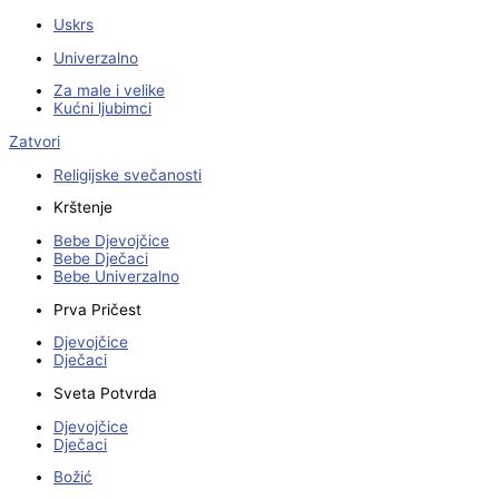
Uskrs
Univerzalno
Za male i velike
Kućni ljubimci
Zatvori
Religijske svečanosti
Krštenje
Bebe Djevojčice
Bebe Dječaci
Bebe Univerzalno
Prva Pričest
Djevojčice
Dječaci
Sveta Potvrda
Djevojčice
Dječaci
Božić