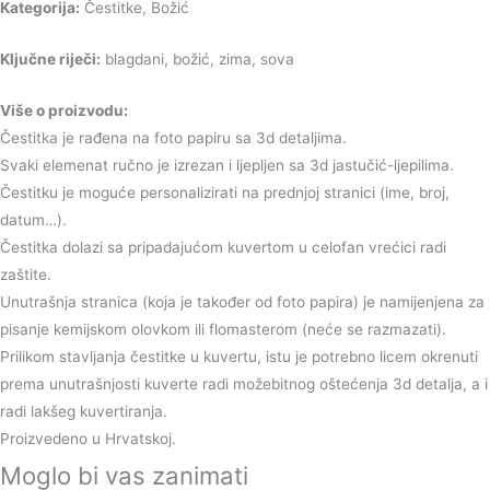
Kategorija:
Čestitke, Božić
Ključne riječi:
blagdani, božić, zima, sova
Više o proizvodu:
Čestitka je rađena na foto papiru sa 3d detaljima.
Svaki elemenat ručno je izrezan i ljepljen sa 3d jastučić-ljepilima.
Čestitku je moguće personalizirati na prednjoj stranici (ime, broj,
datum…).
Čestitka dolazi sa pripadajućom kuvertom u celofan vrećici radi
zaštite.
Unutrašnja stranica (koja je također od foto papira) je namijenjena za
pisanje kemijskom olovkom ili flomasterom (neće se razmazati).
Prilikom stavljanja čestitke u kuvertu, istu je potrebno licem okrenuti
prema unutrašnjosti kuverte radi možebitnog oštećenja 3d detalja, a i
radi lakšeg kuvertiranja.
Proizvedeno u Hrvatskoj.
Moglo bi vas zanimati