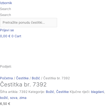
Skip
Čestitka
Izbornik
to
br.
Search
content
7392
Search
količina
Prijavi se
0,00
€
0
Cart
Podijeli:
Početna
/
Čestitke
/
Božić
/ Čestitka br. 7392
Čestitka br. 7392
Šifra artikla:
7392
Kategorije:
Božić
,
Čestitke
Ključne riječi:
blagdani
,
božić
,
sova
,
zima
6,50
€