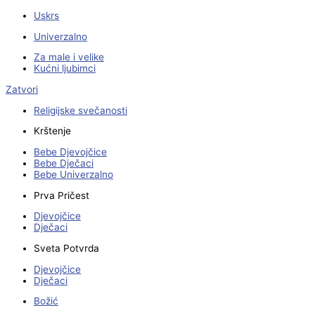
Uskrs
Univerzalno
Za male i velike
Kućni ljubimci
Zatvori
Religijske svečanosti
Krštenje
Bebe Djevojčice
Bebe Dječaci
Bebe Univerzalno
Prva Pričest
Djevojčice
Dječaci
Sveta Potvrda
Djevojčice
Dječaci
Božić