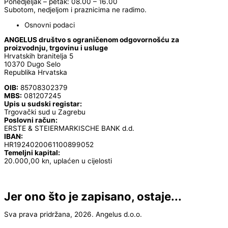
Ponedjeljak – petak: 08.00 – 16.00
Subotom, nedjeljom i praznicima ne radimo.
Osnovni podaci
ANGELUS društvo s ograničenom odgovornošću za
proizvodnju, trgovinu i usluge
Hrvatskih branitelja 5
10370 Dugo Selo
Republika Hrvatska
OIB:
85708302379
MBS:
081207245
Upis u sudski registar:
Trgovački sud u Zagrebu
Poslovni račun:
ERSTE & STEIERMARKISCHE BANK d.d.
IBAN:
HR1924020061100899052
Temeljni kapital:
20.000,00 kn, uplaćen u cijelosti
Jer ono što je zapisano, ostaje...
Sva prava pridržana, 2026. Angelus d.o.o.