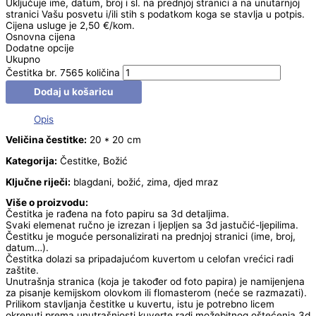
Uključuje ime, datum, broj i sl. na prednjoj stranici a na unutarnjoj
stranici Vašu posvetu i/ili stih s podatkom koga se stavlja u potpis.
Cijena usluge je 2,50 €/kom.
Osnovna cijena
Dodatne opcije
Ukupno
Čestitka br. 7565 količina
Dodaj u košaricu
Opis
Veličina čestitke:
20 * 20 cm
Kategorija:
Čestitke, Božić
Ključne riječi:
blagdani, božić, zima, djed mraz
Više o proizvodu:
Čestitka je rađena na foto papiru sa 3d detaljima.
Svaki elemenat ručno je izrezan i ljepljen sa 3d jastučić-ljepilima.
Čestitku je moguće personalizirati na prednjoj stranici (ime, broj,
datum…).
Čestitka dolazi sa pripadajućom kuvertom u celofan vrećici radi
zaštite.
Unutrašnja stranica (koja je također od foto papira) je namijenjena
za pisanje kemijskom olovkom ili flomasterom (neće se razmazati).
Prilikom stavljanja čestitke u kuvertu, istu je potrebno licem
okrenuti prema unutrašnjosti kuverte radi možebitnog oštećenja 3d