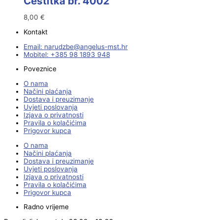
Čestitka br. 4002
8,00
€
Kontakt
Email:
@ebzduran
rh.tsm-sulegna
Mobitel: +385 98 1893 948
Poveznice
O nama
Načini plaćanja
Dostava i preuzimanje
Uvjeti poslovanja
Izjava o privatnosti
Pravila o kolačićima
Prigovor kupca
O nama
Načini plaćanja
Dostava i preuzimanje
Uvjeti poslovanja
Izjava o privatnosti
Pravila o kolačićima
Prigovor kupca
Radno vrijeme