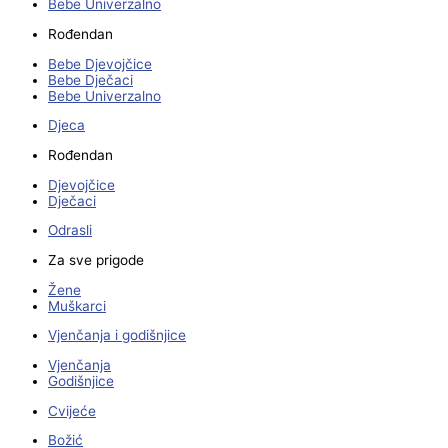
Bebe Univerzalno
Rođendan
Bebe Djevojčice
Bebe Dječaci
Bebe Univerzalno
Djeca
Rođendan
Djevojčice
Dječaci
Odrasli
Za sve prigode
Žene
Muškarci
Vjenčanja i godišnjice
Vjenčanja
Godišnjice
Cvijeće
Božić