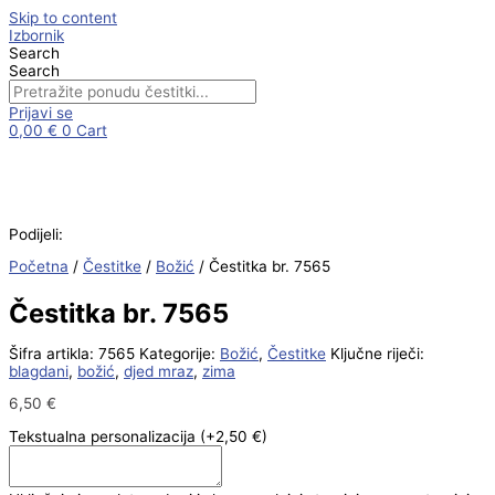
Skip to content
Izbornik
Search
Search
Prijavi se
0,00
€
0
Cart
Podijeli:
Početna
/
Čestitke
/
Božić
/ Čestitka br. 7565
Čestitka br. 7565
Šifra artikla:
7565
Kategorije:
Božić
,
Čestitke
Ključne riječi:
blagdani
,
božić
,
djed mraz
,
zima
6,50
€
Tekstualna personalizacija
(+2,50 €)