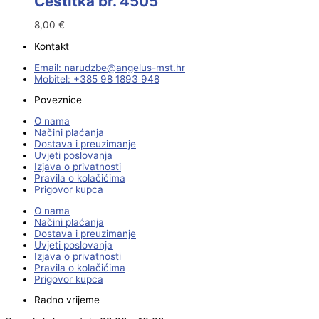
Čestitka br. 4505
8,00
€
Kontakt
Email:
@ebzduran
rh.tsm-sulegna
Mobitel: +385 98 1893 948
Poveznice
O nama
Načini plaćanja
Dostava i preuzimanje
Uvjeti poslovanja
Izjava o privatnosti
Pravila o kolačićima
Prigovor kupca
O nama
Načini plaćanja
Dostava i preuzimanje
Uvjeti poslovanja
Izjava o privatnosti
Pravila o kolačićima
Prigovor kupca
Radno vrijeme