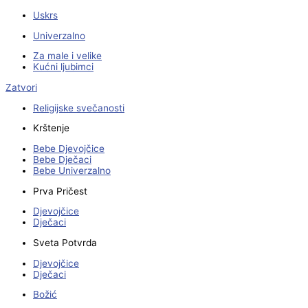
Uskrs
Univerzalno
Za male i velike
Kućni ljubimci
Zatvori
Religijske svečanosti
Krštenje
Bebe Djevojčice
Bebe Dječaci
Bebe Univerzalno
Prva Pričest
Djevojčice
Dječaci
Sveta Potvrda
Djevojčice
Dječaci
Božić