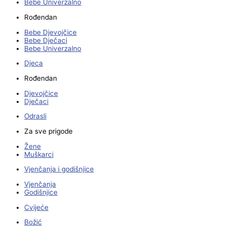
Bebe Univerzalno
Rođendan
Bebe Djevojčice
Bebe Dječaci
Bebe Univerzalno
Djeca
Rođendan
Djevojčice
Dječaci
Odrasli
Za sve prigode
Žene
Muškarci
Vjenčanja i godišnjice
Vjenčanja
Godišnjice
Cvijeće
Božić