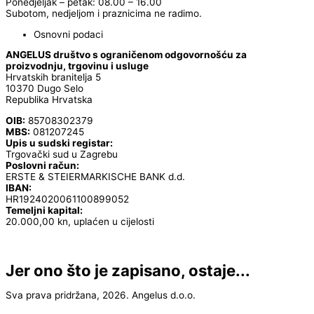
Ponedjeljak – petak: 08.00 – 16.00
Subotom, nedjeljom i praznicima ne radimo.
Osnovni podaci
ANGELUS društvo s ograničenom odgovornošću za
proizvodnju, trgovinu i usluge
Hrvatskih branitelja 5
10370 Dugo Selo
Republika Hrvatska
OIB:
85708302379
MBS:
081207245
Upis u sudski registar:
Trgovački sud u Zagrebu
Poslovni račun:
ERSTE & STEIERMARKISCHE BANK d.d.
IBAN:
HR1924020061100899052
Temeljni kapital:
20.000,00 kn, uplaćen u cijelosti
Jer ono što je zapisano, ostaje...
Sva prava pridržana, 2026. Angelus d.o.o.