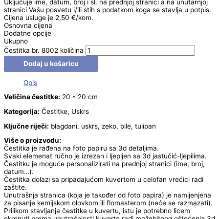
Uključuje ime, datum, broj i sl. na prednjoj stranici a na unutarnjoj
stranici Vašu posvetu i/ili stih s podatkom koga se stavlja u potpis.
Cijena usluge je 2,50 €/kom.
Osnovna cijena
Dodatne opcije
Ukupno
Čestitka br. 8002 količina
Dodaj u košaricu
Opis
Veličina čestitke:
20 * 20 cm
Kategorija:
Čestitke, Uskrs
Ključne riječi:
blagdani, uskrs, zeko, pile, tulipan
Više o proizvodu:
Čestitka je rađena na foto papiru sa 3d detaljima.
Svaki elemenat ručno je izrezan i ljepljen sa 3d jastučić-ljepilima.
Čestitku je moguće personalizirati na prednjoj stranici (ime, broj,
datum…).
Čestitka dolazi sa pripadajućom kuvertom u celofan vrećici radi
zaštite.
Unutrašnja stranica (koja je također od foto papira) je namijenjena
za pisanje kemijskom olovkom ili flomasterom (neće se razmazati).
Prilikom stavljanja čestitke u kuvertu, istu je potrebno licem
okrenuti prema unutrašnjosti kuverte radi možebitnog oštećenja 3d