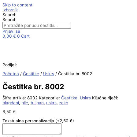
Skip to content
Izbornik
Search
Search
Prijavi se
0,00
€
0
Cart
Podijeli:
Početna
/
Čestitke
/
Uskrs
/ Čestitka br. 8002
Čestitka br. 8002
Šifra artikla:
8002
Kategorije:
Čestitke
,
Uskrs
Ključne riječi:
blagdani
,
pile
,
tulipan
,
uskrs
,
zeko
6,50
€
Tekstualna personalizacija
(+2,50 €)