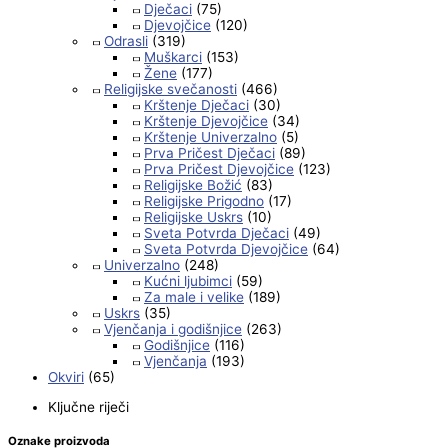
Dječaci
(75)
Djevojčice
(120)
Odrasli
(319)
Muškarci
(153)
Žene
(177)
Religijske svečanosti
(466)
Krštenje Dječaci
(30)
Krštenje Djevojčice
(34)
Krštenje Univerzalno
(5)
Prva Pričest Dječaci
(89)
Prva Pričest Djevojčice
(123)
Religijske Božić
(83)
Religijske Prigodno
(17)
Religijske Uskrs
(10)
Sveta Potvrda Dječaci
(49)
Sveta Potvrda Djevojčice
(64)
Univerzalno
(248)
Kućni ljubimci
(59)
Za male i velike
(189)
Uskrs
(35)
Vjenčanja i godišnjice
(263)
Godišnjice
(116)
Vjenčanja
(193)
Okviri
(65)
Ključne riječi
Oznake proizvoda