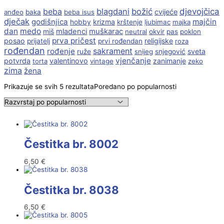
beba
blagdani
božić
djevojčica
cvijeće
anđeo
baka
beba isus
dječak
godišnjica
majčin
krizma
hobby
krštenje
ljubimac
majka
dan
medo
muškarac
miš
mladenci
neutral
okvir
pas
poklon
prva pričest
posao
religijske
prijatelj
prvi rođendan
roza
rođendan
sakrament
rođenje
sveta
ruže
snijeg
snjegović
vjenčanje
potvrda
valentinovo
zanimanje
torta
vintage
zeko
zima
žena
Prikazuje se svih 5 rezultata
Poredano po popularnosti
Čestitka br. 8002
6,50
€
Čestitka br. 8038
6,50
€