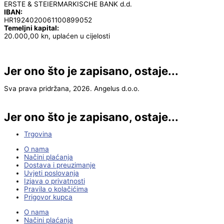
ERSTE & STEIERMARKISCHE BANK d.d.
IBAN:
HR1924020061100899052
Temeljni kapital:
20.000,00 kn, uplaćen u cijelosti
Jer ono što je zapisano, ostaje...
Sva prava pridržana, 2026. Angelus d.o.o.
Jer ono što je zapisano, ostaje...
Trgovina
O nama
Načini plaćanja
Dostava i preuzimanje
Uvjeti poslovanja
Izjava o privatnosti
Pravila o kolačićima
Prigovor kupca
O nama
Načini plaćanja