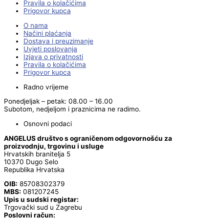
Pravila o kolačićima
Prigovor kupca
O nama
Načini plaćanja
Dostava i preuzimanje
Uvjeti poslovanja
Izjava o privatnosti
Pravila o kolačićima
Prigovor kupca
Radno vrijeme
Ponedjeljak – petak: 08.00 – 16.00
Subotom, nedjeljom i praznicima ne radimo.
Osnovni podaci
ANGELUS društvo s ograničenom odgovornošću za
proizvodnju, trgovinu i usluge
Hrvatskih branitelja 5
10370 Dugo Selo
Republika Hrvatska
OIB:
85708302379
MBS:
081207245
Upis u sudski registar:
Trgovački sud u Zagrebu
Poslovni račun: