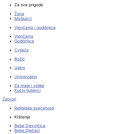
Za sve prigode
Žene
Muškarci
Vjenčanja i godišnjice
Vjenčanja
Godišnjice
Cvijeće
Božić
Uskrs
Univerzalno
Za male i velike
Kućni ljubimci
Zatvori
Religijske svečanosti
Krštenje
Bebe Djevojčice
Bebe Dječaci