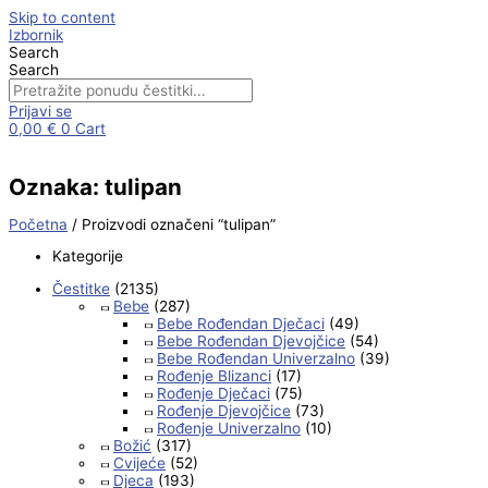
Skip to content
Izbornik
Search
Search
Prijavi se
0,00
€
0
Cart
Oznaka: tulipan
Početna
/ Proizvodi označeni “tulipan”
Kategorije
Čestitke
(2135)
Bebe
(287)
Bebe Rođendan Dječaci
(49)
Bebe Rođendan Djevojčice
(54)
Bebe Rođendan Univerzalno
(39)
Rođenje Blizanci
(17)
Rođenje Dječaci
(75)
Rođenje Djevojčice
(73)
Rođenje Univerzalno
(10)
Božić
(317)
Cvijeće
(52)
Djeca
(193)