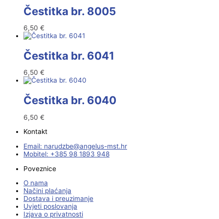
Čestitka br. 8005
6,50
€
Čestitka br. 6041
6,50
€
Čestitka br. 6040
6,50
€
Kontakt
Email:
@ebzduran
rh.tsm-sulegna
Mobitel: +385 98 1893 948
Poveznice
O nama
Načini plaćanja
Dostava i preuzimanje
Uvjeti poslovanja
Izjava o privatnosti