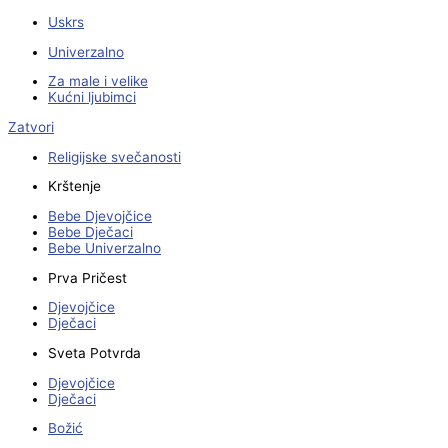
Uskrs
Univerzalno
Za male i velike
Kućni ljubimci
Zatvori
Religijske svečanosti
Krštenje
Bebe Djevojčice
Bebe Dječaci
Bebe Univerzalno
Prva Pričest
Djevojčice
Dječaci
Sveta Potvrda
Djevojčice
Dječaci
Božić