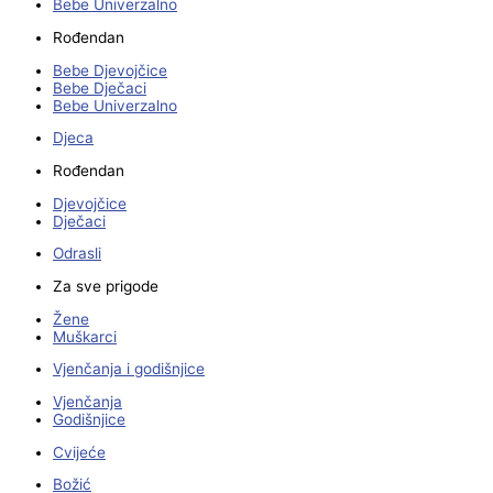
Bebe Univerzalno
Rođendan
Bebe Djevojčice
Bebe Dječaci
Bebe Univerzalno
Djeca
Rođendan
Djevojčice
Dječaci
Odrasli
Za sve prigode
Žene
Muškarci
Vjenčanja i godišnjice
Vjenčanja
Godišnjice
Cvijeće
Božić