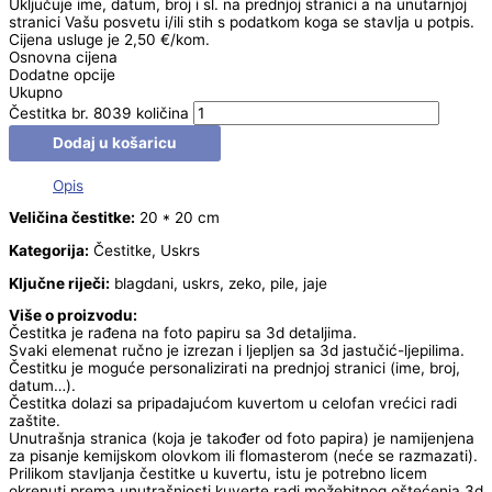
Uključuje ime, datum, broj i sl. na prednjoj stranici a na unutarnjoj
stranici Vašu posvetu i/ili stih s podatkom koga se stavlja u potpis.
Cijena usluge je 2,50 €/kom.
Osnovna cijena
Dodatne opcije
Ukupno
Čestitka br. 8039 količina
Dodaj u košaricu
Opis
Veličina čestitke:
20 * 20 cm
Kategorija:
Čestitke, Uskrs
Ključne riječi:
blagdani, uskrs, zeko, pile, jaje
Više o proizvodu:
Čestitka je rađena na foto papiru sa 3d detaljima.
Svaki elemenat ručno je izrezan i ljepljen sa 3d jastučić-ljepilima.
Čestitku je moguće personalizirati na prednjoj stranici (ime, broj,
datum…).
Čestitka dolazi sa pripadajućom kuvertom u celofan vrećici radi
zaštite.
Unutrašnja stranica (koja je također od foto papira) je namijenjena
za pisanje kemijskom olovkom ili flomasterom (neće se razmazati).
Prilikom stavljanja čestitke u kuvertu, istu je potrebno licem
okrenuti prema unutrašnjosti kuverte radi možebitnog oštećenja 3d