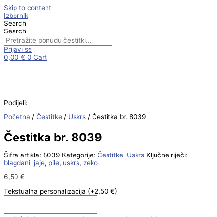
Skip to content
Izbornik
Search
Search
Prijavi se
0,00
€
0
Cart
Podijeli:
Početna
/
Čestitke
/
Uskrs
/ Čestitka br. 8039
Čestitka br. 8039
Šifra artikla:
8039
Kategorije:
Čestitke
,
Uskrs
Ključne riječi:
blagdani
,
jaje
,
pile
,
uskrs
,
zeko
6,50
€
Tekstualna personalizacija
(+2,50 €)