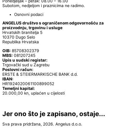
Ponedjeljak – petak: 08.00 – 16.00
Subotom, nedjeljom i praznicima ne radimo.
Osnovni podaci
ANGELUS društvo s ograničenom odgovornošću za
proizvodnju, trgovinu i usluge
Hrvatskih branitelja 5
10370 Dugo Selo
Republika Hrvatska
OIB:
85708302379
MBS:
081207245
Upis u sudski registar:
Trgovački sud u Zagrebu
Poslovni račun:
ERSTE & STEIERMARKISCHE BANK d.d.
IBAN:
HR1924020061100899052
Temeljni kapital:
20.000,00 kn, uplaćen u cijelosti
Jer ono što je zapisano, ostaje...
Sva prava pridržana, 2026. Angelus d.o.o.