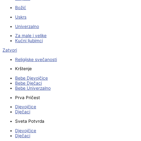
Božić
Uskrs
Univerzalno
Za male i velike
Kućni ljubimci
Zatvori
Religijske svečanosti
Krštenje
Bebe Djevojčice
Bebe Dječaci
Bebe Univerzalno
Prva Pričest
Djevojčice
Dječaci
Sveta Potvrda
Djevojčice
Dječaci