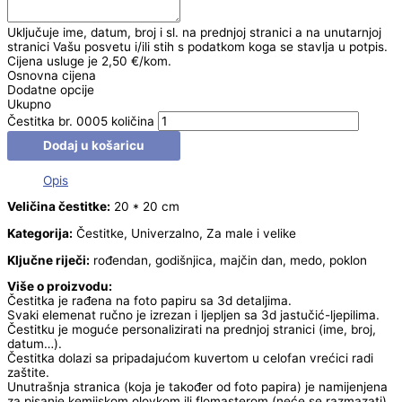
Uključuje ime, datum, broj i sl. na prednjoj stranici a na unutarnjoj
stranici Vašu posvetu i/ili stih s podatkom koga se stavlja u potpis.
Cijena usluge je 2,50 €/kom.
Osnovna cijena
Dodatne opcije
Ukupno
Čestitka br. 0005 količina
Dodaj u košaricu
Opis
Veličina čestitke:
20 * 20 cm
Kategorija:
Čestitke, Univerzalno, Za male i velike
Ključne riječi:
rođendan, godišnjica, majčin dan, medo, poklon
Više o proizvodu:
Čestitka je rađena na foto papiru sa 3d detaljima.
Svaki elemenat ručno je izrezan i ljepljen sa 3d jastučić-ljepilima.
Čestitku je moguće personalizirati na prednjoj stranici (ime, broj,
datum…).
Čestitka dolazi sa pripadajućom kuvertom u celofan vrećici radi
zaštite.
Unutrašnja stranica (koja je također od foto papira) je namijenjena
za pisanje kemijskom olovkom ili flomasterom (neće se razmazati).