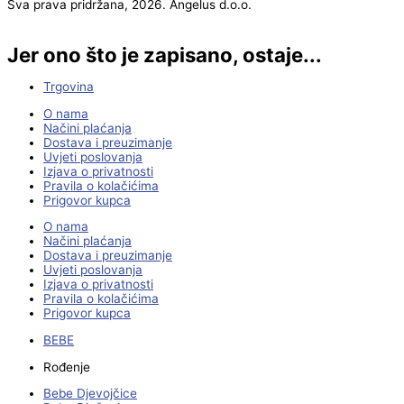
Sva prava pridržana, 2026. Angelus d.o.o.
Jer ono što je zapisano, ostaje...
Trgovina
O nama
Načini plaćanja
Dostava i preuzimanje
Uvjeti poslovanja
Izjava o privatnosti
Pravila o kolačićima
Prigovor kupca
O nama
Načini plaćanja
Dostava i preuzimanje
Uvjeti poslovanja
Izjava o privatnosti
Pravila o kolačićima
Prigovor kupca
BEBE
Rođenje
Bebe Djevojčice