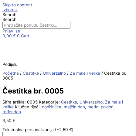
Skip to content
Izbornik
Search
Search
Prijavi se
0,00
€
0
Cart
Podijeli:
Početna
/
Čestitke
/
Univerzalno
/
Za male i velike
/ Čestitka br.
0005
Čestitka br. 0005
Šifra artikla:
0005
Kategorije:
Čestitke
,
Univerzalno
,
Za male i
velike
Ključne riječi:
godišnjica
,
majčin dan
,
medo
,
poklon
,
rođendan
6,50
€
Tekstualna personalizacija
(+2,50 €)