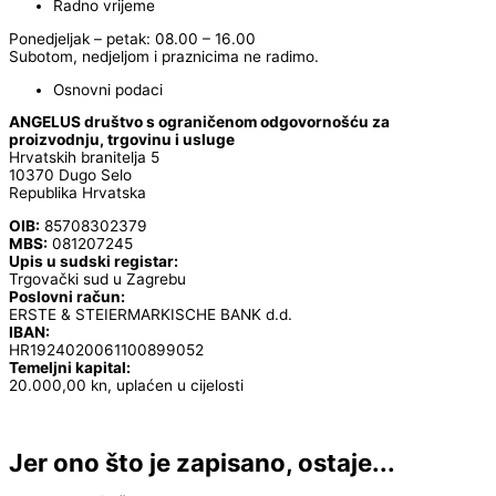
Radno vrijeme
Ponedjeljak – petak: 08.00 – 16.00
Subotom, nedjeljom i praznicima ne radimo.
Osnovni podaci
ANGELUS društvo s ograničenom odgovornošću za
proizvodnju, trgovinu i usluge
Hrvatskih branitelja 5
10370 Dugo Selo
Republika Hrvatska
OIB:
85708302379
MBS:
081207245
Upis u sudski registar:
Trgovački sud u Zagrebu
Poslovni račun:
ERSTE & STEIERMARKISCHE BANK d.d.
IBAN:
HR1924020061100899052
Temeljni kapital:
20.000,00 kn, uplaćen u cijelosti
Jer ono što je zapisano, ostaje...