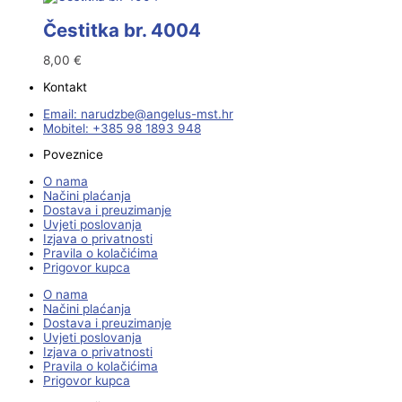
Čestitka br. 4004
8,00
€
Kontakt
Email:
@ebzduran
rh.tsm-sulegna
Mobitel: +385 98 1893 948
Poveznice
O nama
Načini plaćanja
Dostava i preuzimanje
Uvjeti poslovanja
Izjava o privatnosti
Pravila o kolačićima
Prigovor kupca
O nama
Načini plaćanja
Dostava i preuzimanje
Uvjeti poslovanja
Izjava o privatnosti
Pravila o kolačićima
Prigovor kupca