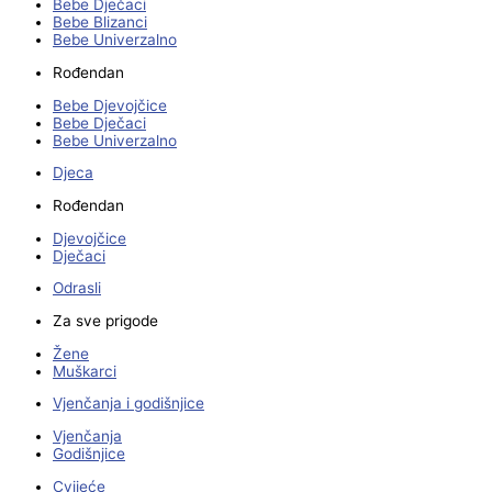
Bebe Dječaci
Bebe Blizanci
Bebe Univerzalno
Rođendan
Bebe Djevojčice
Bebe Dječaci
Bebe Univerzalno
Djeca
Rođendan
Djevojčice
Dječaci
Odrasli
Za sve prigode
Žene
Muškarci
Vjenčanja i godišnjice
Vjenčanja
Godišnjice
Cvijeće