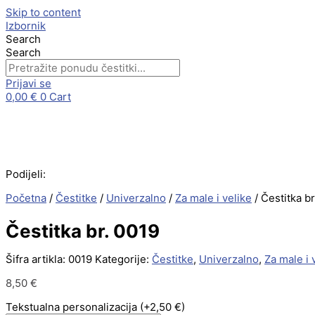
Skip to content
Izbornik
Search
Search
Prijavi se
0,00
€
0
Cart
Podijeli:
Početna
/
Čestitke
/
Univerzalno
/
Za male i velike
/ Čestitka br
Čestitka br. 0019
Šifra artikla:
0019
Kategorije:
Čestitke
,
Univerzalno
,
Za male i 
8,50
€
Tekstualna personalizacija
(+2,50 €)