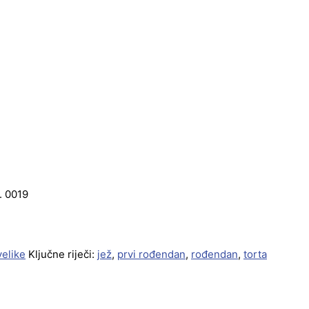
. 0019
velike
Ključne riječi:
jež
,
prvi rođendan
,
rođendan
,
torta