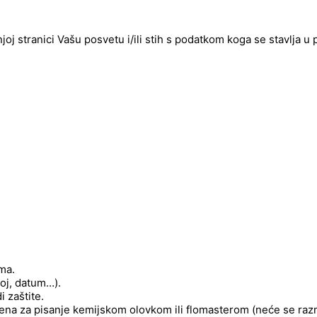
njoj stranici Vašu posvetu i/ili stih s podatkom koga se stavlja u
ima.
roj, datum…).
 zaštite.
njena za pisanje kemijskom olovkom ili flomasterom (neće se raz