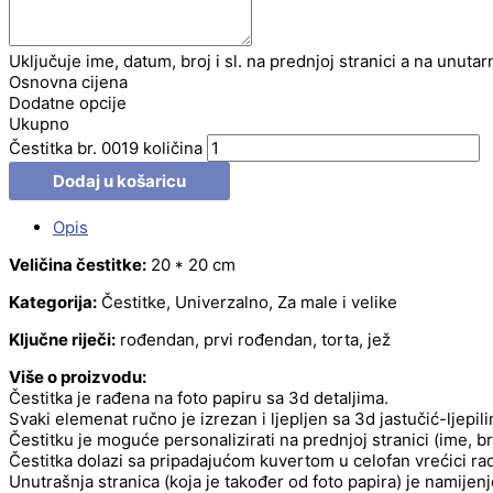
Uključuje ime, datum, broj i sl. na prednjoj stranici a na unutar
Osnovna cijena
Dodatne opcije
Ukupno
Čestitka br. 0019 količina
Dodaj u košaricu
Opis
Veličina čestitke:
20 * 20 cm
Kategorija:
Čestitke, Univerzalno, Za male i velike
Ključne riječi:
rođendan, prvi rođendan, torta, jež
Više o proizvodu:
Čestitka je rađena na foto papiru sa 3d detaljima.
Svaki elemenat ručno je izrezan i ljepljen sa 3d jastučić-ljepil
Čestitku je moguće personalizirati na prednjoj stranici (ime, b
Čestitka dolazi sa pripadajućom kuvertom u celofan vrećici radi
Unutrašnja stranica (koja je također od foto papira) je namije