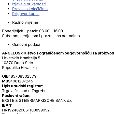
Izjava o privatnosti
Pravila o kolačićima
Prigovor kupca
Radno vrijeme
Ponedjeljak – petak: 08.00 – 16.00
Subotom, nedjeljom i praznicima ne radimo.
Osnovni podaci
ANGELUS društvo s ograničenom odgovornošću za proizvodnj
Hrvatskih branitelja 5
10370 Dugo Selo
Republika Hrvatska
OIB:
85708302379
MBS:
081207245
Upis u sudski registar:
Trgovački sud u Zagrebu
Poslovni račun:
ERSTE & STEIERMARKISCHE BANK d.d.
IBAN:
HR1924020061100899052