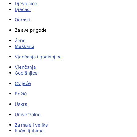
Djevojčice
Dječaci
Odrasli
Za sve prigode
Žene
Muškarci
Vjenčanja i godišnjice
Vjenčanja
Godišnjice
Cvijeće
Božić
Uskrs
Univerzalno
Za male i velike
Kućni ljubimci