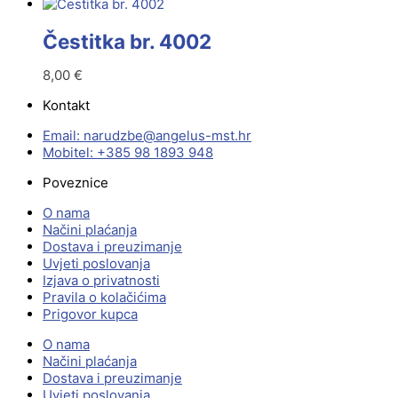
Čestitka br. 4002
8,00
€
Kontakt
Email:
@ebzduran
rh.tsm-sulegna
Mobitel: +385 98 1893 948
Poveznice
O nama
Načini plaćanja
Dostava i preuzimanje
Uvjeti poslovanja
Izjava o privatnosti
Pravila o kolačićima
Prigovor kupca
O nama
Načini plaćanja
Dostava i preuzimanje
Uvjeti poslovanja