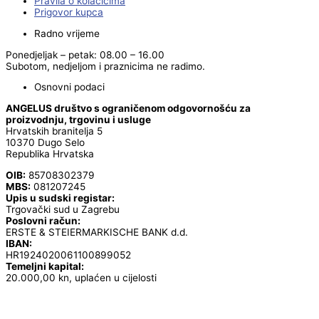
Pravila o kolačićima
Prigovor kupca
Radno vrijeme
Ponedjeljak – petak: 08.00 – 16.00
Subotom, nedjeljom i praznicima ne radimo.
Osnovni podaci
ANGELUS društvo s ograničenom odgovornošću za
proizvodnju, trgovinu i usluge
Hrvatskih branitelja 5
10370 Dugo Selo
Republika Hrvatska
OIB:
85708302379
MBS:
081207245
Upis u sudski registar:
Trgovački sud u Zagrebu
Poslovni račun:
ERSTE & STEIERMARKISCHE BANK d.d.
IBAN:
HR1924020061100899052
Temeljni kapital:
20.000,00 kn, uplaćen u cijelosti