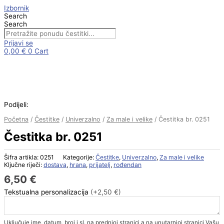
Skip
Izbornik
to
Search
content
Search
Prijavi se
0,00
€
0
Cart
Čestitka
br.
0251
količina
Podijeli:
Početna
/
Čestitke
/
Univerzalno
/
Za male i velike
/ Čestitka br. 0251
Čestitka br. 0251
Šifra artikla:
0251
Kategorije:
Čestitke
,
Univerzalno
,
Za male i velike
Ključne riječi:
dostava
,
hrana
,
prijatelj
,
rođendan
6,50
€
Tekstualna personalizacija
(+2,50 €)
Uključuje ime, datum, broj i sl. na prednjoj stranici a na unutarnjoj stranici Vašu