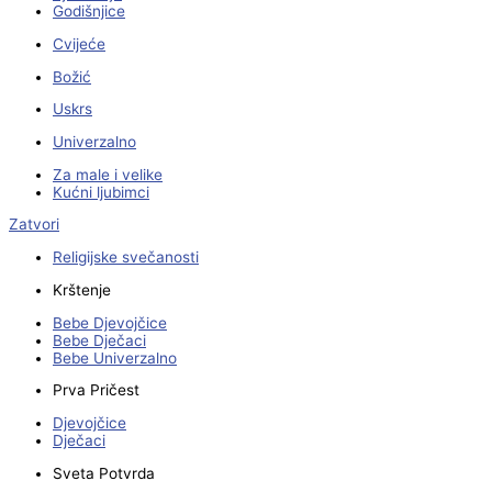
Godišnjice
Cvijeće
Božić
Uskrs
Univerzalno
Za male i velike
Kućni ljubimci
Zatvori
Religijske svečanosti
Krštenje
Bebe Djevojčice
Bebe Dječaci
Bebe Univerzalno
Prva Pričest
Djevojčice
Dječaci
Sveta Potvrda