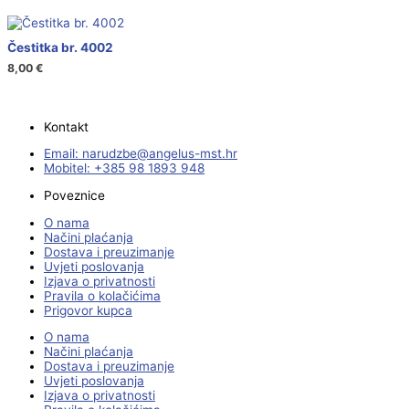
Čestitka br. 4002
8,00
€
Kontakt
Email:
@ebzduran
rh.tsm-sulegna
Mobitel: +385 98 1893 948
Poveznice
O nama
Načini plaćanja
Dostava i preuzimanje
Uvjeti poslovanja
Izjava o privatnosti
Pravila o kolačićima
Prigovor kupca
O nama
Načini plaćanja
Dostava i preuzimanje
Uvjeti poslovanja
Izjava o privatnosti