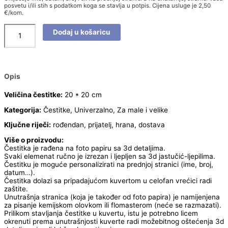
posvetu i/ili stih s podatkom koga se stavlja u potpis. Cijena usluge je 2,50
€/kom.
Dodaj u košaricu
Opis
Veličina čestitke:
20 * 20 cm
Kategorija:
Čestitke, Univerzalno, Za male i velike
Ključne riječi:
rođendan, prijatelj, hrana, dostava
Više o proizvodu:
Čestitka je rađena na foto papiru sa 3d detaljima.
Svaki elemenat ručno je izrezan i ljepljen sa 3d jastučić-ljepilima.
Čestitku je moguće personalizirati na prednjoj stranici (ime, broj,
datum…).
Čestitka dolazi sa pripadajućom kuvertom u celofan vrećici radi
zaštite.
Unutrašnja stranica (koja je također od foto papira) je namijenjena
za pisanje kemijskom olovkom ili flomasterom (neće se razmazati).
Prilikom stavljanja čestitke u kuvertu, istu je potrebno licem
okrenuti prema unutrašnjosti kuverte radi možebitnog oštećenja 3d