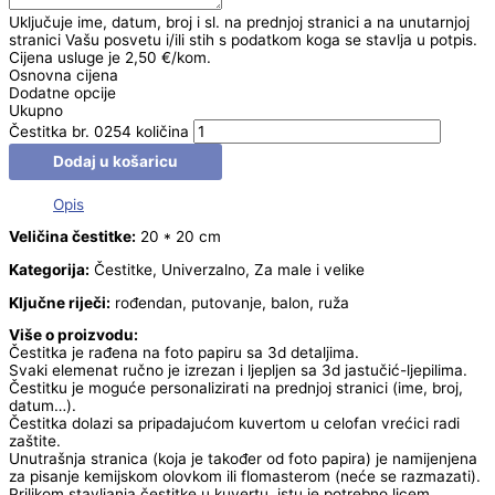
Uključuje ime, datum, broj i sl. na prednjoj stranici a na unutarnjoj
stranici Vašu posvetu i/ili stih s podatkom koga se stavlja u potpis.
Cijena usluge je 2,50 €/kom.
Osnovna cijena
Dodatne opcije
Ukupno
Čestitka br. 0254 količina
Dodaj u košaricu
Opis
Veličina čestitke:
20 * 20 cm
Kategorija:
Čestitke, Univerzalno, Za male i velike
Ključne riječi:
rođendan, putovanje, balon, ruža
Više o proizvodu:
Čestitka je rađena na foto papiru sa 3d detaljima.
Svaki elemenat ručno je izrezan i ljepljen sa 3d jastučić-ljepilima.
Čestitku je moguće personalizirati na prednjoj stranici (ime, broj,
datum…).
Čestitka dolazi sa pripadajućom kuvertom u celofan vrećici radi
zaštite.
Unutrašnja stranica (koja je također od foto papira) je namijenjena
za pisanje kemijskom olovkom ili flomasterom (neće se razmazati).
Prilikom stavljanja čestitke u kuvertu, istu je potrebno licem