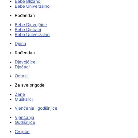
Bebe Blizanci
Bebe Univerzalno
Rođendan
Bebe Djevojčice
Bebe Dječaci
Bebe Univerzalno
Djeca
Rođendan
Djevojčice
Dječaci
Odrasli
Za sve prigode
Žene
Muškarci
Vjenčanja i godišnjice
Vjenčanja
Godišnjice
Cvijeće