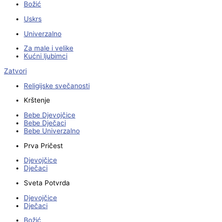
Božić
Uskrs
Univerzalno
Za male i velike
Kućni ljubimci
Zatvori
Religijske svečanosti
Krštenje
Bebe Djevojčice
Bebe Dječaci
Bebe Univerzalno
Prva Pričest
Djevojčice
Dječaci
Sveta Potvrda
Djevojčice
Dječaci
Božić