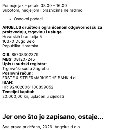
Ponedjeljak – petak: 08.00 – 16.00
Subotom, nedjeljom i praznicima ne radimo.
Osnovni podaci
ANGELUS društvo s ograničenom odgovornošću za
proizvodnju, trgovinu i usluge
Hrvatskih branitelja 5
10370 Dugo Selo
Republika Hrvatska
OIB:
85708302379
MBS:
081207245
Upis u sudski registar:
Trgovački sud u Zagrebu
Poslovni račun:
ERSTE & STEIERMARKISCHE BANK d.d.
IBAN:
HR1924020061100899052
Temeljni kapital:
20.000,00 kn, uplaćen u cijelosti
Jer ono što je zapisano, ostaje...
Sva prava pridržana, 2026. Angelus d.o.o.