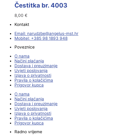
Čestitka br. 4003
8,00
€
Kontakt
Email:
@ebzduran
rh.tsm-sulegna
Mobitel: +385 98 1893 948
Poveznice
O nama
Načini plaćanja
Dostava i preuzimanje
Uvjeti poslovanja
Izjava o privatnosti
Pravila o kolačićima
Prigovor kupca
O nama
Načini plaćanja
Dostava i preuzimanje
Uvjeti poslovanja
Izjava o privatnosti
Pravila o kolačićima
Prigovor kupca
Radno vrijeme