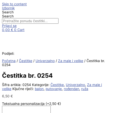
Skip to content
Izbornik
Search
Search
Prijavi se
0,00
€
0
Cart
Podijeli:
Početna
/
Čestitke
/
Univerzalno
/
Za male i velike
/ Čestitka br.
0254
Čestitka br. 0254
Šifra artikla:
0254
Kategorije:
Čestitke
,
Univerzalno
,
Za male i
velike
Ključne riječi:
balon
,
putovanje
,
rođendan
,
ruža
6,50
€
Tekstualna personalizacija
(+2,50 €)